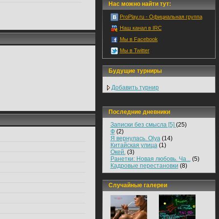
Нас можно найти тут:
ProPlay.ru - Официальная группа
Наш канал в IRC
Мы в Facebook
Мы в Twitter
Будущие турниры
Добавить турнир
Последние дневники
Записки без смысла [5]
(25)
Ф
(2)
Я вернулась. Olya
(14)
Китайская улица
(1)
Окей.
(3)
Ранетки: Новая любовь. Ча...
(5)
Кадровые перестановки
(8)
Случайные галереи