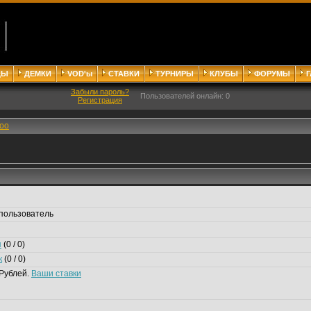
ДЫ
ДЕМКИ
VOD'ы
СТАВКИ
ТУРНИРЫ
КЛУБЫ
ФОРУМЫ
Забыли пароль?
Пользователей онлайн: 0
Регистрация
oo
пользователь
я
(0 / 0)
к
(0 / 0)
Рублей.
Ваши ставки