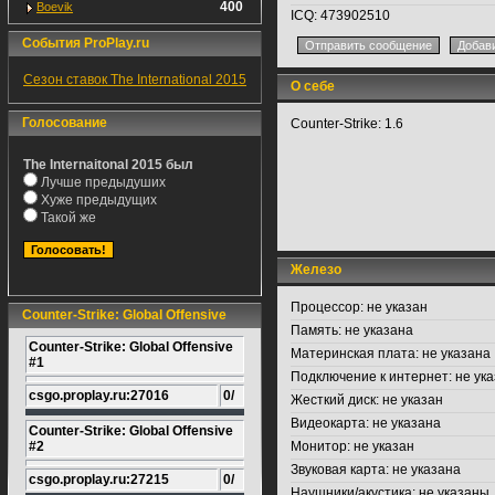
400
Boevik
ICQ:
473902510
События ProPlay.ru
Сезон ставок The International 2015
О себе
Голосование
Counter-Strike: 1.6
The Internaitonal 2015 был
Лучше предыдуших
Хуже предыдущих
Такой же
Железо
Процессор:
не указан
Counter-Strike: Global Offensive
Память:
не указана
Counter-Strike: Global Offensive
Материнская плата:
не указана
#1
Подключение к интернет:
не ука
csgo.proplay.ru:27016
0/
Жесткий диск:
не указан
Видеокарта:
не указана
Counter-Strike: Global Offensive
#2
Монитор:
не указан
Звуковая карта:
не указана
csgo.proplay.ru:27215
0/
Наушники/акустика:
не указаны