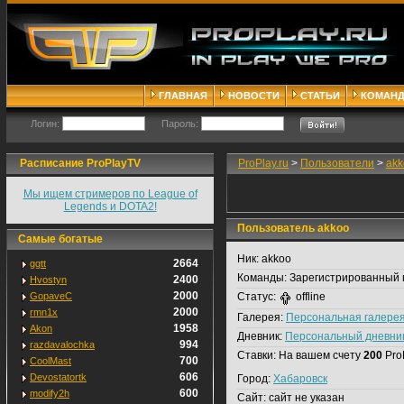
ГЛАВНАЯ
НОВОСТИ
СТАТЬИ
КОМАН
Логин:
Пароль:
Расписание ProPlayTV
ProPlay.ru
>
Пользователи
>
akk
Мы ищем стримеров по League of
Legends и DOTA2!
Пользователь akkoo
Самые богатые
Ник:
akkoo
2664
ggtt
Команды:
Зарегистрированный 
2400
Hvostyn
2000
GopaveC
Статус:
offline
2000
rmn1x
Галерея:
Персональная галере
1958
Akon
Дневник:
Персональный дневни
994
razdavalochka
Ставки:
На вашем счету
200
Pro
700
CoolMast
606
Devostatortk
Город:
Хабаровск
600
modify2h
Сайт:
сайт не указан