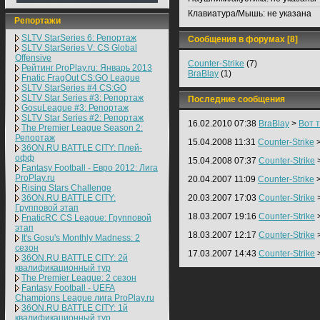
Клавиатура/Мышь:
не указана
Репортажи
SLTV StarSeries 6: Репортаж
Сообщения в форумах [8]
SLTV StarSeries V: CS Global
Offensive
Counter-Strike
(7)
Рейтинг ProPlay.ru: Январь 2013
BraBlay
(1)
Fnatic FragOut CS:GO League
SLTV StarSeries #4 CS:GO
SLTV Star Series #3: Репортаж
Последние сообщения
GosuLeague #3: Репортаж
SLTV Star Series #2: Репортаж
16.02.2010 07:38
BraBlay
>
Вот 
The Premier League Season 2:
Репортаж
15.04.2008 11:31
Counter-Strike
36ON.RU BATTLE CITY: Плей-
офф
15.04.2008 07:37
Counter-Strike
Fantasy Football - Евро 2012: Лига
ProPlay.ru
20.04.2007 11:09
Counter-Strike
Rising Stars Challenge
36ON.RU BATTLE CITY:
20.03.2007 17:03
Counter-Strike
Групповой этап
18.03.2007 19:16
Counter-Strike
FnaticRC CS League: Групповой
этап
18.03.2007 12:17
Counter-Strike
It's Gosu's Monthly Madness: 2
сезон
17.03.2007 14:43
Counter-Strike
36ON.RU BATTLE CITY: 2й
квалификационный тур
The Premier League: 2 cезон
Fantasy Football - UEFA
Champions League лига ProPlay.ru
36ON.RU BATTLE CITY: 1й
квалификационный тур