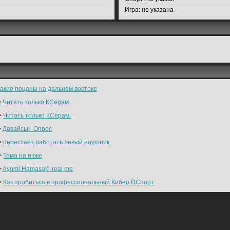
Игра:
не указана
такие поцаны на дальнем востоке
>
Читать только КСерам.
>
Читать только КСерам.
>
Девайсы! -Опрос
>
перестает работать левый наушник
>
Тема на нюке
>
Ayumi Hamasaki-real me
>
Как пробиться в профессиональный Кибер:DСпорт