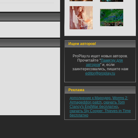
Ищем авторов!
ProPlay.ru ищет новых авторов.
Прочитайте "
Памятку для
авторов
" и, если
заинтересовались, пишите нам
editor@proplay.ru
Реклама
дополнение к Мародер
,
Worms 2:
Armageddon patch
,
скачать Tom
Clancy's EndWar бесплатно
,
скачать Sly Cooper: Thieves in Time
бесплатно