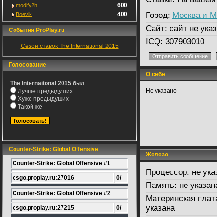
600
modify2h
400
Город:
Москва и 
Boevik
Сайт:
сайт не указ
События ProPlay.ru
ICQ:
307903010
Сезон ставок The International 2015
Голосование
О себе
The Internaitonal 2015 был
Не указано
Лучше предыдуших
Хуже предыдущих
Такой же
Counter-Strike: Global Offensive
Железо
Counter-Strike: Global Offensive #1
Процессор:
не ука
csgo.proplay.ru:27016
0/
Память:
не указан
Counter-Strike: Global Offensive #2
Материнская плат
указана
csgo.proplay.ru:27215
0/