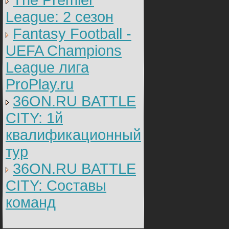
The Premier
League: 2 cезон
Fantasy Football -
UEFA Champions
League лига
ProPlay.ru
36ON.RU BATTLE
CITY: 1й
квалификационный
тур
36ON.RU BATTLE
CITY: Составы
команд