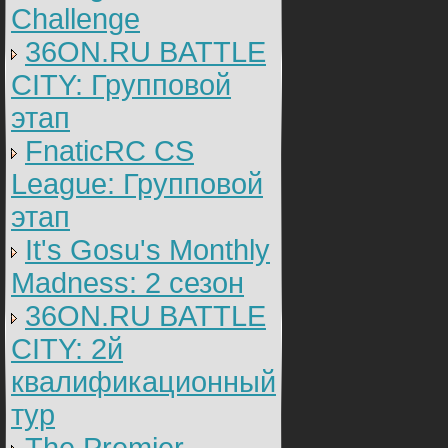
Challenge
36ON.RU BATTLE
CITY: Групповой
этап
FnaticRC CS
League: Групповой
этап
It's Gosu's Monthly
Madness: 2 сезон
36ON.RU BATTLE
CITY: 2й
квалификационный
тур