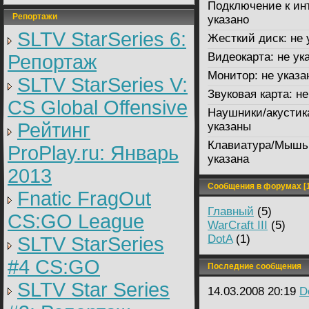
Подключение к ин
Репортажи
указано
SLTV StarSeries 6:
Жесткий диск:
не 
Видеокарта:
не ук
Репортаж
Монитор:
не указа
SLTV StarSeries V:
Звуковая карта:
не
CS Global Offensive
Наушники/акустик
Рейтинг
указаны
Клавиатура/Мышь
ProPlay.ru: Январь
указана
2013
Сообщения в форумах [1
Fnatic FragOut
Главный
(5)
CS:GO League
WarCraft III
(5)
DotA
(1)
SLTV StarSeries
#4 CS:GO
Последние сообщения
SLTV Star Series
14.03.2008 20:19
D