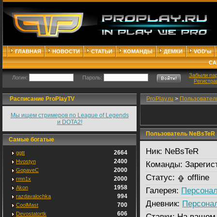
ГЛАВНАЯ
НОВОСТИ
СТАТЬИ
КОМАНДЫ
ДЕМКИ
VOD'ы
СА
Забыли па
Логин:
Пароль:
Регистра
Расписание ProPlayTV
ProPlay.ru
>
Пользовател
Мы ищем стримеров по League of Legends
и DOTA2!
Пользователь NeBsTeR
Самые богатые
Ник:
NeBsTeR
2664
ggtt
2400
Hvostyn
Команды:
Зарегис
2000
GopaveC
Статус:
offline
2000
rmn1x
1958
Akon
Галерея:
Персонал
994
razdavalochka
Дневник:
Персона
700
CoolMast
606
Devostatortk
Ставки:
На вашем