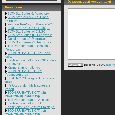
Оставить свой комментарий
Репортажи
SLTV StarSeries 6: Репортаж
SLTV StarSeries V: CS Global
Offensive
Рейтинг ProPlay.ru: Январь 2013
Fnatic FragOut CS:GO League
SLTV StarSeries #4 CS:GO
SLTV Star Series #3: Репортаж
GosuLeague #3: Репортаж
SLTV Star Series #2: Репортаж
The Premier League Season 2:
Репортаж
36ON.RU BATTLE CITY: Плей-
офф
Fantasy Football - Евро 2012: Лига
ProPlay.ru
Вы должны быть
зареги
Rising Stars Challenge
36ON.RU BATTLE CITY:
Групповой этап
FnaticRC CS League: Групповой
этап
It's Gosu's Monthly Madness: 2
сезон
36ON.RU BATTLE CITY: 2й
квалификационный тур
The Premier League: 2 cезон
Fantasy Football - UEFA
Champions League лига ProPlay.ru
36ON.RU BATTLE CITY: 1й
квалификационный тур