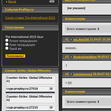
400
Boevik
[не указано]
События ProPlay.ru
Сезон ставок The International 2015
Комментарии
Голосование
Всего комментариев:
3
The Internaitonal 2015 был
#1
11.04.07 15:38
exL.Rav[3N]
Лучше предыдуших
Хуже предыдущих
эээээээ...
Такой же
#3
06.05.07 
NoobsAttackBnet
:)
Counter-Strike: Global Offensive
#4
28.09.07 02:
icantplaygood
Counter-Strike: Global Offensive
#1
= ))))
csgo.proplay.ru:27016
0/
Комментарии
Counter-Strike: Global Offensive
#2
Всего комментариев:
3
csgo.proplay.ru:27215
0/