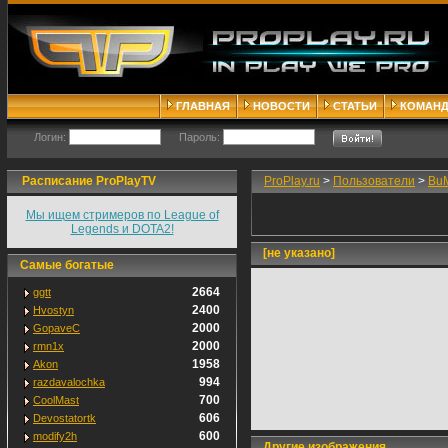
ГЛАВНАЯ
НОВОСТИ
СТАТЬИ
КОМАН
Логин:
Пароль:
Расписание ProPlayTV
ProPlay.ru
>
Пользователи
>
Bu
Мы ищем стримеров по League of
Legends и DOTA2!
[не указано]
Самые богатые
2664
ggtt
2400
Hvostyn
2000
GopaveC
2000
rmn1x
1958
Akon
994
razdavalochka
700
CoolMast
606
Devostatortk
600
modify2h
Другие изображения