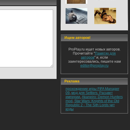
Ищем авторов!
ProPlay.ru ищет новых авторов.
Прочитайте "
Памятку для
авторов
" и, если
заинтересовались, пишите нам
editor@proplay.ru
Реклама
прохождение игры FIFA Manager
09
,
мод для Settlers. Расцвет
империи
,
Akaneiro: Demon Hunters
mod
,
Star Wars: Knights of the Old
Republic 2 - The Sith Lords чит
коды