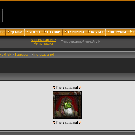
ДЫ
ДЕМКИ
VOD'ы
СТАВКИ
ТУРНИРЫ
КЛУБЫ
ФОРУМЫ
Забыли пароль?
Пользователей онлайн: 0
Регистрация
MeR.5k
>
Галерея
>
[не указано]
[не указано]
[не указано]