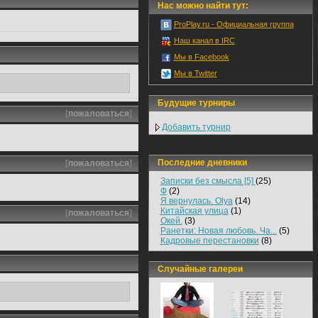
Нас можно найти тут:
ProPlay.ru - Официальная группа
Наш канал в IRC
Мы в Facebook
Мы в Twitter
Будущие турниры
[
пожаловаться
]
Добавить турнир
Последние дневники
[
пожаловаться
]
Записки без смысла [5]
(25)
Ф
(2)
Я вернулась. Olya
(14)
Китайская улица
(1)
[
пожаловаться
]
Окей.
(3)
Ранетки: Новая любовь. Ча...
(5)
Кадровые перестановки
(8)
Случайные галереи