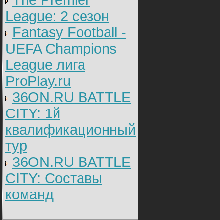
The Premier
League: 2 cезон
Fantasy Football -
UEFA Champions
League лига
ProPlay.ru
36ON.RU BATTLE
CITY: 1й
квалификационный
тур
36ON.RU BATTLE
CITY: Составы
команд