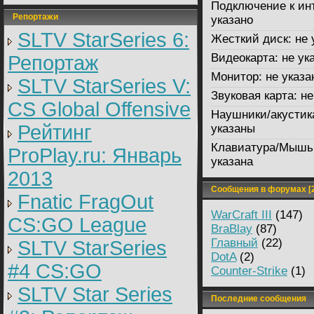
Подключение к ин
Репортажи
указано
SLTV StarSeries 6:
Жесткий диск:
не 
Видеокарта:
не ук
Репортаж
Монитор:
не указа
SLTV StarSeries V:
Звуковая карта:
не
CS Global Offensive
Наушники/акустик
Рейтинг
указаны
Клавиатура/Мышь
ProPlay.ru: Январь
указана
2013
Сообщения в форумах [2
Fnatic FragOut
WarCraft III
(147)
CS:GO League
BraBlay
(87)
Главный
(22)
SLTV StarSeries
DotA
(2)
#4 CS:GO
Counter-Strike
(1)
SLTV Star Series
Последние сообщения