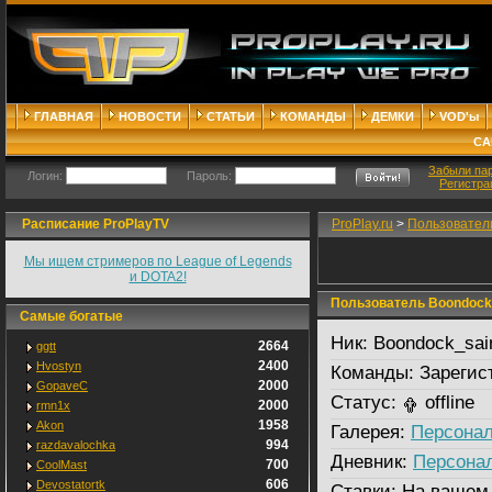
ГЛАВНАЯ
НОВОСТИ
СТАТЬИ
КОМАНДЫ
ДЕМКИ
VOD'ы
СА
Забыли па
Логин:
Пароль:
Регистра
Расписание ProPlayTV
ProPlay.ru
>
Пользовател
Мы ищем стримеров по League of Legends
и DOTA2!
Пользователь Boondock_
Самые богатые
Ник:
Boondock_sai
2664
ggtt
2400
Hvostyn
Команды:
Зарегис
2000
GopaveC
Статус:
offline
2000
rmn1x
1958
Akon
Галерея:
Персонал
994
razdavalochka
Дневник:
Персона
700
CoolMast
606
Devostatortk
Ставки:
На вашем