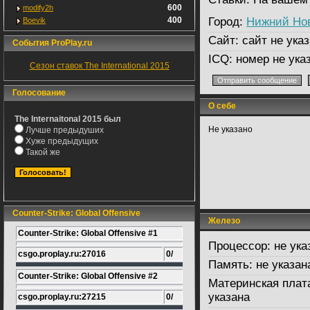
600
modify2h
400
Город:
Нижний Но
Boevik
Сайт:
сайт не указ
События ProPlay.ru
ICQ:
номер не ука
Сезон ставок The International 2015
Голосование
О себе
The Internaitonal 2015 был
Не указано
Лучше предыдуших
Хуже предыдущих
Такой же
Counter-Strike: Global Offensive
Железо
Counter-Strike: Global Offensive #1
Процессор:
не ука
csgo.proplay.ru:27016
0/
Память:
не указан
Counter-Strike: Global Offensive #2
Материнская плат
указана
csgo.proplay.ru:27215
0/