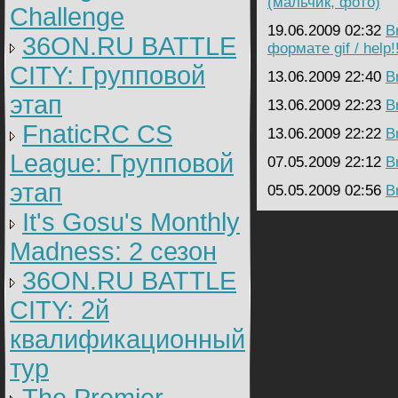
(мальчик, фото)
Challenge
19.06.2009 02:32
B
36ON.RU BATTLE
формате gif / help!!
CITY: Групповой
13.06.2009 22:40
B
этап
13.06.2009 22:23
B
FnaticRC CS
13.06.2009 22:22
B
League: Групповой
07.05.2009 22:12
B
этап
05.05.2009 02:56
B
It's Gosu's Monthly
Madness: 2 сезон
36ON.RU BATTLE
CITY: 2й
квалификационный
тур