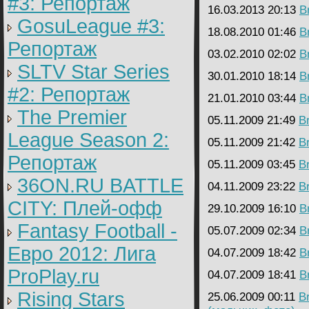
#3: Репортаж
16.03.2013 20:13
B
GosuLeague #3:
18.08.2010 01:46
B
Репортаж
03.02.2010 02:02
B
SLTV Star Series
30.01.2010 18:14
B
#2: Репортаж
21.01.2010 03:44
B
The Premier
05.11.2009 21:49
B
League Season 2:
05.11.2009 21:42
B
Репортаж
05.11.2009 03:45
B
36ON.RU BATTLE
04.11.2009 23:22
B
CITY: Плей-офф
29.10.2009 16:10
B
Fantasy Football -
05.07.2009 02:34
B
Евро 2012: Лига
04.07.2009 18:42
B
ProPlay.ru
04.07.2009 18:41
B
Rising Stars
25.06.2009 00:11
B