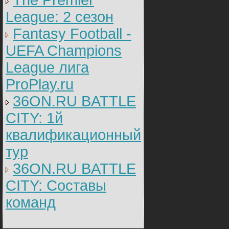
The Premier
League: 2 cезон
Fantasy Football -
UEFA Champions
League лига
ProPlay.ru
36ON.RU BATTLE
CITY: 1й
квалификационный
тур
36ON.RU BATTLE
CITY: Составы
команд