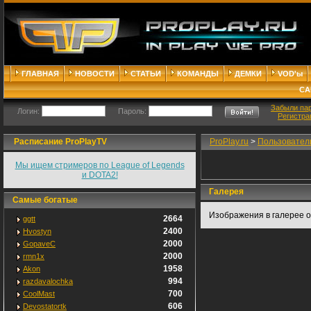
ГЛАВНАЯ
НОВОСТИ
СТАТЬИ
КОМАНДЫ
ДЕМКИ
VOD'ы
СА
Забыли па
Логин:
Пароль:
Регистра
Расписание ProPlayTV
ProPlay.ru
>
Пользовател
Мы ищем стримеров по League of Legends
и DOTA2!
Галерея
Самые богатые
Изображения в галерее о
2664
ggtt
2400
Hvostyn
2000
GopaveC
2000
rmn1x
1958
Akon
994
razdavalochka
700
CoolMast
606
Devostatortk