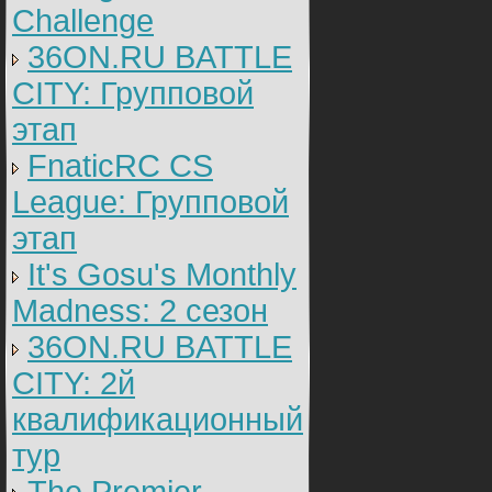
Challenge
36ON.RU BATTLE
CITY: Групповой
этап
FnaticRC CS
League: Групповой
этап
It's Gosu's Monthly
Madness: 2 сезон
36ON.RU BATTLE
CITY: 2й
квалификационный
тур