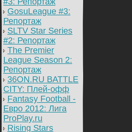
#3: Репортаж
GosuLeague #3:
Репортаж
SLTV Star Series
#2: Репортаж
The Premier
League Season 2:
Репортаж
36ON.RU BATTLE
CITY: Плей-офф
Fantasy Football -
Евро 2012: Лига
ProPlay.ru
Rising Stars