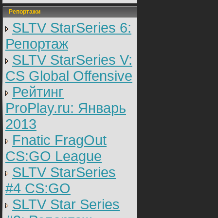
Репортажи
SLTV StarSeries 6:
Репортаж
SLTV StarSeries V:
CS Global Offensive
Рейтинг
ProPlay.ru: Январь
2013
Fnatic FragOut
CS:GO League
SLTV StarSeries
#4 CS:GO
SLTV Star Series