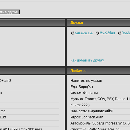
Друзья
casabanita
RoX.Alan
Yopt
Как добавить друга?
Любимое
00+ am2
Напиток:
не указан
Еда:
БорщЪ:)
mx
Фильм:
Форсажи
Музыка:
Trance, GOA, PSY, Dance, Ho
Книга:
???:)
6mb
Личность:
Жириновский:P
31bf
Игрок:
Logitech.Alan
Автомобиль:
Subaru Impreza WRX ST
)))) DT 990 /bbk 300 ватт
Спорт:
F1, Rally, Street Rasing