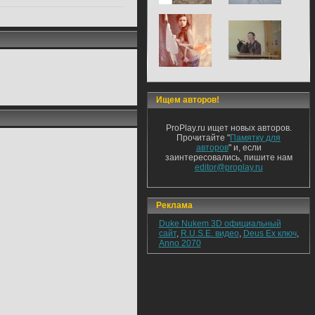
Ищем авторов!
ProPlay.ru ищет новых авторов.
Прочитайте "
Памятку для
авторов
" и, если
заинтересовались, пишите нам
editor@proplay.ru
Реклама
Duke Nukem 3D официальный
сайт
,
R.U.S.E. видео
,
Deus Ex ключ
,
Anno 2070