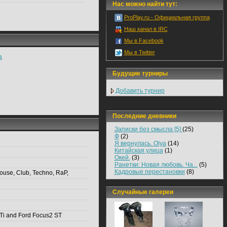
Нас можно найти тут:
ProPlay.ru - Официальная группа
Наш канал в IRC
Мы в Facebook
Мы в Twitter
a
Будущие турниры
Добавить турнир
Последние дневники
Записки без смысла [5]
(25)
Ф
(2)
Я вернулась. Olya
(14)
Китайская улица
(1)
Окей.
(3)
Ранетки: Новая любовь. Ча...
(5)
Кадровые перестановки
(8)
use, Club, Techno, RaP,
Случайные галереи
i and Ford Focus2 ST