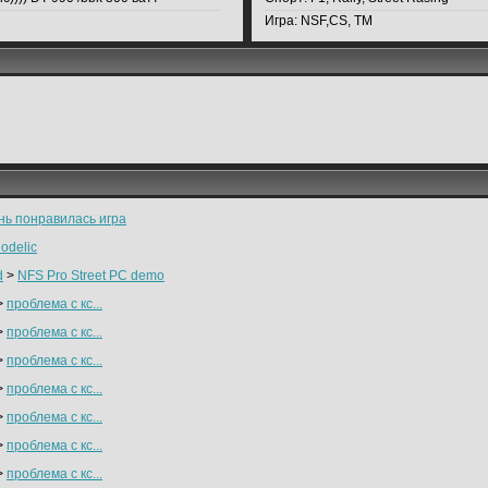
Игра:
NSF,CS, TM
нь понравилась игра
odelic
d
>
NFS Pro Street PC demo
>
проблема с кс...
>
проблема с кс...
>
проблема с кс...
>
проблема с кс...
>
проблема с кс...
>
проблема с кс...
>
проблема с кс...