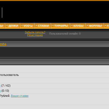
ДЫ
ДЕМКИ
VOD'ы
СТАВКИ
ТУРНИРЫ
КЛУБЫ
ФОРУМЫ
Забыли пароль?
Пользователей онлайн: 0
Регистрация
osha
пользователь
я
(7 / 42)
к
(0 / 0)
Рублей.
Ваши ставки