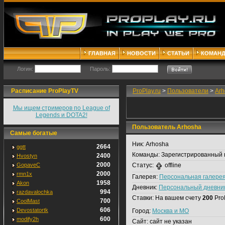
ГЛАВНАЯ
НОВОСТИ
СТАТЬИ
КОМАН
Логин:
Пароль:
Расписание ProPlayTV
ProPlay.ru
>
Пользователи
>
Arh
Мы ищем стримеров по League of
Legends и DOTA2!
Пользователь Arhosha
Самые богатые
Ник:
Arhosha
2664
ggtt
Команды:
Зарегистрированный 
2400
Hvostyn
2000
GopaveC
Статус:
offline
2000
rmn1x
Галерея:
Персональная галере
1958
Akon
Дневник:
Персональный дневни
994
razdavalochka
Ставки:
На вашем счету
200
Pro
700
CoolMast
606
Devostatortk
Город:
Москва и МО
600
modify2h
Сайт:
сайт не указан