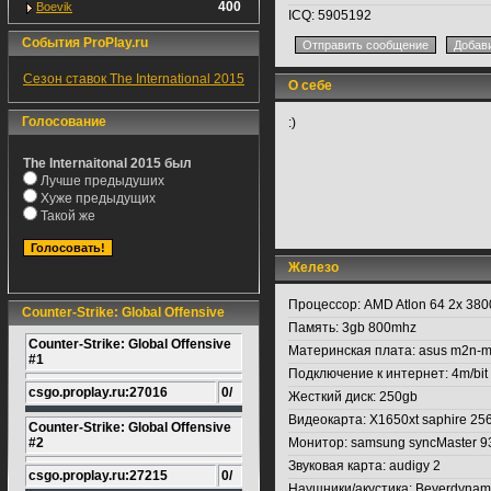
400
Boevik
ICQ:
5905192
События ProPlay.ru
Сезон ставок The International 2015
О себе
Голосование
:)
The Internaitonal 2015 был
Лучше предыдуших
Хуже предыдущих
Такой же
Железо
Процессор:
AMD Atlon 64 2x 38
Counter-Strike: Global Offensive
Память:
3gb 800mhz
Counter-Strike: Global Offensive
Материнская плата:
asus m2n-
#1
Подключение к интернет:
4m/bit
csgo.proplay.ru:27016
0/
Жесткий диск:
250gb
Видеокарта:
X1650xt saphire 25
Counter-Strike: Global Offensive
#2
Монитор:
samsung syncMaster 9
Звуковая карта:
audigy 2
csgo.proplay.ru:27215
0/
Наушники/акустика:
Beyerdynamic