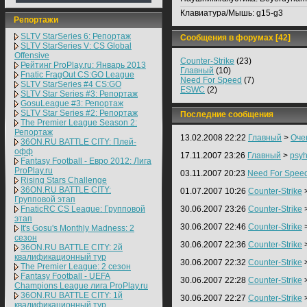
Клавиатура/Мышь:
g15-g3
Репортажи
SLTV StarSeries 6: Репортаж
Сообщения в форумах [42]
SLTV StarSeries V: CS Global
Offensive
Counter-Strike
(23)
Рейтинг ProPlay.ru: Январь 2013
Главный
(10)
Fnatic FragOut CS:GO League
Need For Speed
(7)
SLTV StarSeries #4 CS:GO
ESWC
(2)
SLTV Star Series #3: Репортаж
GosuLeague #3: Репортаж
SLTV Star Series #2: Репортаж
Последние сообщения
The Premier League Season 2:
Репортаж
13.02.2008 22:22
Главный
>
Оче
36ON.RU BATTLE CITY: Плей-
офф
17.11.2007 23:26
Главный
>
psyh
Fantasy Football - Евро 2012: Лига
ProPlay.ru
03.11.2007 20:23
Need For Spee
Rising Stars Challenge
36ON.RU BATTLE CITY:
01.07.2007 10:26
Counter-Strike
Групповой этап
FnaticRC CS League: Групповой
30.06.2007 23:26
Counter-Strike
этап
30.06.2007 22:46
Counter-Strike
It's Gosu's Monthly Madness: 2
сезон
30.06.2007 22:36
Counter-Strike
36ON.RU BATTLE CITY: 2й
квалификационный тур
30.06.2007 22:32
Counter-Strike
The Premier League: 2 cезон
Fantasy Football - UEFA
30.06.2007 22:28
Counter-Strike
Champions League лига ProPlay.ru
36ON.RU BATTLE CITY: 1й
30.06.2007 22:27
Counter-Strike
квалификационный тур