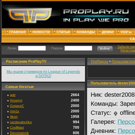
ГЛАВНАЯ
НОВОСТИ
СТАТЬИ
КОМАНДЫ
ДЕМКИ
VOD'ы
СА
Забыли па
Логин:
Пароль:
Регистра
Расписание ProPlayTV
ProPlay.ru
>
Пользовател
Мы ищем стримеров по League of Legends
и DOTA2!
Пользователь dester200
Самые богатые
Ник:
dester2008
2664
ggtt
2400
Hvostyn
Команды:
Зарег
2000
GopaveC
2000
rmn1x
Статус:
offlin
1958
Akon
Галерея:
Персо
994
razdavalochka
700
CoolMast
Дневник:
Персо
606
Devostatortk