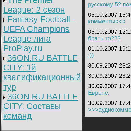
The Premier
русскому 5? по
League: 2 cезон
05.10.2007 15:
Fantasy Football -
комменты<<<
UEFA Champions
05.10.2007 12:
League лига
брать то???
ProPlay.ru
01.10.2007 19:
:))
36ON.RU BATTLE
30.09.2007 23:
CITY: 1й
квалификационный
30.09.2007 23:
тур
30.09.2007 17:
Европе.
36ON.RU BATTLE
30.09.2007 17:
CITY: Составы
>>>аудиокомме
команд