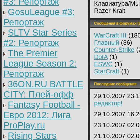
#3: Репортаж
Клавиатура/Мы
GosuLeague #3:
Razer Krait
Репортаж
Сообщения в форумах [2
SLTV Star Series
WarCraft III
(180
#2: Репортаж
Главный
(36)
Counter-Strike
(
The Premier
DotA
(1)
League Season 2:
ESWC
(1)
StarCraft
(1)
Репортаж
36ON.RU BATTLE
Последние сообщения
CITY: Плей-офф
29.10.2007 23:
Fantasy Football -
редактор!
Евро 2012: Лига
29.10.2007 16:
ProPlay.ru
23.10.2007 02:
Rising Stars
21.10.2007 02: