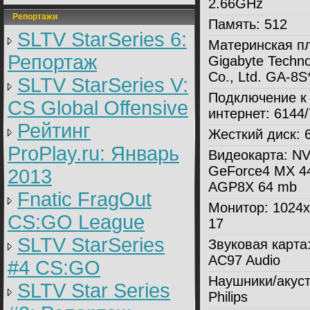
2.66GHz
Репортажи
Память:
512
SLTV StarSeries 6:
Материнская пл
Репортаж
Gigabyte Techno
Co., Ltd. GA-8S
SLTV StarSeries V:
Подключение к
CS Global Offensive
интернет:
6144/
Рейтинг
Жесткий диск:
6
ProPlay.ru: Январь
Видеокарта:
NV
GeForce4 MX 44
2013
AGP8X 64 mb
Fnatic FragOut
Монитор:
1024x
CS:GO League
17
SLTV StarSeries
Звуковая карта
AC97 Audio
#4 CS:GO
Наушники/акуст
SLTV Star Series
Philips