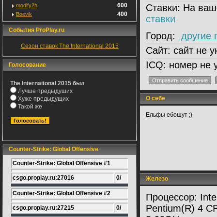
600
modify2h
Ставки:
На ваш
400
Boevik
ставки
События ProPlay.ru
Город:
другие 
Сезон ставок The International 2015
Сайт:
сайт не у
ICQ:
номер не 
Голосование
The Internaitonal 2015 был
Лучше предыдуших
О себе
Хуже предыдущих
Такой же
Ельфы ебошут ;)
Counter-Strike: Global Offensive
Counter-Strike: Global Offensive #1
csgo.proplay.ru:27016
0/
Железо
Counter-Strike: Global Offensive #2
Процессор:
Inte
Pentium(R) 4 C
csgo.proplay.ru:27215
0/