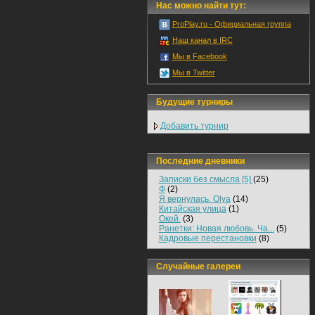
Нас можно найти тут:
ProPlay.ru - Официальная группа
Наш канал в IRC
Мы в Facebook
Мы в Twitter
Будущие турниры
Добавить турнир
Последние дневники
Записки без смысла [5]
(25)
Ф
(2)
Я вернулась. Olya
(14)
Китайская улица
(1)
Окей.
(3)
Ранетки: Новая любовь. Ча...
(5)
Кадровые перестановки
(8)
Случайные галереи