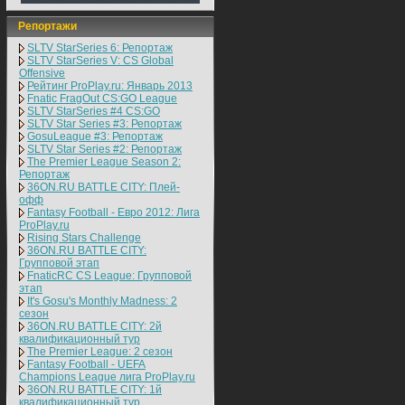
Репортажи
SLTV StarSeries 6: Репортаж
SLTV StarSeries V: CS Global
Offensive
Рейтинг ProPlay.ru: Январь 2013
Fnatic FragOut CS:GO League
SLTV StarSeries #4 CS:GO
SLTV Star Series #3: Репортаж
GosuLeague #3: Репортаж
SLTV Star Series #2: Репортаж
The Premier League Season 2:
Репортаж
36ON.RU BATTLE CITY: Плей-
офф
Fantasy Football - Евро 2012: Лига
ProPlay.ru
Rising Stars Challenge
36ON.RU BATTLE CITY:
Групповой этап
FnaticRC CS League: Групповой
этап
It's Gosu's Monthly Madness: 2
сезон
36ON.RU BATTLE CITY: 2й
квалификационный тур
The Premier League: 2 cезон
Fantasy Football - UEFA
Champions League лига ProPlay.ru
36ON.RU BATTLE CITY: 1й
квалификационный тур