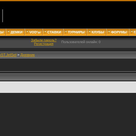
ДЫ
ДЕМКИ
VOD'ы
СТАВКИ
ТУРНИРЫ
КЛУБЫ
ФОРУМЫ
Забыли пароль?
Пользователей онлайн: 0
Регистрация
ST.JetSet
>
Дневник