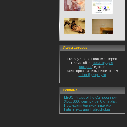
Ищем авторов!
ProPlay.ru ищет новых авторов.
Прочитайте "
Памятку для
авторов
" и, если
заинтересовались, пишите нам
editor@proplay.ru
Реклама
LEGO Pirates of the Carribean для
Xbox 360
,
коды к игре Arx Fatalis.
Последний бастион
,
игра Arx
Fatalis
,
мод для Hydrophobia