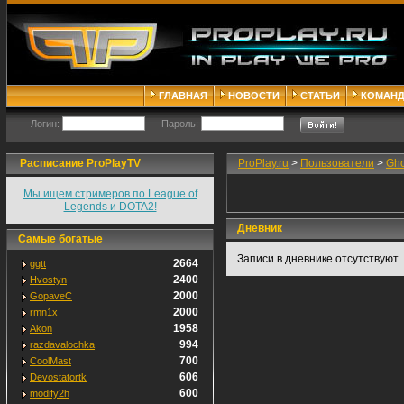
ГЛАВНАЯ
НОВОСТИ
СТАТЬИ
КОМАН
Логин:
Пароль:
Расписание ProPlayTV
ProPlay.ru
>
Пользователи
>
Gho
Мы ищем стримеров по League of
Legends и DOTA2!
Дневник
Самые богатые
Записи в дневнике отсутствуют
2664
ggtt
2400
Hvostyn
2000
GopaveC
2000
rmn1x
1958
Akon
994
razdavalochka
700
CoolMast
606
Devostatortk
600
modify2h