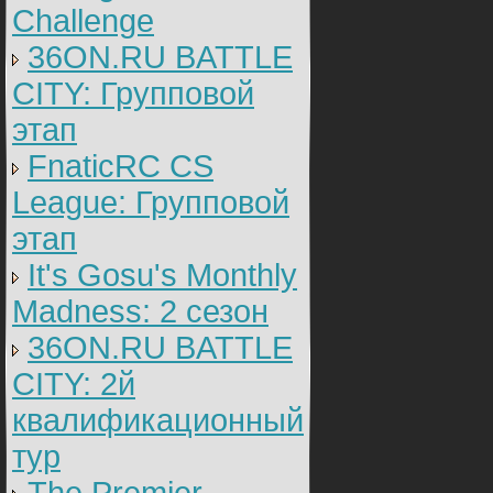
Challenge
36ON.RU BATTLE
CITY: Групповой
этап
FnaticRC CS
League: Групповой
этап
It's Gosu's Monthly
Madness: 2 сезон
36ON.RU BATTLE
CITY: 2й
квалификационный
тур