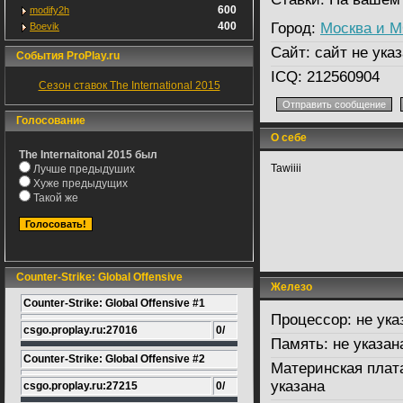
600
modify2h
400
Город:
Москва и 
Boevik
Сайт:
сайт не указ
События ProPlay.ru
ICQ:
212560904
Сезон ставок The International 2015
Голосование
О себе
The Internaitonal 2015 был
Tawiiii
Лучше предыдуших
Хуже предыдущих
Такой же
Counter-Strike: Global Offensive
Железо
Counter-Strike: Global Offensive #1
Процессор:
не ука
csgo.proplay.ru:27016
0/
Память:
не указан
Counter-Strike: Global Offensive #2
Материнская плат
указана
csgo.proplay.ru:27215
0/