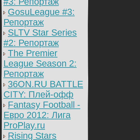
#3: Репортаж
GosuLeague #3:
Репортаж
SLTV Star Series
#2: Репортаж
The Premier
League Season 2:
Репортаж
36ON.RU BATTLE
CITY: Плей-офф
Fantasy Football -
Евро 2012: Лига
ProPlay.ru
Rising Stars