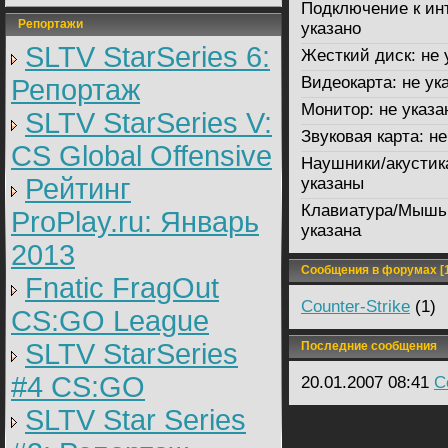
Подключение к ин
Репортажи
указано
SLTV StarSeries 6:
Жесткий диск:
не 
Видеокарта:
не ук
Репортаж
Монитор:
не указа
SLTV StarSeries V:
Звуковая карта:
не
CS Global Offensive
Наушники/акустик
Рейтинг
указаны
Клавиатура/Мышь
ProPlay.ru: Январь
указана
2013
Сообщения в форумах [1
Fnatic FragOut
Counter-Strike
(1)
CS:GO League
SLTV StarSeries
Последние сообщения
#4 CS:GO
20.01.2007 08:41
C
SLTV Star Series