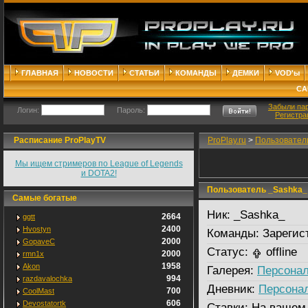
ГЛАВНАЯ
НОВОСТИ
СТАТЬИ
КОМАНДЫ
ДЕМКИ
VOD'ы
СА
Забыли па
Логин:
Пароль:
Регистра
Расписание ProPlayTV
ProPlay.ru
>
Пользовател
Мы ищем стримеров по League of Legends
и DOTA2!
Пользователь _Sashka_
Самые богатые
Ник:
_Sashka_
2664
ggtt
2400
Hvostyn
Команды:
Зарегис
2000
GopaveC
Статус:
offline
2000
rmn1x
1958
Akon
Галерея:
Персонал
994
razdavalochka
Дневник:
Персона
700
CoolMast
606
Devostatortk
Ставки:
На вашем