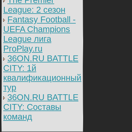
The Premier
League: 2 cезон
Fantasy Football -
UEFA Champions
League лига
ProPlay.ru
36ON.RU BATTLE
CITY: 1й
квалификационный
тур
36ON.RU BATTLE
CITY: Составы
команд