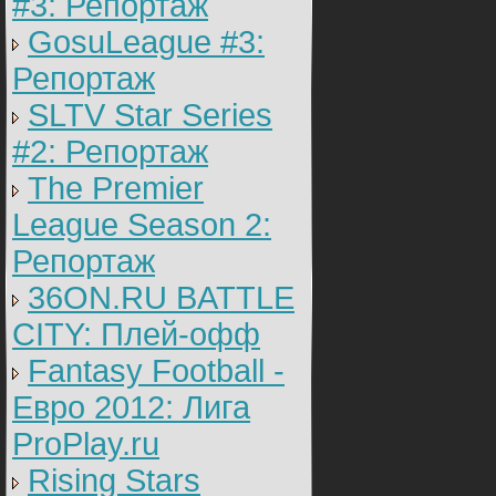
#3: Репортаж
GosuLeague #3:
Репортаж
SLTV Star Series
#2: Репортаж
The Premier
League Season 2:
Репортаж
36ON.RU BATTLE
CITY: Плей-офф
Fantasy Football -
Евро 2012: Лига
ProPlay.ru
Rising Stars