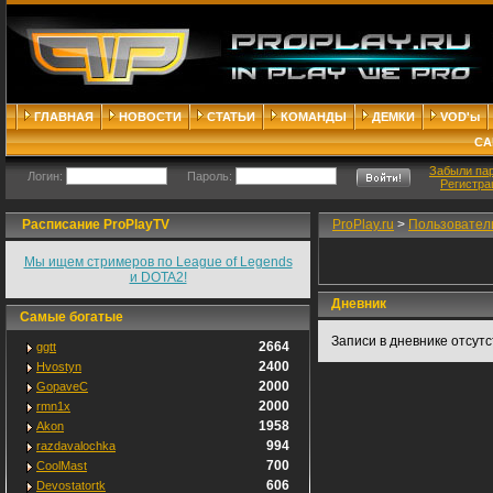
ГЛАВНАЯ
НОВОСТИ
СТАТЬИ
КОМАНДЫ
ДЕМКИ
VOD'ы
СА
Забыли па
Логин:
Пароль:
Регистра
Расписание ProPlayTV
ProPlay.ru
>
Пользовател
Мы ищем стримеров по League of Legends
и DOTA2!
Дневник
Самые богатые
Записи в дневнике отсут
2664
ggtt
2400
Hvostyn
2000
GopaveC
2000
rmn1x
1958
Akon
994
razdavalochka
700
CoolMast
606
Devostatortk