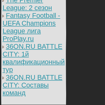
The Premier
League: 2 cезон
Fantasy Football -
UEFA Champions
League лига
ProPlay.ru
36ON.RU BATTLE
CITY: 1й
квалификационный
тур
36ON.RU BATTLE
CITY: Составы
команд