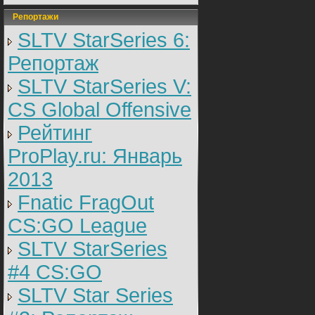
Репортажи
SLTV StarSeries 6:
Репортаж
SLTV StarSeries V:
CS Global Offensive
Рейтинг
ProPlay.ru: Январь
2013
Fnatic FragOut
CS:GO League
SLTV StarSeries
#4 CS:GO
SLTV Star Series