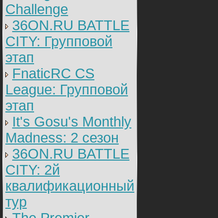
Challenge
36ON.RU BATTLE
CITY: Групповой
этап
FnaticRC CS
League: Групповой
этап
It's Gosu's Monthly
Madness: 2 сезон
36ON.RU BATTLE
CITY: 2й
квалификационный
тур