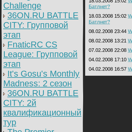
18.03.2008 15:02
W
Challenge
Батлнет?
36ON.RU BATTLE
18.03.2008 15:02
W
Батлнет?
CITY: Групповой
08.02.2008 23:44
W
этап
08.02.2008 13:21
W
FnaticRC CS
07.02.2008 22:08
W
League: Групповой
04.02.2008 17:10
W
этап
04.02.2008 16:57
W
It's Gosu's Monthly
Madness: 2 сезон
36ON.RU BATTLE
CITY: 2й
квалификационный
тур