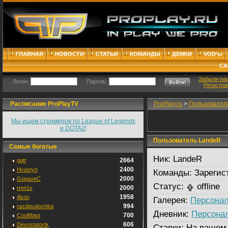
ГЛАВНАЯ
НОВОСТИ
СТАТЬИ
КОМАНДЫ
ДЕМКИ
VOD'ы
СА
Забыли па
Логин:
Пароль:
Регистра
Расписание ProPlayTV
ProPlay.ru
>
Пользовател
Мы ищем стримеров по League of Legends
и DOTA2!
Пользователь LandeR
Самые богатые
Ник:
LandeR
2664
ggtt
2400
Hvostyn
Команды:
Зарегис
2000
GopaveC
Статус:
offline
2000
rmn1x
1958
Akon
Галерея:
Персонал
994
razdavalochka
Дневник:
Персона
700
CoolMast
606
Devostatortk
Ставки:
На вашем