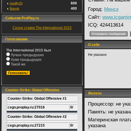
600
modify2h
400
Город:
Минск
Boevik
Сайт:
www.icgamin
События ProPlay.ru
ICQ:
424413614
Сезон ставок The International 2015
Голосование
О себе
The Internaitonal 2015 был
Не указано
Лучше предыдуших
Хуже предыдущих
Такой же
Counter-Strike: Global Offensive
Железо
Counter-Strike: Global Offensive #1
Процессор:
не ука
csgo.proplay.ru:27016
0/
Память:
не указан
Counter-Strike: Global Offensive #2
Материнская плат
указана
csgo.proplay.ru:27215
0/