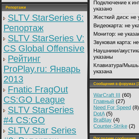
Подключение к ин
Репортажи
указано
SLTV StarSeries 6:
Жесткий диск:
не 
Видеокарта:
не ук
Репортаж
Монитор:
не указа
SLTV StarSeries V:
Звуковая карта:
не
CS Global Offensive
Наушники/акустик
Рейтинг
указаны
Клавиатура/Мышь
ProPlay.ru: Январь
указана
2013
Сообщения в форумах [1
Fnatic FragOut
WarCraft III
(60)
CS:GO League
Главный
(27)
Need For Speed
(8)
SLTV StarSeries
DotA
(5)
#4 CS:GO
BraBlay
(4)
Counter-Strike
(2)
SLTV Star Series
Последние сообщения