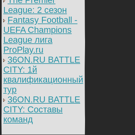
The Premier
League: 2 cезон
Fantasy Football -
UEFA Champions
League лига
ProPlay.ru
36ON.RU BATTLE
CITY: 1й
квалификационный
тур
36ON.RU BATTLE
CITY: Составы
команд