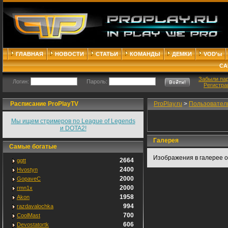
ГЛАВНАЯ
НОВОСТИ
СТАТЬИ
КОМАНДЫ
ДЕМКИ
VOD'ы
СА
Забыли па
Логин:
Пароль:
Регистра
Расписание ProPlayTV
ProPlay.ru
>
Пользовател
Мы ищем стримеров по League of Legends
и DOTA2!
Галерея
Самые богатые
Изображения в галерее о
2664
ggtt
2400
Hvostyn
2000
GopaveC
2000
rmn1x
1958
Akon
994
razdavalochka
700
CoolMast
606
Devostatortk