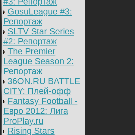
#3: Репортаж
GosuLeague #3:
Репортаж
SLTV Star Series
#2: Репортаж
The Premier
League Season 2:
Репортаж
36ON.RU BATTLE
CITY: Плей-офф
Fantasy Football -
Евро 2012: Лига
ProPlay.ru
Rising Stars