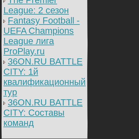
The Premier
League: 2 cезон
Fantasy Football -
UEFA Champions
League лига
ProPlay.ru
36ON.RU BATTLE
CITY: 1й
квалификационный
тур
36ON.RU BATTLE
CITY: Составы
команд