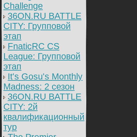
Challenge
36ON.RU BATTLE
CITY: Групповой
этап
FnaticRC CS
League: Групповой
этап
It's Gosu's Monthly
Madness: 2 сезон
36ON.RU BATTLE
CITY: 2й
квалификационный
тур