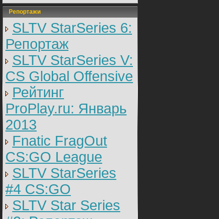
Репортажи
SLTV StarSeries 6:
Репортаж
SLTV StarSeries V:
CS Global Offensive
Рейтинг
ProPlay.ru: Январь
2013
Fnatic FragOut
CS:GO League
SLTV StarSeries
#4 CS:GO
SLTV Star Series