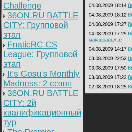
Challenge
04.08.2009 18:14
B
36ON.RU BATTLE
04.08.2009 18:12
B
CITY: Групповой
04.08.2009 17:27
B
этап
04.08.2009 17:25
B
макдональдсе
FnaticRC CS
04.08.2009 14:17
B
League: Групповой
03.08.2009 22:52
B
этап
03.08.2009 17:50
B
It's Gosu's Monthly
03.08.2009 17:22
B
Madness: 2 сезон
02.08.2009 18:25
B
36ON.RU BATTLE
CITY: 2й
квалификационный
тур