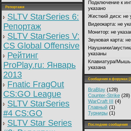
Подключение к ин
Репортажи
указано
SLTV StarSeries 6:
Жесткий диск:
не 
Видеокарта:
не ук
Репортаж
Монитор:
не указа
SLTV StarSeries V:
Звуковая карта:
не
CS Global Offensive
Наушники/акустик
Рейтинг
указаны
Клавиатура/Мышь
ProPlay.ru: Январь
указана
2013
Сообщения в форумах [1
Fnatic FragOut
BraBlay
(128)
CS:GO League
Counter-Strike
(28)
WarCraft III
(4)
SLTV StarSeries
Главный
(1)
#4 CS:GO
Турниры
(1)
SLTV Star Series
Последние сообщения