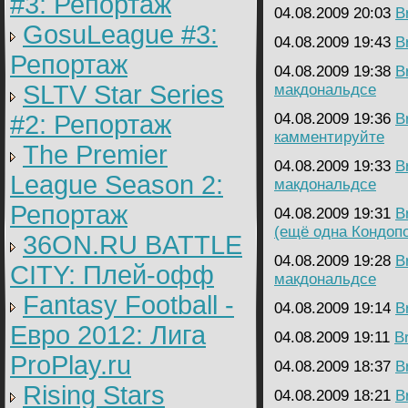
#3: Репортаж
04.08.2009 20:03
B
GosuLeague #3:
04.08.2009 19:43
B
Репортаж
04.08.2009 19:38
B
SLTV Star Series
макдональдсе
#2: Репортаж
04.08.2009 19:36
B
камментируйте
The Premier
04.08.2009 19:33
B
League Season 2:
макдональдсе
Репортаж
04.08.2009 19:31
B
(ещё одна Кондопо
36ON.RU BATTLE
04.08.2009 19:28
B
CITY: Плей-офф
макдональдсе
Fantasy Football -
04.08.2009 19:14
B
Евро 2012: Лига
04.08.2009 19:11
B
ProPlay.ru
04.08.2009 18:37
B
Rising Stars
04.08.2009 18:21
B