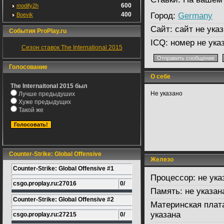
600
modify2h
400
Город:
Germany
Boevik
Сайт:
сайт не указ
События ProPlay.ru
ICQ:
номер не ука
Сезон ставок The International 2015
Голосование
О себе
The Internaitonal 2015 был
Не указано
Лучше предыдуших
Хуже предыдущих
Такой же
Counter-Strike: Global Offensive
Железо
Counter-Strike: Global Offensive #1
Процессор:
не ука
csgo.proplay.ru:27016
0/
Память:
не указан
Counter-Strike: Global Offensive #2
Материнская плат
указана
csgo.proplay.ru:27215
0/