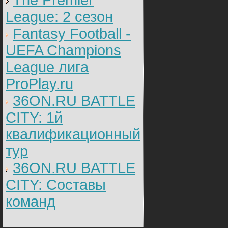
The Premier
League: 2 cезон
Fantasy Football -
UEFA Champions
League лига
ProPlay.ru
36ON.RU BATTLE
CITY: 1й
квалификационный
тур
36ON.RU BATTLE
CITY: Составы
команд