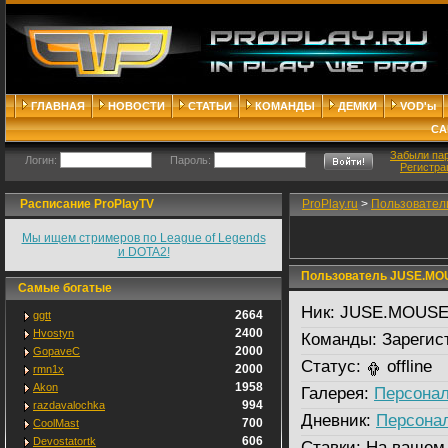
ГЛАВНАЯ
НОВОСТИ
СТАТЬИ
КОМАНДЫ
ДЕМКИ
VOD'ы
СА
Забыли па
Логин:
Пароль:
Регистра
Расписание ProPlayTV
ProPlay.ru
>
Пользовател
Мы ищем стримеров по League of Legends
и DOTA2!
Пользователь JUSE.MO
Самые богатые
Ник:
JUSE.MOUSE
2664
ggtt
2400
Hvostyn
Команды:
Зарегис
2000
GopaveC
Статус:
offline
2000
rmn1x
1958
Akon
Галерея:
Персонал
994
razdavalochka
Дневник:
Персона
700
CoolMast
606
Devostatortk
Ставки:
На вашем