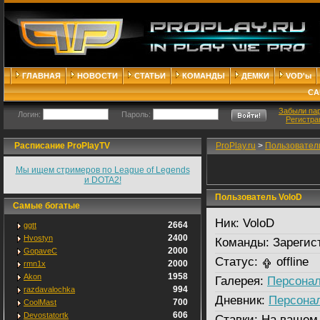
ГЛАВНАЯ
НОВОСТИ
СТАТЬИ
КОМАНДЫ
ДЕМКИ
VOD'ы
СА
Забыли па
Логин:
Пароль:
Регистра
Расписание ProPlayTV
ProPlay.ru
>
Пользовател
Мы ищем стримеров по League of Legends
и DOTA2!
Пользователь VoloD
Самые богатые
Ник:
VoloD
2664
ggtt
2400
Hvostyn
Команды:
Зарегис
2000
GopaveC
Статус:
offline
2000
rmn1x
1958
Akon
Галерея:
Персонал
994
razdavalochka
Дневник:
Персона
700
CoolMast
606
Devostatortk
Ставки:
На вашем