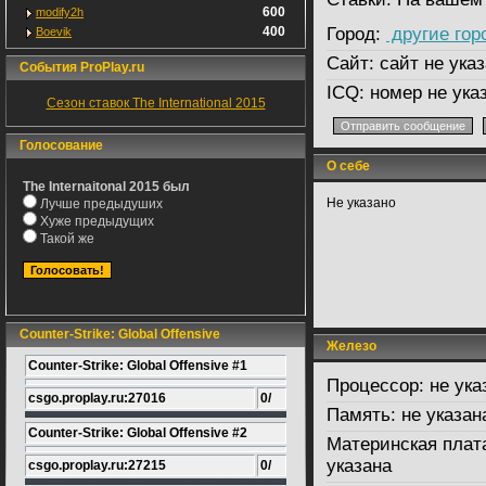
600
modify2h
400
Город:
другие гор
Boevik
Сайт:
сайт не указ
События ProPlay.ru
ICQ:
номер не ука
Сезон ставок The International 2015
Голосование
О себе
The Internaitonal 2015 был
Не указано
Лучше предыдуших
Хуже предыдущих
Такой же
Counter-Strike: Global Offensive
Железо
Counter-Strike: Global Offensive #1
Процессор:
не ука
csgo.proplay.ru:27016
0/
Память:
не указан
Counter-Strike: Global Offensive #2
Материнская плат
указана
csgo.proplay.ru:27215
0/