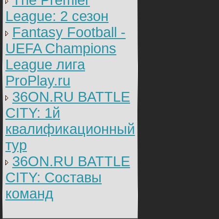
The Premier
League: 2 cезон
Fantasy Football -
UEFA Champions
League лига
ProPlay.ru
36ON.RU BATTLE
CITY: 1й
квалификационный
тур
36ON.RU BATTLE
CITY: Составы
команд