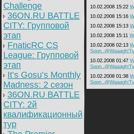
Challenge
10.02.2008 15:22
W
36ON.RU BATTLE
10.02.2008 15:16
W
CITY: Групповой
10.02.2008 15:13
W
этап
10.02.2008 15:11
Wa
FnaticRC CS
10.02.2008 02:13
W
Soon..@Waaagh!T
League: Групповой
10.02.2008 01:47
W
этап
Soon..@Waaagh!T
It's Gosu's Monthly
10.02.2008 01:38
W
Soon..@Waaagh!T
Madness: 2 сезон
36ON.RU BATTLE
CITY: 2й
квалификационный
тур