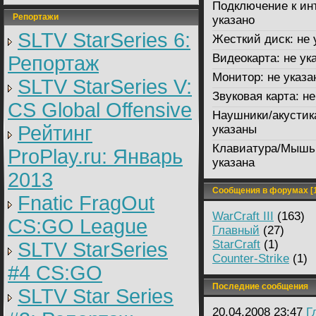
Подключение к ин
Репортажи
указано
SLTV StarSeries 6:
Жесткий диск:
не 
Видеокарта:
не ук
Репортаж
Монитор:
не указа
SLTV StarSeries V:
Звуковая карта:
не
CS Global Offensive
Наушники/акустик
Рейтинг
указаны
Клавиатура/Мышь
ProPlay.ru: Январь
указана
2013
Сообщения в форумах [1
Fnatic FragOut
WarCraft III
(163)
CS:GO League
Главный
(27)
StarCraft
(1)
SLTV StarSeries
Counter-Strike
(1)
#4 CS:GO
Последние сообщения
SLTV Star Series
20.04.2008 23:47
Г