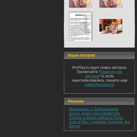
Ищем авторов!
ProPlay.ru ищет новых авторов.
Прочитайте "
Памятку для
авторов
" и, если
заинтересовались, пишите нам
editor@proplay.ru
Реклама
Механоиды 2: Война кланов
torrent
,
купить игру Stubbs the
Zombie in Rebel without a Pulse
,
God of War 2 трейлер
,
Punisher, the
torrent