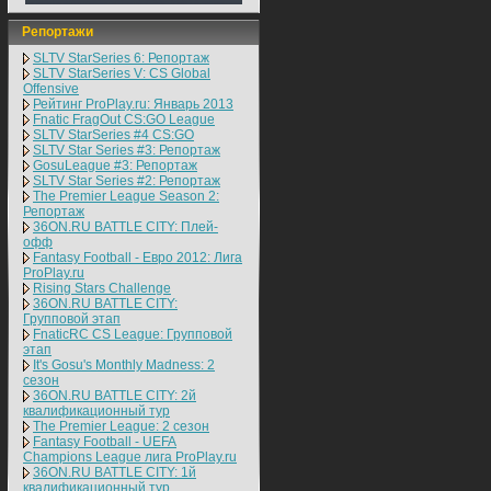
Репортажи
SLTV StarSeries 6: Репортаж
SLTV StarSeries V: CS Global
Offensive
Рейтинг ProPlay.ru: Январь 2013
Fnatic FragOut CS:GO League
SLTV StarSeries #4 CS:GO
SLTV Star Series #3: Репортаж
GosuLeague #3: Репортаж
SLTV Star Series #2: Репортаж
The Premier League Season 2:
Репортаж
36ON.RU BATTLE CITY: Плей-
офф
Fantasy Football - Евро 2012: Лига
ProPlay.ru
Rising Stars Challenge
36ON.RU BATTLE CITY:
Групповой этап
FnaticRC CS League: Групповой
этап
It's Gosu's Monthly Madness: 2
сезон
36ON.RU BATTLE CITY: 2й
квалификационный тур
The Premier League: 2 cезон
Fantasy Football - UEFA
Champions League лига ProPlay.ru
36ON.RU BATTLE CITY: 1й
квалификационный тур