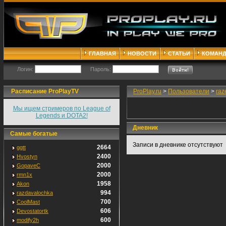
ГЛАВНАЯ
НОВОСТИ
СТАТЬИ
КОМАН
Логин:
Пароль:
Расписание ProPlayTV
ProPlay.ru
>
Пользователи
>
raz
Мы ищем стримеров по League of
Legends и DOTA2!
Дневник
Самые богатые
Записи в дневнике отсутствуют
2664
ggtt
2400
Hvostyn
2000
GopaveC
2000
rmn1x
1958
Akon
994
razdavalochka
700
CoolMast
606
Devostatortk
600
modify2h