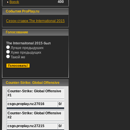
400
Boevik
События ProPlay.ru
Сезон ставок The International 2015
Голосование
The Internaitonal 2015 был
Лучше предыдуших
Хуже предыдущих
Такой же
Counter-Strike: Global Offensive
Counter-Strike: Global Offensive
#1
csgo.proplay.ru:27016
0/
Counter-Strike: Global Offensive
#2
csgo.proplay.ru:27215
0/