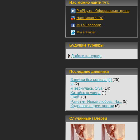
Нас можно найти тут:
ProPlay.ru - Официальная группа
Наш канал в IRC
Мы в Facebook
Мы в Twitter
Будущие турниры
Добавить турнир
Последние дневники
Записки без смысла [5]
(25)
Ф
(2)
Я вернулась. Olya
(14)
Китайская улица
(1)
Окей.
(3)
Ранетки: Новая любовь. Ча...
(5)
Кадровые перестановки
(8)
Случайные галереи