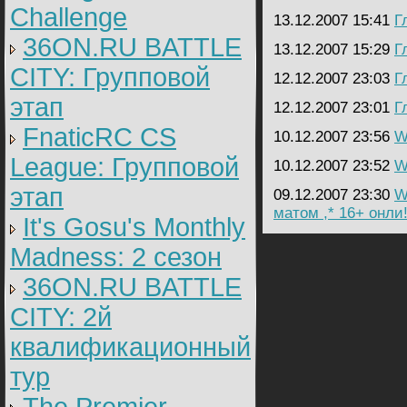
Challenge
13.12.2007 15:41
Г
36ON.RU BATTLE
13.12.2007 15:29
Г
CITY: Групповой
12.12.2007 23:03
Г
этап
12.12.2007 23:01
Г
FnaticRC CS
10.12.2007 23:56
W
League: Групповой
10.12.2007 23:52
W
этап
09.12.2007 23:30
W
матом ,* 16+ онли!!
It's Gosu's Monthly
Madness: 2 сезон
36ON.RU BATTLE
CITY: 2й
квалификационный
тур