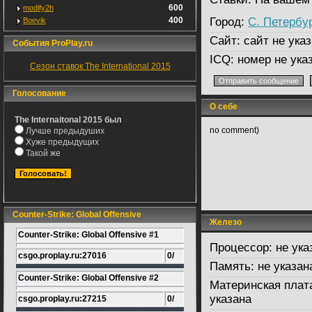
600
modify2h
400
Город:
С. Петербу
Boevik
Сайт:
сайт не указ
События ProPlay.ru
ICQ:
номер не ука
Сезон ставок The International 2015
Голосование
О себе
The Internaitonal 2015 был
no comment)
Лучше предыдуших
Хуже предыдущих
Такой же
Counter-Strike: Global Offensive
Железо
Counter-Strike: Global Offensive #1
Процессор:
не ука
csgo.proplay.ru:27016
0/
Память:
не указан
Counter-Strike: Global Offensive #2
Материнская плат
указана
csgo.proplay.ru:27215
0/