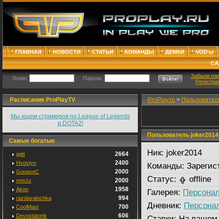
ГЛАВНАЯ
НОВОСТИ
СТАТЬИ
КОМАНДЫ
ДЕМКИ
VOD'ы
СА
Забыли па
Логин:
Пароль:
Регистра
Расписание ProPlayTV
ProPlay.ru
>
Пользовател
Мы ищем стримеров по League of Legends
и DOTA2!
Пользователь joker2014
Самые богатые
Ник:
joker2014
2664
ggtt
2400
Hvostyn
Команды:
Зарегис
2000
GopaveC
Статус:
offline
2000
rmn1x
1958
Akon
Галерея:
Персонал
994
razdavalochka
Дневник:
Персона
700
CoolMast
606
Devostatortk
Ставки:
На вашем