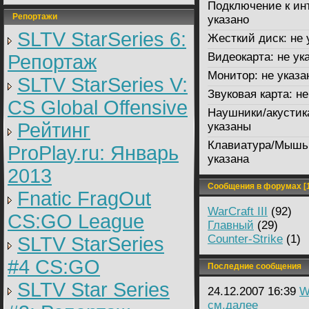
Подключение к ин
Репортажи
указано
SLTV StarSeries 6:
Жесткий диск:
не 
Видеокарта:
не ук
Репортаж
Монитор:
не указа
SLTV StarSeries V:
Звуковая карта:
не
CS Global Offensive
Наушники/акустик
Рейтинг
указаны
Клавиатура/Мышь
ProPlay.ru: Январь
указана
2013
Сообщения в форумах [1
Fnatic FragOut
WarCraft III
(92)
CS:GO League
Главный
(29)
Counter-Strike
(1)
SLTV StarSeries
#4 CS:GO
Последние сообщения
SLTV Star Series
24.12.2007 16:39
W
см.далее