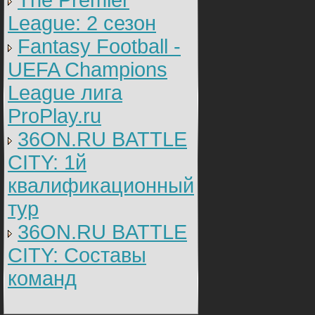
The Premier
League: 2 cезон
Fantasy Football -
UEFA Champions
League лига
ProPlay.ru
36ON.RU BATTLE
CITY: 1й
квалификационный
тур
36ON.RU BATTLE
CITY: Составы
команд