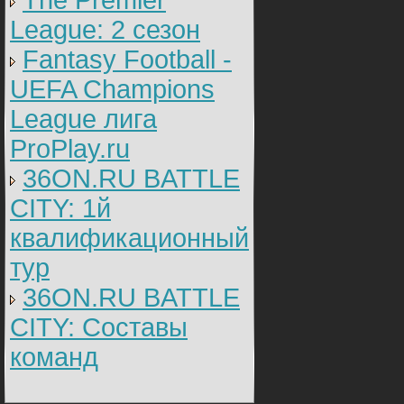
The Premier
League: 2 cезон
Fantasy Football -
UEFA Champions
League лига
ProPlay.ru
36ON.RU BATTLE
CITY: 1й
квалификационный
тур
36ON.RU BATTLE
CITY: Составы
команд