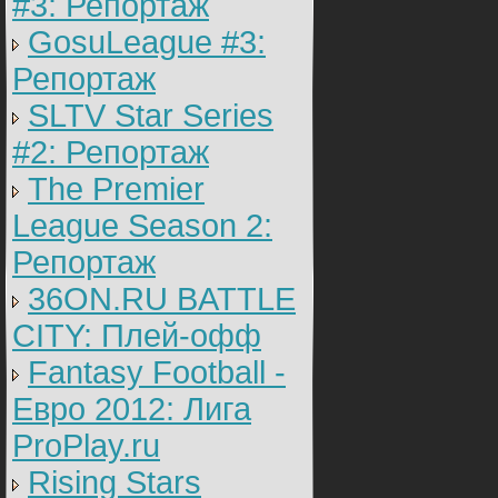
#3: Репортаж
GosuLeague #3:
Репортаж
SLTV Star Series
#2: Репортаж
The Premier
League Season 2:
Репортаж
36ON.RU BATTLE
CITY: Плей-офф
Fantasy Football -
Евро 2012: Лига
ProPlay.ru
Rising Stars