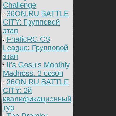
Challenge
36ON.RU BATTLE
CITY: Групповой
этап
FnaticRC CS
League: Групповой
этап
It's Gosu's Monthly
Madness: 2 сезон
36ON.RU BATTLE
CITY: 2й
квалификационный
тур