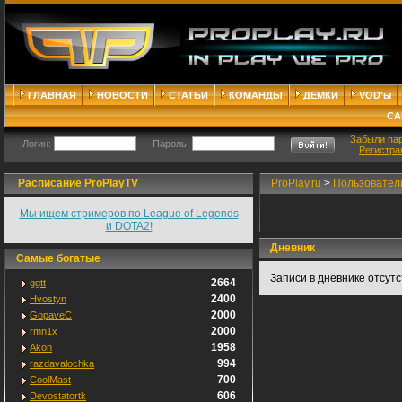
ГЛАВНАЯ
НОВОСТИ
СТАТЬИ
КОМАНДЫ
ДЕМКИ
VOD'ы
СА
Забыли па
Логин:
Пароль:
Регистра
Расписание ProPlayTV
ProPlay.ru
>
Пользовател
Мы ищем стримеров по League of Legends
и DOTA2!
Дневник
Самые богатые
Записи в дневнике отсут
2664
ggtt
2400
Hvostyn
2000
GopaveC
2000
rmn1x
1958
Akon
994
razdavalochka
700
CoolMast
606
Devostatortk