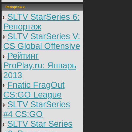
Репортажи
SLTV StarSeries 6:
Репортаж
SLTV StarSeries V:
CS Global Offensive
Рейтинг
ProPlay.ru: Январь
2013
Fnatic FragOut
CS:GO League
SLTV StarSeries
#4 CS:GO
SLTV Star Series