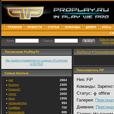
ГЛАВНАЯ
НОВОСТИ
СТАТЬИ
КОМАНДЫ
ДЕМКИ
VOD'ы
СА
Забыли па
Логин:
Пароль:
Регистра
Расписание ProPlayTV
ProPlay.ru
>
Пользовател
Мы ищем стримеров по League of Legends
и DOTA2!
Пользователь FiP
Самые богатые
Ник:
FiP
2664
ggtt
2400
Hvostyn
Команды:
Зарегис
2000
GopaveC
Статус:
offline
2000
rmn1x
1958
Akon
Галерея:
Персонал
994
razdavalochka
Дневник:
Персона
700
CoolMast
606
Devostatortk
Ставки:
На вашем