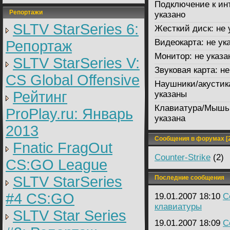
Подключение к ин
Репортажи
указано
SLTV StarSeries 6:
Жесткий диск:
не 
Видеокарта:
не ук
Репортаж
Монитор:
не указа
SLTV StarSeries V:
Звуковая карта:
не
CS Global Offensive
Наушники/акустик
Рейтинг
указаны
Клавиатура/Мышь
ProPlay.ru: Январь
указана
2013
Сообщения в форумах [2
Fnatic FragOut
Counter-Strike
(2)
CS:GO League
SLTV StarSeries
Последние сообщения
#4 CS:GO
19.01.2007 18:10
C
клавиатуры
SLTV Star Series
19.01.2007 18:09
C