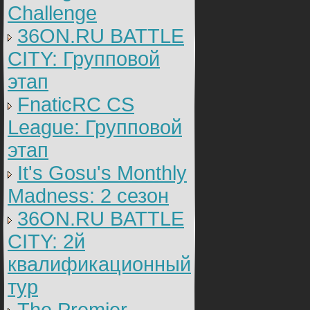
Challenge
36ON.RU BATTLE
CITY: Групповой
этап
FnaticRC CS
League: Групповой
этап
It's Gosu's Monthly
Madness: 2 сезон
36ON.RU BATTLE
CITY: 2й
квалификационный
тур