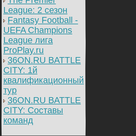
The Premier
League: 2 cезон
Fantasy Football -
UEFA Champions
League лига
ProPlay.ru
36ON.RU BATTLE
CITY: 1й
квалификационный
тур
36ON.RU BATTLE
CITY: Составы
команд