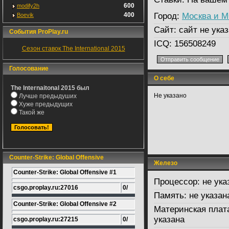
600
modify2h
400
Город:
Москва и 
Boevik
Сайт:
сайт не указ
События ProPlay.ru
ICQ:
156508249
Сезон ставок The International 2015
Голосование
О себе
The Internaitonal 2015 был
Не указано
Лучше предыдуших
Хуже предыдущих
Такой же
Counter-Strike: Global Offensive
Железо
Counter-Strike: Global Offensive #1
Процессор:
не ука
csgo.proplay.ru:27016
0/
Память:
не указан
Counter-Strike: Global Offensive #2
Материнская плат
указана
csgo.proplay.ru:27215
0/