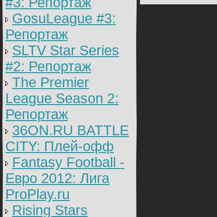
#3: Репортаж
GosuLeague #3:
Репортаж
SLTV Star Series
#2: Репортаж
The Premier
League Season 2:
Репортаж
36ON.RU BATTLE
CITY: Плей-офф
Fantasy Football -
Евро 2012: Лига
ProPlay.ru
Rising Stars