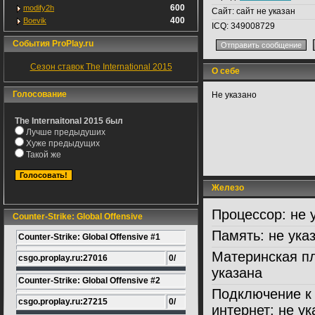
600
modify2h
Сайт:
сайт не указан
400
Boevik
ICQ:
349008729
События ProPlay.ru
Сезон ставок The International 2015
О себе
Голосование
Не указано
The Internaitonal 2015 был
Лучше предыдуших
Хуже предыдущих
Такой же
Железо
Процессор:
не 
Counter-Strike: Global Offensive
Память:
не ука
Counter-Strike: Global Offensive #1
Материнская пл
csgo.proplay.ru:27016
0/
указана
Counter-Strike: Global Offensive #2
Подключение к
csgo.proplay.ru:27215
0/
интернет:
не ук