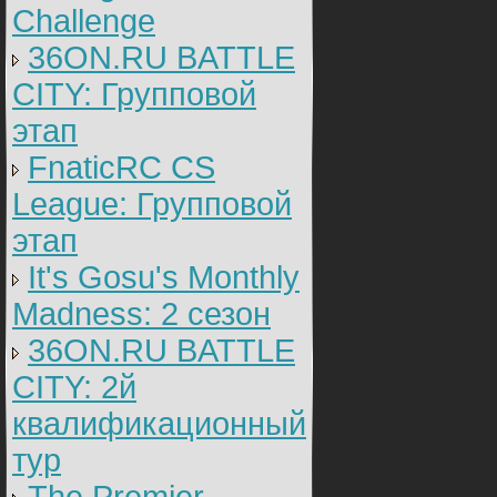
Challenge
36ON.RU BATTLE
CITY: Групповой
этап
FnaticRC CS
League: Групповой
этап
It's Gosu's Monthly
Madness: 2 сезон
36ON.RU BATTLE
CITY: 2й
квалификационный
тур