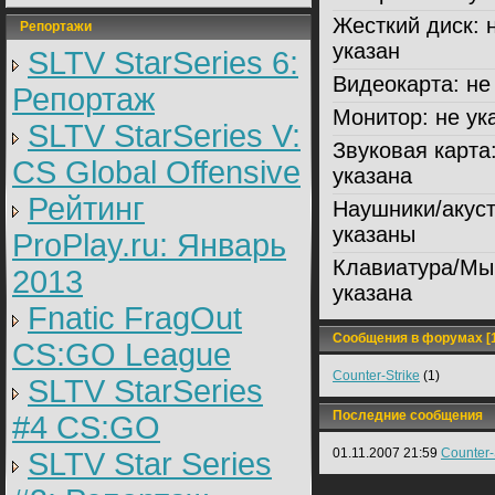
Жесткий диск:
н
Репортажи
указан
SLTV StarSeries 6:
Видеокарта:
не 
Репортаж
Монитор:
не ук
SLTV StarSeries V:
Звуковая карта
CS Global Offensive
указана
Рейтинг
Наушники/акуст
указаны
ProPlay.ru: Январь
Клавиатура/Мы
2013
указана
Fnatic FragOut
Сообщения в форумах [1
CS:GO League
Counter-Strike
(1)
SLTV StarSeries
Последние сообщения
#4 CS:GO
01.11.2007 21:59
Counter-
SLTV Star Series