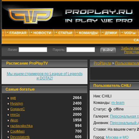
ГЛАВНАЯ
НОВОСТИ
СТАТЬИ
КОМАНДЫ
ДЕМКИ
VOD'ы
СА
Забыли па
Логин:
Пароль:
Регистра
Расписание ProPlayTV
ProPlay.ru
>
Пользовател
Мы ищем стримеров по League of Legends
и DOTA2!
Пользователь CHILI
Самые богатые
Ник:
CHILI
2664
ggtt
Команды:
rn-team
2400
Hvostyn
2000
GopaveC
Статус:
offline
2000
rmn1x
Галерея:
Персональная 
1958
Akon
Дневник:
Персональный 
994
razdavalochka
Ставки:
На вашем счету
2
700
CoolMast
606
Devostatortk
Город:
Москва и МО