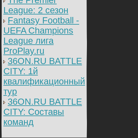
The Premier
League: 2 cезон
Fantasy Football -
UEFA Champions
League лига
ProPlay.ru
36ON.RU BATTLE
CITY: 1й
квалификационный
тур
36ON.RU BATTLE
CITY: Составы
команд