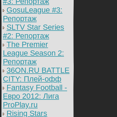
#3: Репортаж
GosuLeague #3:
Репортаж
SLTV Star Series
#2: Репортаж
The Premier
League Season 2:
Репортаж
36ON.RU BATTLE
CITY: Плей-офф
Fantasy Football -
Евро 2012: Лига
ProPlay.ru
Rising Stars