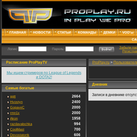
ГЛАВНАЯ
НОВОСТИ
СТАТЬИ
КОМАНДЫ
ДЕМКИ
VOD'ы
СА
Забыли па
Логин:
Пароль:
Регистра
Расписание ProPlayTV
ProPlay.ru
>
Пользовател
Мы ищем стримеров по League of Legends
и DOTA2!
Дневник
Самые богатые
Записи в дневнике отсут
2664
ggtt
2400
Hvostyn
2000
GopaveC
2000
rmn1x
1958
Akon
994
razdavalochka
700
CoolMast
606
Devostatortk