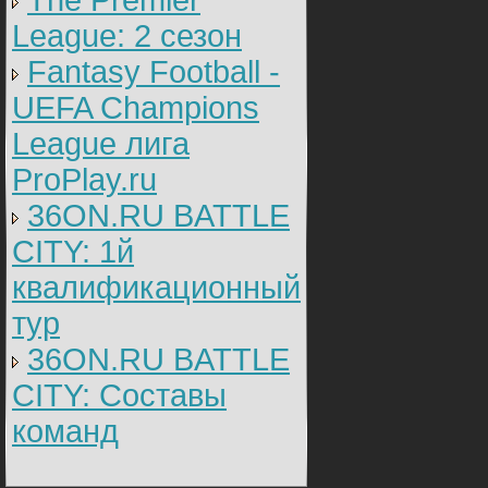
The Premier
League: 2 cезон
Fantasy Football -
UEFA Champions
League лига
ProPlay.ru
36ON.RU BATTLE
CITY: 1й
квалификационный
тур
36ON.RU BATTLE
CITY: Составы
команд