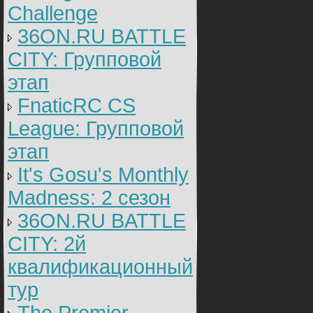
Challenge
36ON.RU BATTLE
CITY: Групповой
этап
FnaticRC CS
League: Групповой
этап
It's Gosu's Monthly
Madness: 2 сезон
36ON.RU BATTLE
CITY: 2й
квалификационный
тур