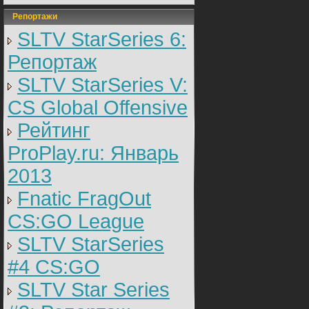
Репортажи
SLTV StarSeries 6:
Репортаж
SLTV StarSeries V:
CS Global Offensive
Рейтинг
ProPlay.ru: Январь
2013
Fnatic FragOut
CS:GO League
SLTV StarSeries
#4 CS:GO
SLTV Star Series