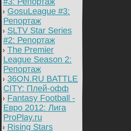
#3: Репортаж
GosuLeague #3:
Репортаж
SLTV Star Series
#2: Репортаж
The Premier
League Season 2:
Репортаж
36ON.RU BATTLE
CITY: Плей-офф
Fantasy Football -
Евро 2012: Лига
ProPlay.ru
Rising Stars