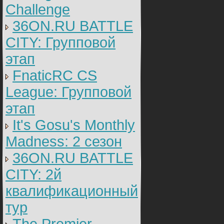
Challenge
36ON.RU BATTLE
CITY: Групповой
этап
FnaticRC CS
League: Групповой
этап
It's Gosu's Monthly
Madness: 2 сезон
36ON.RU BATTLE
CITY: 2й
квалификационный
тур