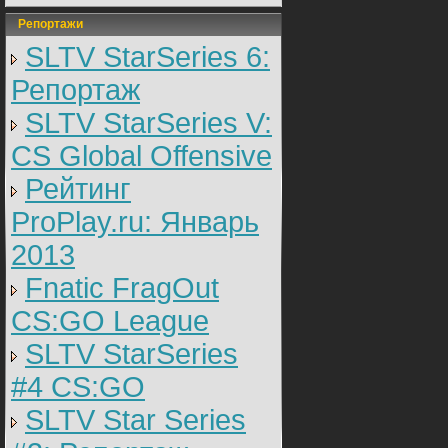
Репортажи
SLTV StarSeries 6:
Репортаж
SLTV StarSeries V:
CS Global Offensive
Рейтинг
ProPlay.ru: Январь
2013
Fnatic FragOut
CS:GO League
SLTV StarSeries
#4 CS:GO
SLTV Star Series