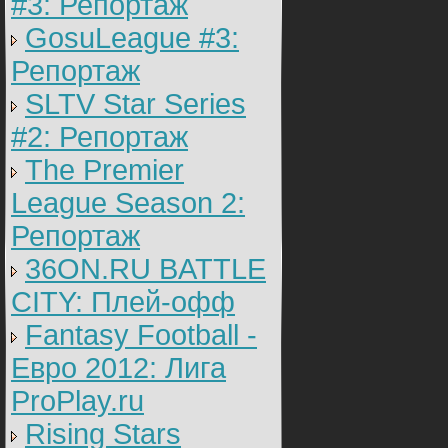
#3: Репортаж
GosuLeague #3:
Репортаж
SLTV Star Series
#2: Репортаж
The Premier
League Season 2:
Репортаж
36ON.RU BATTLE
CITY: Плей-офф
Fantasy Football -
Евро 2012: Лига
ProPlay.ru
Rising Stars