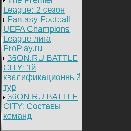
The Premier
League: 2 cезон
Fantasy Football -
UEFA Champions
League лига
ProPlay.ru
36ON.RU BATTLE
CITY: 1й
квалификационный
тур
36ON.RU BATTLE
CITY: Составы
команд