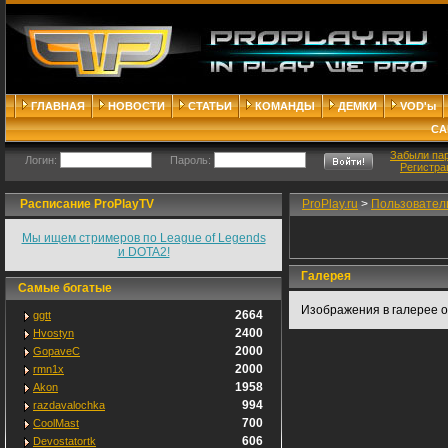
ГЛАВНАЯ
НОВОСТИ
СТАТЬИ
КОМАНДЫ
ДЕМКИ
VOD'ы
СА
Забыли па
Логин:
Пароль:
Регистра
Расписание ProPlayTV
ProPlay.ru
>
Пользовател
Мы ищем стримеров по League of Legends
и DOTA2!
Галерея
Самые богатые
Изображения в галерее о
2664
ggtt
2400
Hvostyn
2000
GopaveC
2000
rmn1x
1958
Akon
994
razdavalochka
700
CoolMast
606
Devostatortk