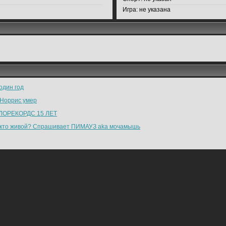
Игра:
не указана
один год
 Норрис умер
ЛОРЕКОРДС 15 ЛЕТ
 кто живой? Спрашивает ПИМАУЗ aka мочамышь