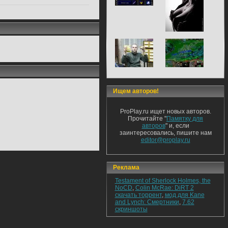
Ищем авторов!
ProPlay.ru ищет новых авторов.
Прочитайте "
Памятку для
авторов
" и, если
заинтересовались, пишите нам
editor@proplay.ru
Реклама
Testament of Sherlock Holmes, the
NoCD
,
Colin McRae: DiRT 2
скачать торрент
,
мод для Kane
and Lynch: Смертники
,
7.62
скриншоты