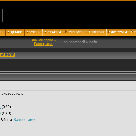
ДЫ
ДЕМКИ
VOD'ы
СТАВКИ
ТУРНИРЫ
КЛУБЫ
ФОРУМЫ
Забыли пароль?
Пользователей онлайн: 0
Регистрация
TАH2014
пользователь
я
(0 / 0)
к
(0 / 0)
Рублей.
Ваши ставки