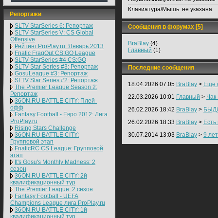
Клавиатура/Мышь:
не указана
Репортажи
SLTV StarSeries 6: Репортаж
Сообщения в форумах [5]
SLTV StarSeries V: CS Global
Offensive
BraBlay
(4)
Рейтинг ProPlay.ru: Январь 2013
Главный
(1)
Fnatic FragOut CS:GO League
SLTV StarSeries #4 CS:GO
SLTV Star Series #3: Репортаж
Последние сообщения
GosuLeague #3: Репортаж
SLTV Star Series #2: Репортаж
18.04.2026 07:05
BraBlay
>
Еще 
The Premier League Season 2:
Репортаж
22.03.2026 10:01
Главный
>
Чак
36ON.RU BATTLE CITY: Плей-
офф
26.02.2026 18:42
BraBlay
>
БЫД
Fantasy Football - Евро 2012: Лига
ProPlay.ru
26.02.2026 18:33
BraBlay
>
Есть
Rising Stars Challenge
36ON.RU BATTLE CITY:
30.07.2014 13:03
BraBlay
>
9 лет
Групповой этап
FnaticRC CS League: Групповой
этап
It's Gosu's Monthly Madness: 2
сезон
36ON.RU BATTLE CITY: 2й
квалификационный тур
The Premier League: 2 cезон
Fantasy Football - UEFA
Champions League лига ProPlay.ru
36ON.RU BATTLE CITY: 1й
квалификационный тур