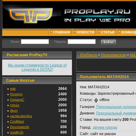
ГЛАВНАЯ
НОВОСТИ
СТАТЬИ
КОМАН
Логин:
Пароль:
Расписание ProPlayTV
ProPlay.ru
>
Пользователи
>
МА
Мы ищем стримеров по League of
Legends и DOTA2!
Пользователь МАTАH2014
Самые богатые
Ник:
МАTАH2014
2664
ggtt
Команды:
Зарегистрированный 
2400
Hvostyn
2000
GopaveC
Статус:
offline
2000
rmn1x
Галерея:
Персональная галере
1958
Akon
Дневник:
Персональный дневни
994
razdavalochka
Ставки:
На вашем счету
200
Pro
700
CoolMast
606
Devostatortk
Город:
другие города
600
modify2h
Сайт:
сайт не указан