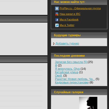
Нас можно найти тут:
ProPlay.ru - Официальная группа
Наш канал в IRC
Мы в Facebook
Мы в Twitter
Будущие турниры
Добавить турнир
Последние дневники
Записки без смысла [5]
(25)
Ф
(2)
Я вернулась. Olya
(14)
Китайская улица
(1)
Окей.
(3)
Ранетки: Новая любовь. Ча...
(5)
Кадровые перестановки
(8)
Случайные галереи