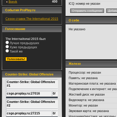
400
Boevik
ICQ:
номер не указан
События ProPlay.ru
Сезон ставок The International 2015
О себе
Голосование
Не указано
The Internaitonal 2015 был
Лучше предыдуших
Хуже предыдущих
Такой же
Железо
Процессор:
не указан
Counter-Strike: Global Offensive
Память:
не указана
Counter-Strike: Global Offensive
Материнская плата:
не указана
#1
Подключение к интернет:
не ука
csgo.proplay.ru:27016
0/
Жесткий диск:
не указан
Видеокарта:
не указана
Counter-Strike: Global Offensive
#2
Монитор:
не указан
Звуковая карта:
не указана
csgo.proplay.ru:27215
0/
Наушники/акустика:
не указаны