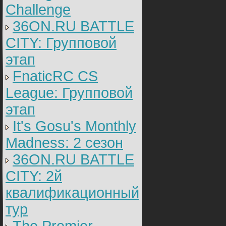
Challenge
36ON.RU BATTLE
CITY: Групповой
этап
FnaticRC CS
League: Групповой
этап
It's Gosu's Monthly
Madness: 2 сезон
36ON.RU BATTLE
CITY: 2й
квалификационный
тур