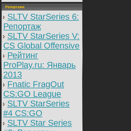
Репортажи
SLTV StarSeries 6:
Репортаж
SLTV StarSeries V:
CS Global Offensive
Рейтинг
ProPlay.ru: Январь
2013
Fnatic FragOut
CS:GO League
SLTV StarSeries
#4 CS:GO
SLTV Star Series