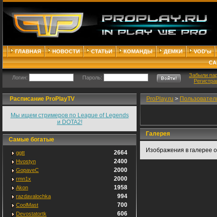
ГЛАВНАЯ
НОВОСТИ
СТАТЬИ
КОМАНДЫ
ДЕМКИ
VOD'ы
СА
Забыли па
Логин:
Пароль:
Регистра
Расписание ProPlayTV
ProPlay.ru
>
Пользовател
Мы ищем стримеров по League of Legends
и DOTA2!
Галерея
Самые богатые
Изображения в галерее о
2664
ggtt
2400
Hvostyn
2000
GopaveC
2000
rmn1x
1958
Akon
994
razdavalochka
700
CoolMast
606
Devostatortk