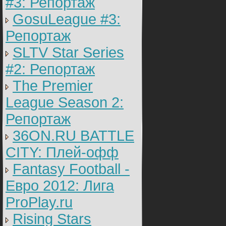
#3: Репортаж
GosuLeague #3:
Репортаж
SLTV Star Series
#2: Репортаж
The Premier
League Season 2:
Репортаж
36ON.RU BATTLE
CITY: Плей-офф
Fantasy Football -
Евро 2012: Лига
ProPlay.ru
Rising Stars