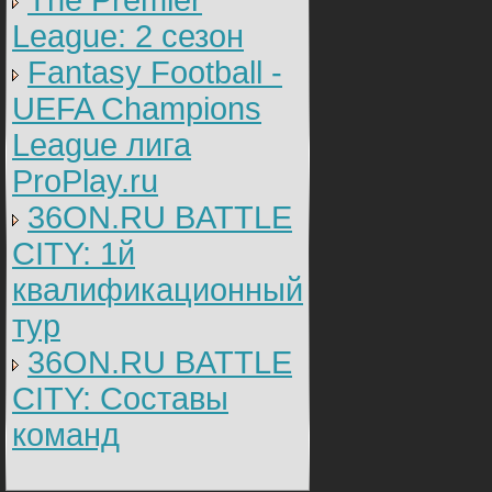
The Premier
League: 2 cезон
Fantasy Football -
UEFA Champions
League лига
ProPlay.ru
36ON.RU BATTLE
CITY: 1й
квалификационный
тур
36ON.RU BATTLE
CITY: Составы
команд