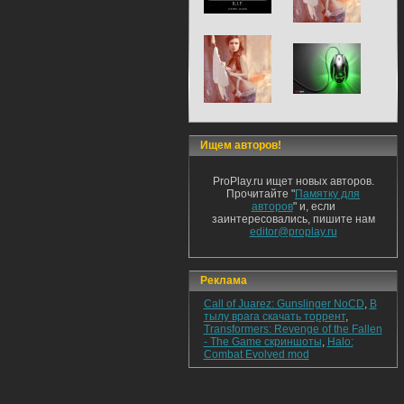
Ищем авторов!
ProPlay.ru ищет новых авторов.
Прочитайте "
Памятку для
авторов
" и, если
заинтересовались, пишите нам
editor@proplay.ru
Реклама
Call of Juarez: Gunslinger NoCD
,
В
тылу врага скачать торрент
,
Transformers: Revenge of the Fallen
- The Game скриншоты
,
Halo:
Combat Evolved mod