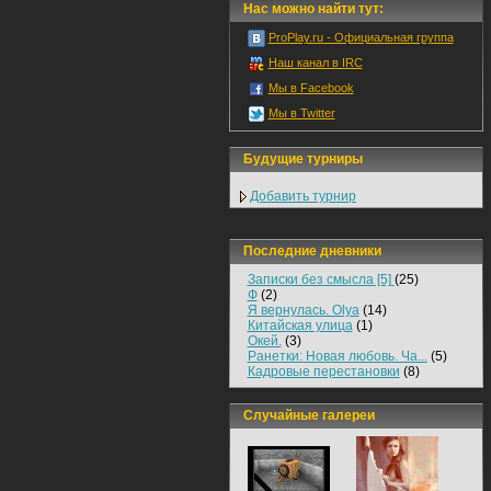
Нас можно найти тут:
ProPlay.ru - Официальная группа
Наш канал в IRC
Мы в Facebook
Мы в Twitter
Будущие турниры
Добавить турнир
Последние дневники
Записки без смысла [5]
(25)
Ф
(2)
Я вернулась. Olya
(14)
Китайская улица
(1)
Окей.
(3)
Ранетки: Новая любовь. Ча...
(5)
Кадровые перестановки
(8)
Случайные галереи