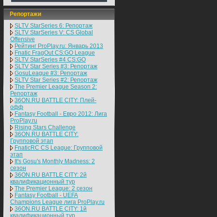
Репортажи
SLTV StarSeries 6: Репортаж
SLTV StarSeries V: CS Global
Offensive
Рейтинг ProPlay.ru: Январь 2013
Fnatic FragOut CS:GO League
SLTV StarSeries #4 CS:GO
SLTV Star Series #3: Репортаж
GosuLeague #3: Репортаж
SLTV Star Series #2: Репортаж
The Premier League Season 2:
Репортаж
36ON.RU BATTLE CITY: Плей-
офф
Fantasy Football - Евро 2012: Лига
ProPlay.ru
Rising Stars Challenge
36ON.RU BATTLE CITY:
Групповой этап
FnaticRC CS League: Групповой
этап
It's Gosu's Monthly Madness: 2
сезон
36ON.RU BATTLE CITY: 2й
квалификационный тур
The Premier League: 2 cезон
Fantasy Football - UEFA
Champions League лига ProPlay.ru
36ON.RU BATTLE CITY: 1й
квалификационный тур