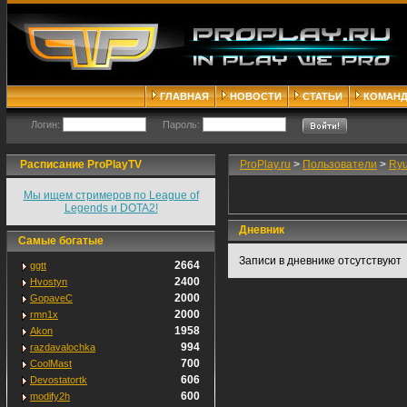
ГЛАВНАЯ
НОВОСТИ
СТАТЬИ
КОМАН
Логин:
Пароль:
Расписание ProPlayTV
ProPlay.ru
>
Пользователи
>
Ryu
Мы ищем стримеров по League of
Legends и DOTA2!
Дневник
Самые богатые
Записи в дневнике отсутствуют
2664
ggtt
2400
Hvostyn
2000
GopaveC
2000
rmn1x
1958
Akon
994
razdavalochka
700
CoolMast
606
Devostatortk
600
modify2h