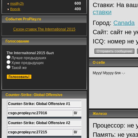
600
modify2h
Ставки:
На ваш
400
Boevik
ставки
События ProPlay.ru
Город:
Canada
Сезон ставок The International 2015
Сайт:
сайт не у
ICQ:
номер не 
Голосование
The Internaitonal 2015 был
Лучше предыдуших
О себе
Хуже предыдущих
Такой же
Мууу! Муууу бля -.-
Counter-Strike: Global Offensive
Counter-Strike: Global Offensive #1
csgo.proplay.ru:27016
0/
Железо
Counter-Strike: Global Offensive #2
Процессор:
не 
csgo.proplay.ru:27215
0/
Память:
не ука