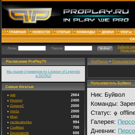
ГЛАВНАЯ
НОВОСТИ
СТАТЬИ
КОМАНДЫ
ДЕМКИ
VOD'ы
СА
Забыли па
Логин:
Пароль:
Регистра
Расписание ProPlayTV
ProPlay.ru
>
Пользовател
Мы ищем стримеров по League of Legends
и DOTA2!
Пользователь Буйвол
Самые богатые
Ник:
Буйвол
2664
ggtt
2400
Hvostyn
Команды:
Зарег
2000
GopaveC
2000
rmn1x
Статус:
offlin
1958
Akon
Галерея:
Персо
994
razdavalochka
700
CoolMast
Дневник:
Персо
606
Devostatortk