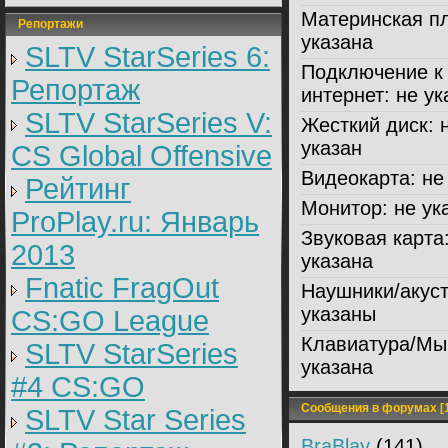
Материнская пл
Репортажи
указана
SLTV StarSeries 6:
Подключение к
Репортаж
интернет:
не ук
SLTV StarSeries V:
Жесткий диск:
н
указан
CS Global Offensive
Видеокарта:
не 
Рейтинг
Монитор:
не ук
ProPlay.ru: Январь
Звуковая карта
2013
указана
Fnatic FragOut
Наушники/акуст
указаны
CS:GO League
Клавиатура/Мы
SLTV StarSeries
указана
#4 CS:GO
Сообщения в форумах [1
SLTV Star Series
BraBlay
(141)