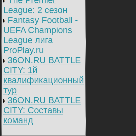
The Premier
League: 2 cезон
Fantasy Football -
UEFA Champions
League лига
ProPlay.ru
36ON.RU BATTLE
CITY: 1й
квалификационный
тур
36ON.RU BATTLE
CITY: Составы
команд