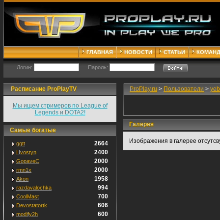
ГЛАВНАЯ
НОВОСТИ
СТАТЬИ
КОМАН
Логин:
Пароль:
Расписание ProPlayTV
ProPlay.ru
>
Пользователи
>
yeb
Мы ищем стримеров по League of
Legends и DOTA2!
Галерея
Самые богатые
Изображения в галерее отсутсв
2664
ggtt
2400
Hvostyn
2000
GopaveC
2000
rmn1x
1958
Akon
994
razdavalochka
700
CoolMast
606
Devostatortk
600
modify2h