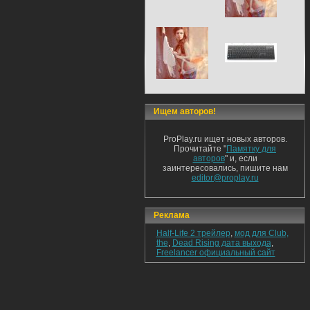
Ищем авторов!
ProPlay.ru ищет новых авторов.
Прочитайте "
Памятку для
авторов
" и, если
заинтересовались, пишите нам
editor@proplay.ru
Реклама
Half-Life 2 трейлер
,
мод для Club,
the
,
Dead Rising дата выхода
,
Freelancer официальный сайт