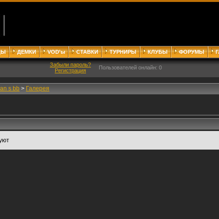
ДЫ
ДЕМКИ
VOD'ы
СТАВКИ
ТУРНИРЫ
КЛУБЫ
ФОРУМЫ
Забыли пароль?
Пользователей онлайн: 0
Регистрация
an s bb
>
Галерея
уют