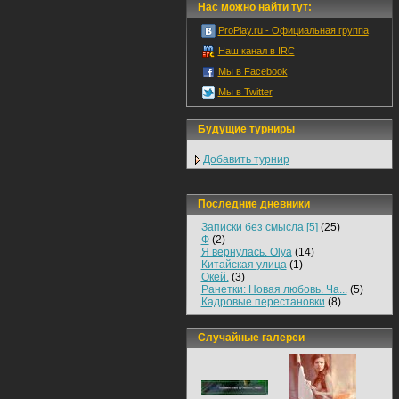
Нас можно найти тут:
ProPlay.ru - Официальная группа
Наш канал в IRC
Мы в Facebook
Мы в Twitter
Будущие турниры
Добавить турнир
Последние дневники
Записки без смысла [5]
(25)
Ф
(2)
Я вернулась. Olya
(14)
Китайская улица
(1)
Окей.
(3)
Ранетки: Новая любовь. Ча...
(5)
Кадровые перестановки
(8)
Случайные галереи