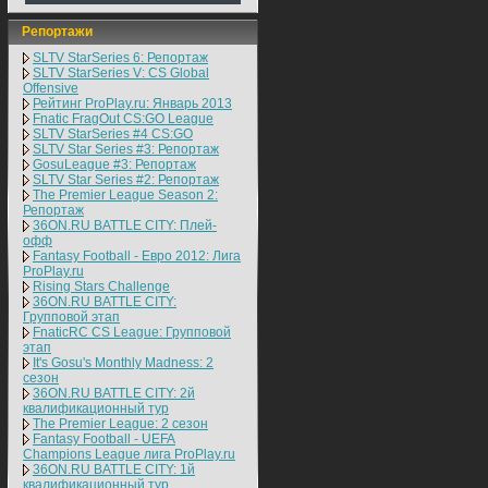
Репортажи
SLTV StarSeries 6: Репортаж
SLTV StarSeries V: CS Global
Offensive
Рейтинг ProPlay.ru: Январь 2013
Fnatic FragOut CS:GO League
SLTV StarSeries #4 CS:GO
SLTV Star Series #3: Репортаж
GosuLeague #3: Репортаж
SLTV Star Series #2: Репортаж
The Premier League Season 2:
Репортаж
36ON.RU BATTLE CITY: Плей-
офф
Fantasy Football - Евро 2012: Лига
ProPlay.ru
Rising Stars Challenge
36ON.RU BATTLE CITY:
Групповой этап
FnaticRC CS League: Групповой
этап
It's Gosu's Monthly Madness: 2
сезон
36ON.RU BATTLE CITY: 2й
квалификационный тур
The Premier League: 2 cезон
Fantasy Football - UEFA
Champions League лига ProPlay.ru
36ON.RU BATTLE CITY: 1й
квалификационный тур