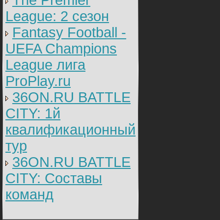
The Premier
League: 2 cезон
Fantasy Football -
UEFA Champions
League лига
ProPlay.ru
36ON.RU BATTLE
CITY: 1й
квалификационный
тур
36ON.RU BATTLE
CITY: Составы
команд