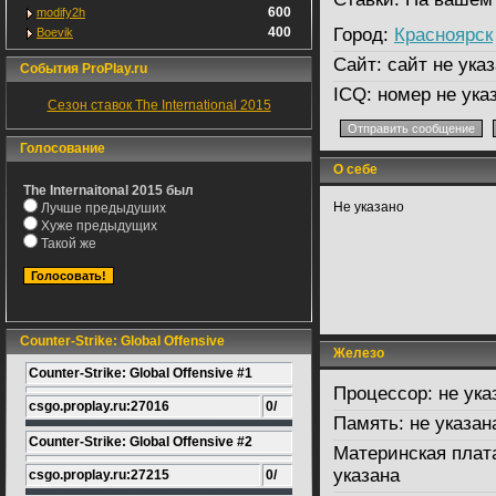
600
modify2h
400
Город:
Красноярск
Boevik
Сайт:
сайт не указ
События ProPlay.ru
ICQ:
номер не ука
Сезон ставок The International 2015
Голосование
О себе
The Internaitonal 2015 был
Не указано
Лучше предыдуших
Хуже предыдущих
Такой же
Counter-Strike: Global Offensive
Железо
Counter-Strike: Global Offensive #1
Процессор:
не ука
csgo.proplay.ru:27016
0/
Память:
не указан
Counter-Strike: Global Offensive #2
Материнская плат
указана
csgo.proplay.ru:27215
0/