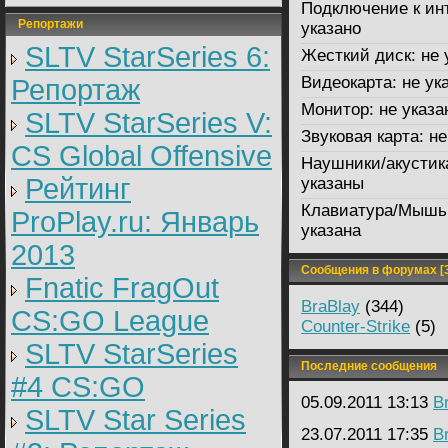
Подключение к ин
Репортажи
указано
SLTV StarSeries 6:
Жесткий диск:
не 
Видеокарта:
не ук
Репортаж
Монитор:
не указа
SLTV StarSeries V:
Звуковая карта:
не
CS Global Offensive
Наушники/акустик
Рейтинг
указаны
Клавиатура/Мышь
ProPlay.ru: Январь
указана
2013
Сообщения в форумах [3
Fnatic FragOut
BraBlay
(344)
CS:GO League
Counter-Strike
(5)
SLTV StarSeries
Последние сообщения
#4 CS:GO
05.09.2011 13:13
B
SLTV Star Series
23.07.2011 17:35
B