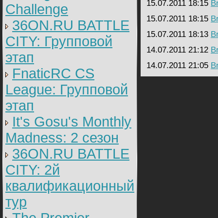
15.07.2011 18:15
B
Challenge
15.07.2011 18:15
B
36ON.RU BATTLE
15.07.2011 18:13
B
CITY: Групповой
14.07.2011 21:12
B
этап
14.07.2011 21:05
B
FnaticRC CS
League: Групповой
этап
It's Gosu's Monthly
Madness: 2 сезон
36ON.RU BATTLE
CITY: 2й
квалификационный
тур