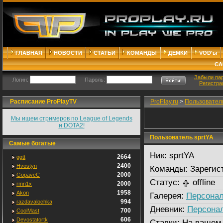
ГЛАВНАЯ
НОВОСТИ
СТАТЬИ
КОМАНДЫ
ДЕМКИ
VOD'ы
СА
Забыли па
Логин:
Пароль:
Регистра
Расписание ProPlayTV
ProPlay.ru
>
Пользовател
Мы ищем стримеров по League of Legends
и DOTA2!
Пользователь sprtYA
Самые богатые
Ник:
sprtYA
2664
ggtt
2400
Hvostyn
Команды:
Зарегис
2000
GopaveC
Статус:
offline
2000
rmn1x
1958
Akon
Галерея:
Персонал
994
razdavalochka
Дневник:
Персона
700
CoolMast
606
Devostatortk
Ставки:
На вашем