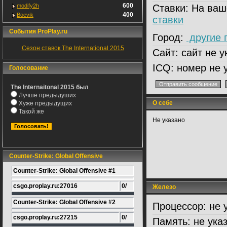
600
modify2h
Ставки:
На ваш
400
Boevik
ставки
События ProPlay.ru
Город:
другие 
Сезон ставок The International 2015
Сайт:
сайт не у
ICQ:
номер не 
Голосование
The Internaitonal 2015 был
Лучше предыдуших
О себе
Хуже предыдущих
Такой же
Не указано
Counter-Strike: Global Offensive
Counter-Strike: Global Offensive #1
csgo.proplay.ru:27016
0/
Железо
Counter-Strike: Global Offensive #2
Процессор:
не 
csgo.proplay.ru:27215
0/
Память:
не ука