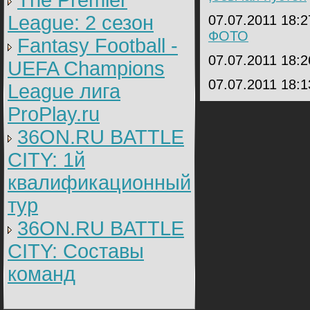
The Premier
League: 2 cезон
07.07.2011 18:
ФОТО
Fantasy Football -
07.07.2011 18:
UEFA Champions
07.07.2011 18:
League лига
ProPlay.ru
36ON.RU BATTLE
CITY: 1й
квалификационный
тур
36ON.RU BATTLE
CITY: Составы
команд