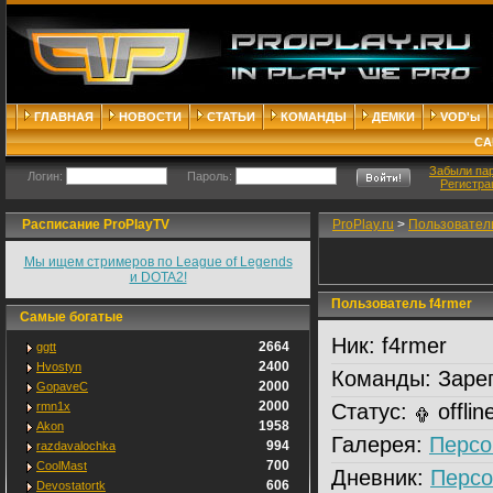
ГЛАВНАЯ
НОВОСТИ
СТАТЬИ
КОМАНДЫ
ДЕМКИ
VOD'ы
СА
Забыли па
Логин:
Пароль:
Регистра
Расписание ProPlayTV
ProPlay.ru
>
Пользовател
Мы ищем стримеров по League of Legends
и DOTA2!
Пользователь f4rmer
Самые богатые
Ник:
f4rmer
2664
ggtt
2400
Hvostyn
Команды:
Зарег
2000
GopaveC
2000
rmn1x
Статус:
offlin
1958
Akon
Галерея:
Персо
994
razdavalochka
700
CoolMast
Дневник:
Персо
606
Devostatortk