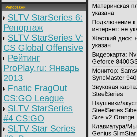
Материнская пл
Репортажи
указана
SLTV StarSeries 6:
Подключение к
Репортаж
интернет:
не ук
SLTV StarSeries V:
Жесткий диск:
н
указан
CS Global Offensive
Видеокарта:
Nvi
Рейтинг
Geforce 8400G
ProPlay.ru: Январь
Монитор:
Sams
2013
SyncMaster 94
Fnatic FragOut
Звуковая карта
SteelSeries
CS:GO League
Наушники/акуст
SLTV StarSeries
SteelSeries Siber
#4 CS:GO
Size v2 Orange
Клавиатура/Мы
SLTV Star Series
Genius SlimStar