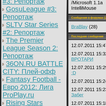
#3: Репортаж
/Microsoft 1.1a
GosuLeague #3:
IntelliMouse
Репортаж
Сообщения в форумах [2
SLTV Star Series
BraBlay
(28)
#2: Репортаж
Последние сообщения
The Premier
12.07.2011 15:
League Season 2:
12.07.2011 15:
Репортаж
ВРОТАРИ
36ON.RU BATTLE
12.07.2011 15:
CITY: Плей-офф
:D
Fantasy Football -
12.07.2011 15:
Евро 2012: Лига
12.07.2011 15:
ProPlay.ru
Забег
Rising Stars
12.07.2011 15: