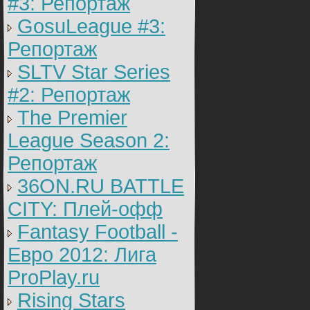
#3: Репортаж
GosuLeague #3:
Репортаж
SLTV Star Series
#2: Репортаж
The Premier
League Season 2:
Репортаж
36ON.RU BATTLE
CITY: Плей-офф
Fantasy Football -
Евро 2012: Лига
ProPlay.ru
Rising Stars