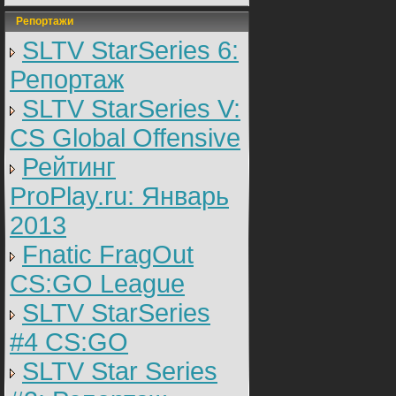
Репортажи
SLTV StarSeries 6:
Репортаж
SLTV StarSeries V:
CS Global Offensive
Рейтинг
ProPlay.ru: Январь
2013
Fnatic FragOut
CS:GO League
SLTV StarSeries
#4 CS:GO
SLTV Star Series