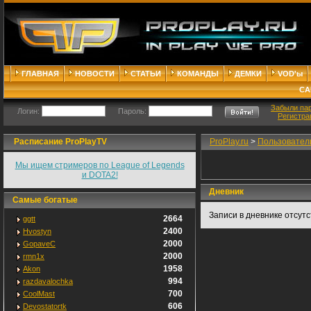
ГЛАВНАЯ
НОВОСТИ
СТАТЬИ
КОМАНДЫ
ДЕМКИ
VOD'ы
СА
Забыли па
Логин:
Пароль:
Регистра
Расписание ProPlayTV
ProPlay.ru
>
Пользовател
Мы ищем стримеров по League of Legends
и DOTA2!
Дневник
Самые богатые
Записи в дневнике отсут
2664
ggtt
2400
Hvostyn
2000
GopaveC
2000
rmn1x
1958
Akon
994
razdavalochka
700
CoolMast
606
Devostatortk