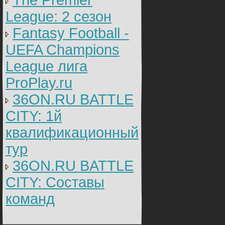
The Premier
League: 2 cезон
Fantasy Football -
UEFA Champions
League лига
ProPlay.ru
36ON.RU BATTLE
CITY: 1й
квалификационный
тур
36ON.RU BATTLE
CITY: Составы
команд