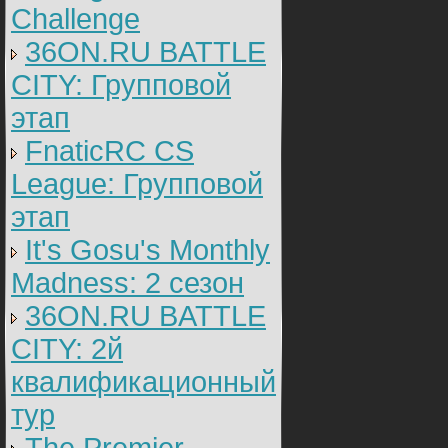
Challenge
36ON.RU BATTLE
CITY: Групповой
этап
FnaticRC CS
League: Групповой
этап
It's Gosu's Monthly
Madness: 2 сезон
36ON.RU BATTLE
CITY: 2й
квалификационный
тур