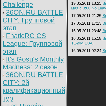
Challenge
19.05.2011 13:25
B
мая с 3:00 No Lea
36ON.RU BATTLE
17.05.2011 21:35
B
CITY: Групповой
17.05.2011 17:23
B
этап
16.05.2011 23:48
B
FnaticRC CS
16.05.2011 15:58
B
League: Групповой
TE@M EBA!
этап
16.05.2011 02:24
B
It's Gosu's Monthly
Madness: 2 сезон
36ON.RU BATTLE
CITY: 2й
квалификационный
тур