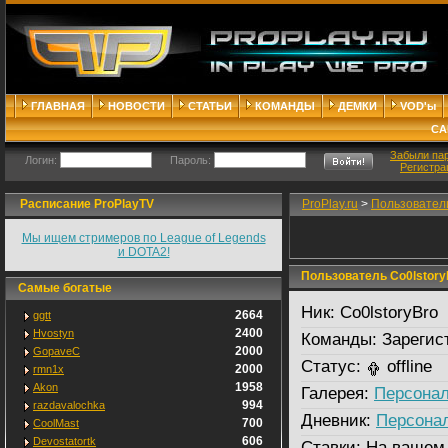
ГЛАВНАЯ
НОВОСТИ
СТАТЬИ
КОМАНДЫ
ДЕМКИ
VOD'ы
СА
Забыли па
Логин:
Пароль:
Регистра
Расписание ProPlayTV
ProPlay.ru
>
Пользовател
Мы ищем стримеров по League of Legends
и DOTA2!
Пользователь Co0lstory
Самые богатые
Ник:
Co0lstoryBro
2664
ggtt
2400
Hvostyn
Команды:
Зарегис
2000
GopaveC
Статус:
offline
2000
rmn1x
1958
Akon
Галерея:
Персонал
994
razdavalochka
Дневник:
Персона
700
CoolMast
606
Devostatortk
Ставки:
На вашем