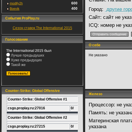
600
modify2h
400
Город:
другие гор
Boevik
Сайт:
сайт не указ
События ProPlay.ru
ICQ:
номер не ука
Сезон ставок The International 2015
Голосование
О себе
The Internaitonal 2015 был
Не указано
Лучше предыдуших
Хуже предыдущих
Такой же
Counter-Strike: Global Offensive
Железо
Counter-Strike: Global Offensive #1
Процессор:
не ука
csgo.proplay.ru:27016
0/
Память:
не указан
Counter-Strike: Global Offensive #2
Материнская плат
указана
csgo.proplay.ru:27215
0/