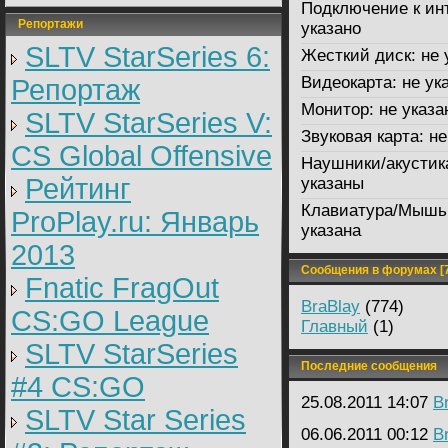
Подключение к ин
Репортажи
указано
SLTV StarSeries 6:
Жесткий диск:
не 
Видеокарта:
не ук
Репортаж
Монитор:
не указа
SLTV StarSeries V:
Звуковая карта:
не
CS Global Offensive
Наушники/акустик
Рейтинг
указаны
Клавиатура/Мышь
ProPlay.ru: Январь
указана
2013
Сообщения в форумах [7
Fnatic FragOut
BraBlay
(774)
CS:GO League
Главный
(1)
SLTV StarSeries
Последние сообщения
#4 CS:GO
25.08.2011 14:07
B
SLTV Star Series
06.06.2011 00:12
B