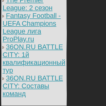
The Premier
League: 2 cезон
Fantasy Football -
UEFA Champions
League лига
ProPlay.ru
36ON.RU BATTLE
CITY: 1й
квалификационный
тур
36ON.RU BATTLE
CITY: Составы
команд