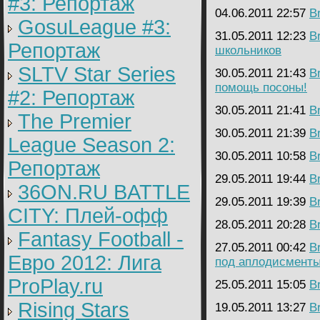
#3: Репортаж
04.06.2011 22:57
B
GosuLeague #3:
31.05.2011 12:23
B
Репортаж
школьников
SLTV Star Series
30.05.2011 21:43
B
помощь посоны!
#2: Репортаж
30.05.2011 21:41
B
The Premier
30.05.2011 21:39
B
League Season 2:
30.05.2011 10:58
B
Репортаж
29.05.2011 19:44
B
36ON.RU BATTLE
29.05.2011 19:39
B
CITY: Плей-офф
28.05.2011 20:28
B
Fantasy Football -
27.05.2011 00:42
B
Евро 2012: Лига
под аплодисменты
ProPlay.ru
25.05.2011 15:05
B
Rising Stars
19.05.2011 13:27
B