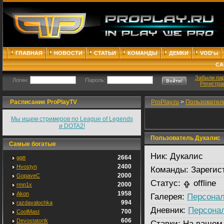
ГЛАВНАЯ
НОВОСТИ
СТАТЬИ
КОМАНДЫ
ДЕМКИ
VOD'ы
СА
Забыли па
Логин:
Пароль:
Регистра
Расписание ProPlayTV
ProPlay.ru
>
Пользовател
Мы ищем стримеров по League of Legends
и DOTA2!
Пользователь Дукалис
Самые богатые
Ник:
Дукалис
2664
ggtt
2400
Hvostyn
Команды:
Зарегис
2000
GopaveC
Статус:
offline
2000
rmn1x
1958
Akon
Галерея:
Персонал
994
razdavalochka
Дневник:
Персона
700
CoolMast
606
Devostatortk
Ставки:
На вашем