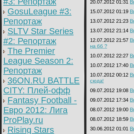
#3: Репортаж
20.07.2012 01:31
B
GosuLeague #3:
15.07.2012 01:19
B
Репортаж
13.07.2012 21:23
B
SLTV Star Series
13.07.2012 21:14
B
#2: Репортаж
12.07.2012 21:57
B
на бб ?
The Premier
10.07.2012 22:27
B
League Season 2:
10.07.2012 17:40
B
Репортаж
10.07.2012 00:12
B
36ON.RU BATTLE
сюда!
CITY: Плей-офф
09.07.2012 19:08
B
Fantasy Football -
09.07.2012 17:34
B
Евро 2012: Лига
08.07.2012 19:00
B
ProPlay.ru
08.07.2012 18:59
B
Rising Stars
30.06.2012 01:01
B