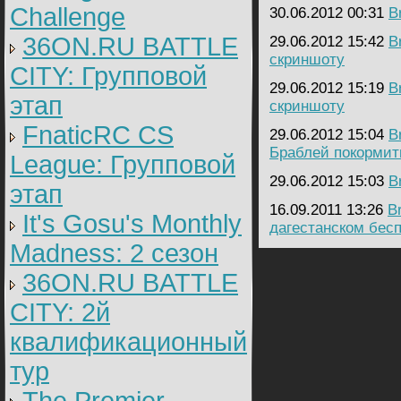
Challenge
30.06.2012 00:31
B
36ON.RU BATTLE
29.06.2012 15:42
B
скриншоту
CITY: Групповой
29.06.2012 15:19
B
этап
скриншоту
FnaticRC CS
29.06.2012 15:04
B
Браблей покормит
League: Групповой
29.06.2012 15:03
B
этап
16.09.2011 13:26
B
It's Gosu's Monthly
дагестанском бес
Madness: 2 сезон
36ON.RU BATTLE
CITY: 2й
квалификационный
тур