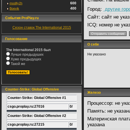
600
modify2h
400
Город:
другие гор
Boevik
Сайт:
сайт не указ
События ProPlay.ru
ICQ:
номер не ука
Сезон ставок The International 2015
Голосование
О себе
The Internaitonal 2015 был
Не указано
Лучше предыдуших
Хуже предыдущих
Такой же
Counter-Strike: Global Offensive
Железо
Counter-Strike: Global Offensive #1
Процессор:
не ука
csgo.proplay.ru:27016
0/
Память:
не указан
Counter-Strike: Global Offensive #2
Материнская плат
указана
csgo.proplay.ru:27215
0/