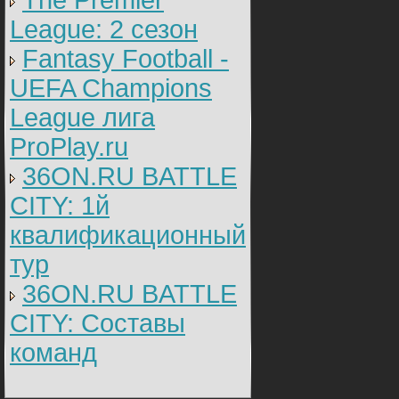
The Premier
League: 2 cезон
Fantasy Football -
UEFA Champions
League лига
ProPlay.ru
36ON.RU BATTLE
CITY: 1й
квалификационный
тур
36ON.RU BATTLE
CITY: Составы
команд