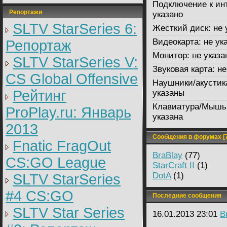
Подключение к ин
Репортажи
указано
SLTV StarSeries 6:
Жесткий диск:
не 
Видеокарта:
не ук
Репортаж
Монитор:
не указа
SLTV StarSeries V:
Звуковая карта:
не
CS Global Offensive
Наушники/акустик
Рейтинг
указаны
Клавиатура/Мышь
ProPlay.ru: Январь
указана
2013
Сообщения в форумах [7
Fnatic FragOut
BraBlay
(77)
CS:GO League
StarCraft II
(1)
DotA
(1)
SLTV StarSeries
#4 CS:GO
Последние сообщения
SLTV Star Series
16.01.2013 23:01
B