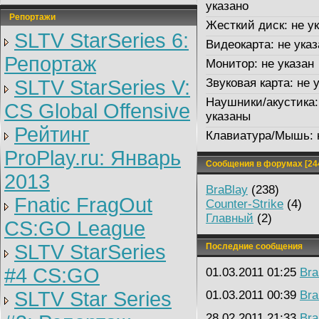
указано
Репортажи
Жесткий диск:
не ук
SLTV StarSeries 6:
Видеокарта:
не указ
Репортаж
Монитор:
не указан
SLTV StarSeries V:
Звуковая карта:
не у
Наушники/акустика:
CS Global Offensive
указаны
Рейтинг
Клавиатура/Мышь:
ProPlay.ru: Январь
Сообщения в форумах [24
2013
BraBlay
(238)
Fnatic FragOut
Counter-Strike
(4)
Главный
(2)
CS:GO League
SLTV StarSeries
Последние сообщения
#4 CS:GO
01.03.2011 01:25
Bra
SLTV Star Series
01.03.2011 00:39
Bra
28.02.2011 21:33
Bra