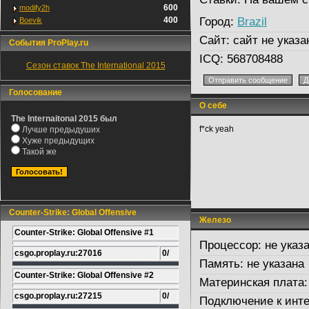
600
modify2h
400
Город:
Brazil
Boevik
Сайт:
сайт не указа
События ProPlay.ru
ICQ:
568708488
Сезон ставок The International 2015
Голосование
О себе
The Internaitonal 2015 был
f*ck yeah
Лучше предыдуших
Хуже предыдущих
Такой же
Counter-Strike: Global Offensive
Железо
Counter-Strike: Global Offensive #1
Процессор:
не указ
csgo.proplay.ru:27016
0/
Память:
не указана
Counter-Strike: Global Offensive #2
Материнская плата:
csgo.proplay.ru:27215
0/
Подключение к инте