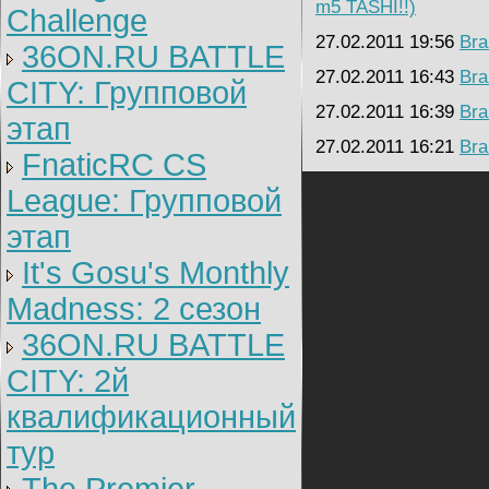
m5 TASHI!!)
Challenge
27.02.2011 19:56
Bra
36ON.RU BATTLE
27.02.2011 16:43
Bra
CITY: Групповой
27.02.2011 16:39
Bra
этап
27.02.2011 16:21
Bra
FnaticRC CS
League: Групповой
этап
It's Gosu's Monthly
Madness: 2 сезон
36ON.RU BATTLE
CITY: 2й
квалификационный
тур