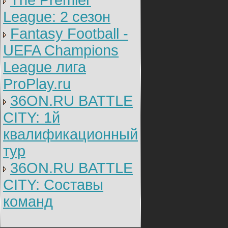
The Premier
League: 2 cезон
Fantasy Football -
UEFA Champions
League лига
ProPlay.ru
36ON.RU BATTLE
CITY: 1й
квалификационный
тур
36ON.RU BATTLE
CITY: Составы
команд