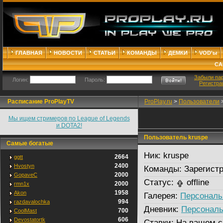
ГЛАВНАЯ
НОВОСТИ
СТАТЬИ
КОМАНДЫ
ДЕМКИ
VOD'ы
СА
Забыли па
Логин:
Пароль:
Регистра
Расписание ProPlayTV
ProPlay.ru
>
Пользователи
Мы ищем стримеров по League of Legends
и DOTA2!
Пользователь kruspe
Самые богатые
Ник:
kruspe
2664
ggtt
2400
Hvostyn
Команды:
Зарегистр
2000
GopaveC
Статус:
offline
2000
rmn1x
1958
Akon
Галерея:
Персональ
994
razdavalochka
Дневник:
Персональ
700
CoolMast
606
Devostatortk
Ставки:
На вашем с