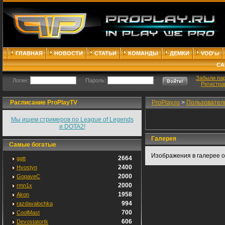
ГЛАВНАЯ
НОВОСТИ
СТАТЬИ
КОМАНДЫ
ДЕМКИ
VOD'ы
СА
Забыли па
Логин:
Пароль:
Регистра
Расписание ProPlayTV
ProPlay.ru
>
Пользовател
Мы ищем стримеров по League of Legends
и DOTA2!
Галерея
Самые богатые
Изображения в галерее о
2664
ggtt
2400
Hvostyn
2000
GopaveC
2000
rmn1x
1958
Akon
994
razdavalochka
700
CoolMast
606
Devostatortk