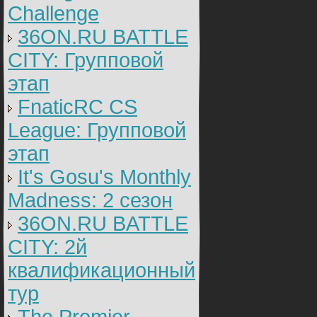
Challenge
36ON.RU BATTLE
CITY: Групповой
этап
FnaticRC CS
League: Групповой
этап
It's Gosu's Monthly
Madness: 2 сезон
36ON.RU BATTLE
CITY: 2й
квалификационный
тур