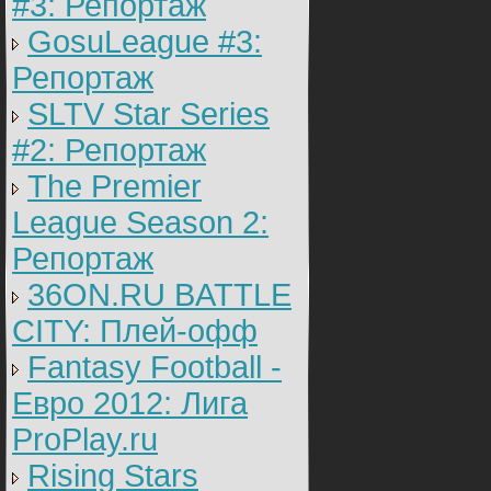
#3: Репортаж
GosuLeague #3:
Репортаж
SLTV Star Series
#2: Репортаж
The Premier
League Season 2:
Репортаж
36ON.RU BATTLE
CITY: Плей-офф
Fantasy Football -
Евро 2012: Лига
ProPlay.ru
Rising Stars