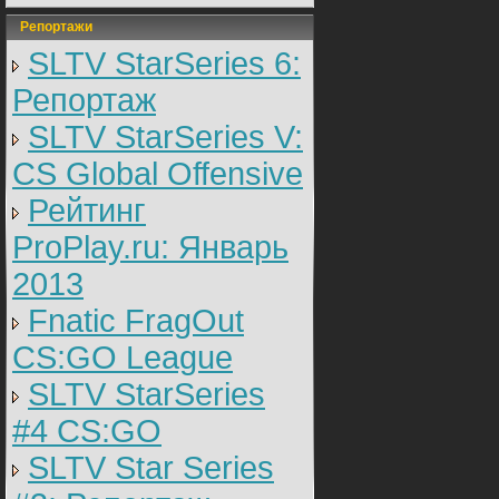
Репортажи
SLTV StarSeries 6:
Репортаж
SLTV StarSeries V:
CS Global Offensive
Рейтинг
ProPlay.ru: Январь
2013
Fnatic FragOut
CS:GO League
SLTV StarSeries
#4 CS:GO
SLTV Star Series