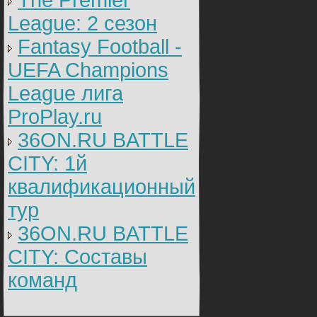
The Premier
League: 2 cезон
Fantasy Football -
UEFA Champions
League лига
ProPlay.ru
36ON.RU BATTLE
CITY: 1й
квалификационный
тур
36ON.RU BATTLE
CITY: Составы
команд