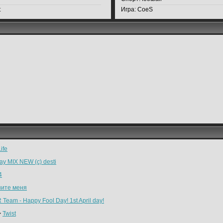
t
Игра:
CoeS
ife
ay MIX NEW (c) desti
4
ните меня
Team - Happy Fool Day! 1st April day!
>
Twist