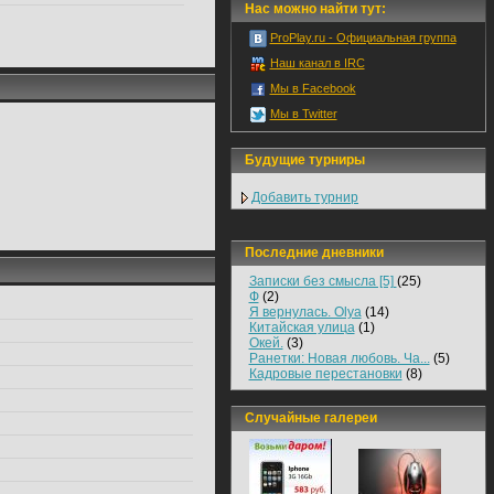
Нас можно найти тут:
ProPlay.ru - Официальная группа
Наш канал в IRC
Мы в Facebook
Мы в Twitter
Будущие турниры
Добавить турнир
Последние дневники
Записки без смысла [5]
(25)
Ф
(2)
Я вернулась. Olya
(14)
Китайская улица
(1)
Окей.
(3)
Ранетки: Новая любовь. Ча...
(5)
Кадровые перестановки
(8)
Случайные галереи