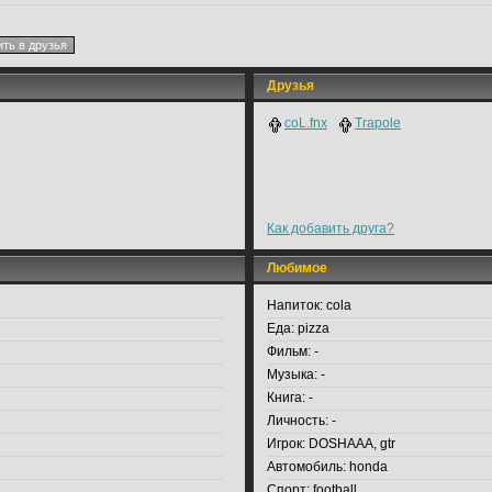
Друзья
coL.fnx
Trapole
Как добавить друга?
Любимое
Напиток:
cola
Еда:
pizza
Фильм:
-
Музыка:
-
Книга:
-
Личность:
-
Игрок:
DOSHAAA, gtr
Автомобиль:
honda
Спорт:
football