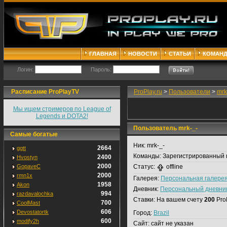
ГЛАВНАЯ
НОВОСТИ
СТАТЬИ
КОМАН
Логин:
Пароль:
Расписание ProPlayTV
ProPlay.ru
>
Пользователи
>
mrk
Мы ищем стримеров по League of
Legends и DOTA2!
Пользователь mrk-_-
Самые богатые
Ник:
mrk-_-
2664
ggtt
Команды:
Зарегистрированный 
2400
Hvostyn
2000
GopaveC
Статус:
offline
2000
rmn1x
Галерея:
Персональная галере
1958
Akon
Дневник:
Персональный дневни
994
razdavalochka
Ставки:
На вашем счету
200
Pro
700
CoolMast
606
Devostatortk
Город:
Brazil
600
modify2h
Сайт:
сайт не указан