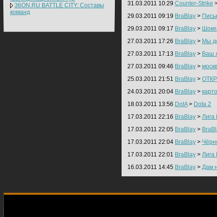
31.03.2011 10:29
Counter-Strike
36ON.RU BATTLE CITY: Составы
команд
29.03.2011 09:19
BraBlay
>
Письк
29.03.2011 09:17
BraBlay
>
Шоке
27.03.2011 17:26
BraBlay
>
Мы д
27.03.2011 17:13
BraBlay
>
Ваш 
27.03.2011 09:46
BraBlay
>
моск
25.03.2011 21:51
BraBlay
>
ОТК
24.03.2011 20:04
BraBlay
>
карт
18.03.2011 13:56
DotA
>
Dota 2
17.03.2011 22:16
BraBlay
>
Лига 
17.03.2011 22:05
BraBlay
>
BraB
17.03.2011 22:04
BraBlay
>
Чёрн
17.03.2011 22:01
BraBlay
>
Лига 
16.03.2011 14:45
BraBlay
>
Дам н