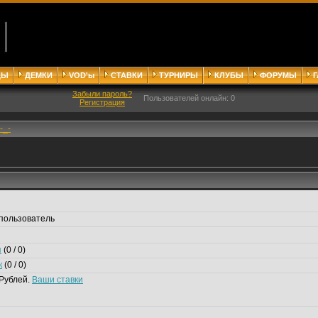
ДЫ
ДЕМКИ
VOD'ы
СТАВКИ
ТУРНИРЫ
КЛУБЫ
ФОРУМЫ
Забыли пароль?
Пользователей онлайн: 0
Регистрация
-_-
пользователь
я
(0 / 0)
к
(0 / 0)
Рублей.
Ваши ставки