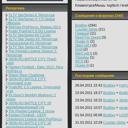
Клавиатура/Мышь:
logitech / krai
Репортажи
SLTV StarSeries 6: Репортаж
Сообщения в форумах [340]
SLTV StarSeries V: CS Global
Offensive
BraBlay
(294)
Рейтинг ProPlay.ru: Январь 2013
Counter-Strike
(21)
Fnatic FragOut CS:GO League
Главный
(11)
SLTV StarSeries #4 CS:GO
Need For Speed
(3)
SLTV Star Series #3: Репортаж
Quake IV
(2)
GosuLeague #3: Репортаж
StarCraft II
(2)
SLTV Star Series #2: Репортаж
DotA
(2)
The Premier League Season 2:
WarCraft III
(2)
Репортаж
Турниры
(1)
36ON.RU BATTLE CITY: Плей-
WCG
(1)
офф
Quake III
(1)
Fantasy Football - Евро 2012: Лига
ProPlay.ru
Rising Stars Challenge
Последние сообщения
36ON.RU BATTLE CITY:
Групповой этап
26.04.2011 22:43
BraBlay
>
Half-L
FnaticRC CS League: Групповой
этап
15.04.2011 18:27
BraBlay
>
BraBl
It's Gosu's Monthly Madness: 2
сезон
15.04.2011 16:22
BraBlay
>
3648
36ON.RU BATTLE CITY: 2й
квалификационный тур
15.04.2011 10:57
BraBlay
>
заов
The Premier League: 2 cезон
Fantasy Football - UEFA
01.04.2011 06:06
BraBlay
>
USSR 
Champions League лига ProPlay.ru
31.03.2011 10:29
Counter-Strike
36ON.RU BATTLE CITY: 1й
квалификационный тур