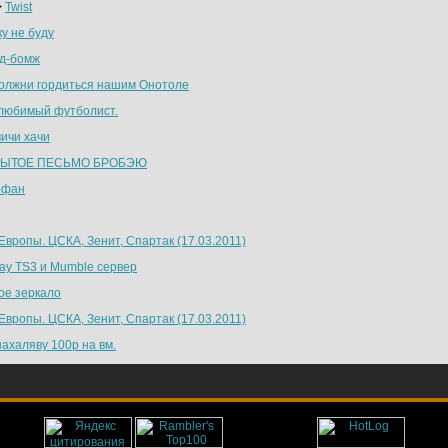
>
Twist
у не буду
д-бомж
олжни гордиться нашим Онотоле
любимый футболист.
вичи хачи
РЫТОЕ ПЕСЬМО БРОБЭЮ
офан
Европы. ЦСКА, Зенит, Спартак (17.03.2011)
lay TS3 и Mumble сервер
ое зеркало
Европы. ЦСКА, Зенит, Спартак (17.03.2011)
ахаляву 100р на вм.