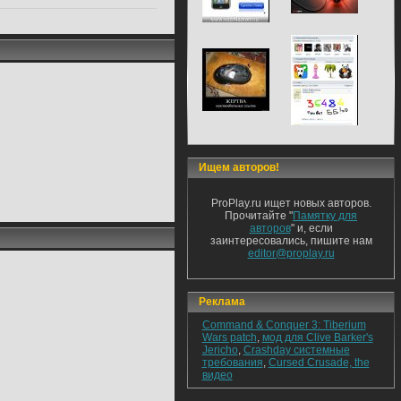
Ищем авторов!
ProPlay.ru ищет новых авторов.
Прочитайте "
Памятку для
авторов
" и, если
заинтересовались, пишите нам
editor@proplay.ru
Реклама
Command & Conquer 3: Tiberium
Wars patch
,
мод для Clive Barker's
Jericho
,
Crashday системные
требования
,
Cursed Crusade, the
видео