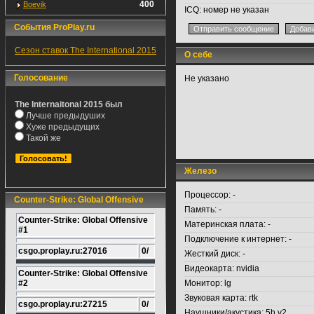
400
Boevik
ICQ:
номер не указан
События ProPlay.ru
Сезон ставок The International 2015
О себе
Голосование
Не указано
The Internaitonal 2015 был
Лучше предыдуших
Хуже предыдущих
Такой же
Железо
Процессор:
-
Counter-Strike: Global Offensive
Память:
-
Counter-Strike: Global Offensive
Материнская плата:
-
#1
Подключение к интернет:
-
csgo.proplay.ru:27016
0/
Жесткий диск:
-
Видеокарта:
nvidia
Counter-Strike: Global Offensive
#2
Монитор:
lg
Звуковая карта:
rtk
csgo.proplay.ru:27215
0/
Наушники/акустика:
5h v2