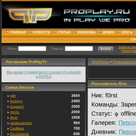
ГЛАВНАЯ
НОВОСТИ
СТАТЬИ
КОМАНДЫ
ДЕМКИ
VOD'ы
СА
Забыли па
Логин:
Пароль:
Регистра
Расписание ProPlayTV
ProPlay.ru
>
Пользовател
Мы ищем стримеров по League of Legends
и DOTA2!
Пользователь f0rst
Самые богатые
Ник:
f0rst
2664
ggtt
2400
Hvostyn
Команды:
Зарег
2000
GopaveC
2000
rmn1x
Статус:
offlin
1958
Akon
Галерея:
Персо
994
razdavalochka
700
CoolMast
Дневник:
Персо
606
Devostatortk