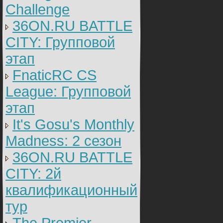
Challenge
36ON.RU BATTLE
CITY: Групповой
этап
FnaticRC CS
League: Групповой
этап
It's Gosu's Monthly
Madness: 2 сезон
36ON.RU BATTLE
CITY: 2й
квалификационный
тур