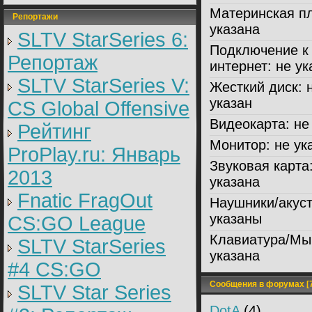
Материнская пл
Репортажи
указана
SLTV StarSeries 6:
Подключение к
Репортаж
интернет:
не ук
SLTV StarSeries V:
Жесткий диск:
н
указан
CS Global Offensive
Видеокарта:
не 
Рейтинг
Монитор:
не ук
ProPlay.ru: Январь
Звуковая карта
2013
указана
Fnatic FragOut
Наушники/акуст
указаны
CS:GO League
Клавиатура/Мы
SLTV StarSeries
указана
#4 CS:GO
Сообщения в форумах [7
SLTV Star Series
DotA
(4)