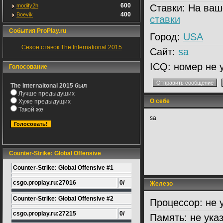
600
modify2h
Ставки:
На ваш
400
Boevik
ставки
События ProPlay.ru
Город:
USA
Сезон ставок The International 2015
Сайт:
sa
ICQ:
номер не 
Голосование
The Internaitonal 2015 был
Лучше предыдуших
О себе
Хуже предыдущих
Такой же
sa
Counter-Strike: Global Offensive
Counter-Strike: Global Offensive #1
csgo.proplay.ru:27016
0/
Железо
Counter-Strike: Global Offensive #2
Процессор:
не 
csgo.proplay.ru:27215
0/
Память:
не ука