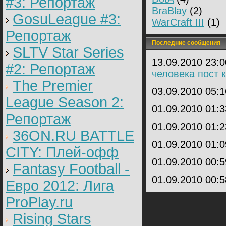
#3: Репортаж
BraBlay
(2)
GosuLeague #3:
WarCraft III
(1)
Репортаж
Последние сообщения
SLTV Star Series
13.09.2010 23:
#2: Репортаж
человека пост к
The Premier
03.09.2010 05:
League Season 2:
01.09.2010 01:
Репортаж
01.09.2010 01:
36ON.RU BATTLE
01.09.2010 01:
CITY: Плей-офф
01.09.2010 00:
Fantasy Football -
01.09.2010 00:
Евро 2012: Лига
ProPlay.ru
Rising Stars