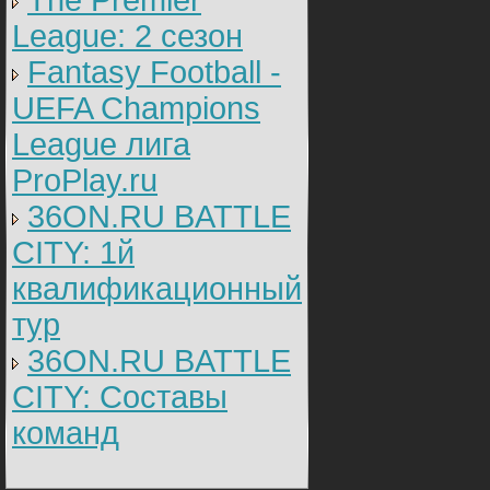
The Premier
League: 2 cезон
Fantasy Football -
UEFA Champions
League лига
ProPlay.ru
36ON.RU BATTLE
CITY: 1й
квалификационный
тур
36ON.RU BATTLE
CITY: Составы
команд