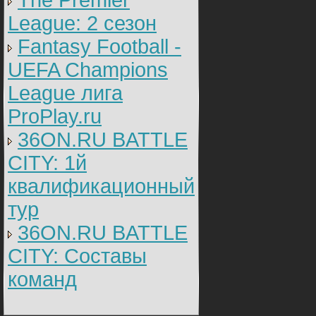
The Premier
League: 2 cезон
Fantasy Football -
UEFA Champions
League лига
ProPlay.ru
36ON.RU BATTLE
CITY: 1й
квалификационный
тур
36ON.RU BATTLE
CITY: Составы
команд