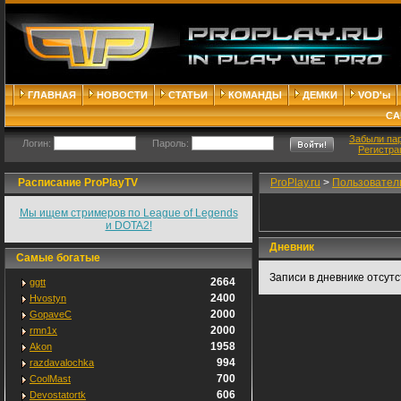
ГЛАВНАЯ
НОВОСТИ
СТАТЬИ
КОМАНДЫ
ДЕМКИ
VOD'ы
СА
Забыли па
Логин:
Пароль:
Регистра
Расписание ProPlayTV
ProPlay.ru
>
Пользовател
Мы ищем стримеров по League of Legends
и DOTA2!
Дневник
Самые богатые
Записи в дневнике отсут
2664
ggtt
2400
Hvostyn
2000
GopaveC
2000
rmn1x
1958
Akon
994
razdavalochka
700
CoolMast
606
Devostatortk