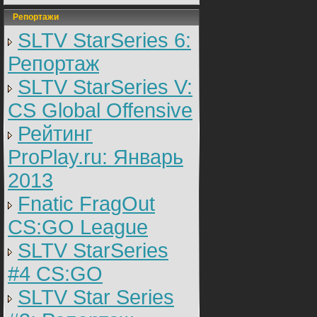
Репортажи
SLTV StarSeries 6:
Репортаж
SLTV StarSeries V:
CS Global Offensive
Рейтинг
ProPlay.ru: Январь
2013
Fnatic FragOut
CS:GO League
SLTV StarSeries
#4 CS:GO
SLTV Star Series