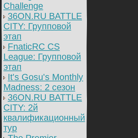
Challenge
36ON.RU BATTLE
CITY: Групповой
этап
FnaticRC CS
League: Групповой
этап
It's Gosu's Monthly
Madness: 2 сезон
36ON.RU BATTLE
CITY: 2й
квалификационный
тур