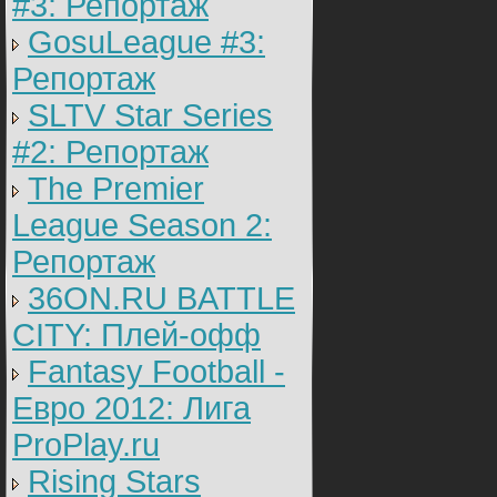
#3: Репортаж
GosuLeague #3:
Репортаж
SLTV Star Series
#2: Репортаж
The Premier
League Season 2:
Репортаж
36ON.RU BATTLE
CITY: Плей-офф
Fantasy Football -
Евро 2012: Лига
ProPlay.ru
Rising Stars