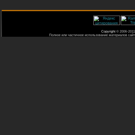
Copyright
© 2006-2011
Полное или частичное использование материалов сайт