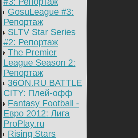
#3: Репортаж
GosuLeague #3:
Репортаж
SLTV Star Series
#2: Репортаж
The Premier
League Season 2:
Репортаж
36ON.RU BATTLE
CITY: Плей-офф
Fantasy Football -
Евро 2012: Лига
ProPlay.ru
Rising Stars