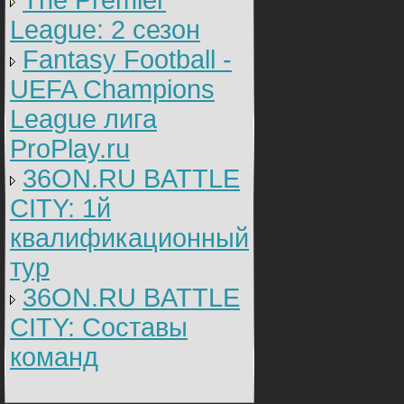
The Premier
League: 2 cезон
Fantasy Football -
UEFA Champions
League лига
ProPlay.ru
36ON.RU BATTLE
CITY: 1й
квалификационный
тур
36ON.RU BATTLE
CITY: Составы
команд