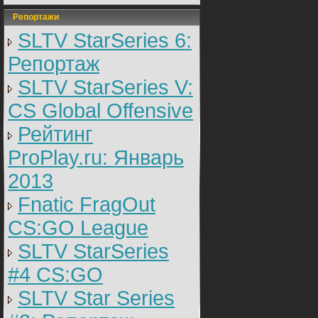
Репортажи
SLTV StarSeries 6:
Репортаж
SLTV StarSeries V:
CS Global Offensive
Рейтинг
ProPlay.ru: Январь
2013
Fnatic FragOut
CS:GO League
SLTV StarSeries
#4 CS:GO
SLTV Star Series