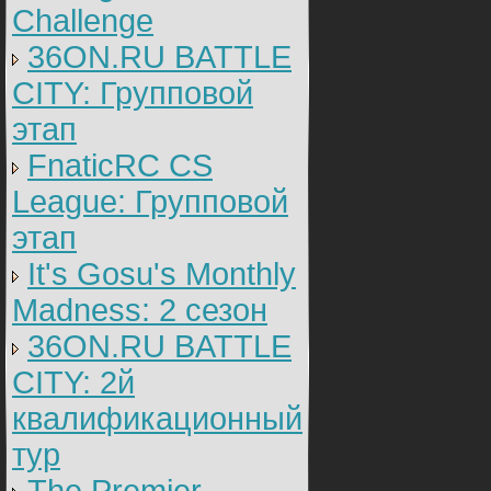
Challenge
36ON.RU BATTLE
CITY: Групповой
этап
FnaticRC CS
League: Групповой
этап
It's Gosu's Monthly
Madness: 2 сезон
36ON.RU BATTLE
CITY: 2й
квалификационный
тур