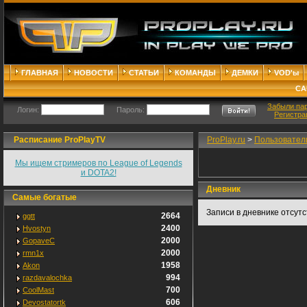
ГЛАВНАЯ
НОВОСТИ
СТАТЬИ
КОМАНДЫ
ДЕМКИ
VOD'ы
СА
Забыли па
Логин:
Пароль:
Регистра
Расписание ProPlayTV
ProPlay.ru
>
Пользовател
Мы ищем стримеров по League of Legends
и DOTA2!
Дневник
Самые богатые
Записи в дневнике отсут
2664
ggtt
2400
Hvostyn
2000
GopaveC
2000
rmn1x
1958
Akon
994
razdavalochka
700
CoolMast
606
Devostatortk