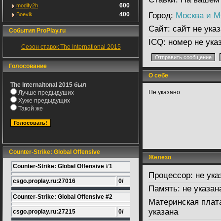
600
modify2h
400
Город:
Москва и 
Boevik
Сайт:
сайт не указ
События ProPlay.ru
ICQ:
номер не ука
Сезон ставок The International 2015
Голосование
О себе
The Internaitonal 2015 был
Не указано
Лучше предыдуших
Хуже предыдущих
Такой же
Counter-Strike: Global Offensive
Железо
Counter-Strike: Global Offensive #1
Процессор:
не ука
csgo.proplay.ru:27016
0/
Память:
не указан
Counter-Strike: Global Offensive #2
Материнская плат
указана
csgo.proplay.ru:27215
0/