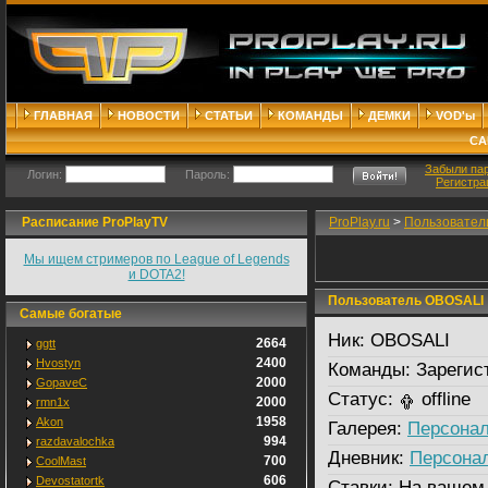
ГЛАВНАЯ
НОВОСТИ
СТАТЬИ
КОМАНДЫ
ДЕМКИ
VOD'ы
СА
Забыли па
Логин:
Пароль:
Регистра
Расписание ProPlayTV
ProPlay.ru
>
Пользовател
Мы ищем стримеров по League of Legends
и DOTA2!
Пользователь OBOSALI
Самые богатые
Ник:
OBOSALI
2664
ggtt
2400
Hvostyn
Команды:
Зарегис
2000
GopaveC
Статус:
offline
2000
rmn1x
1958
Akon
Галерея:
Персонал
994
razdavalochka
Дневник:
Персона
700
CoolMast
606
Devostatortk
Ставки:
На вашем