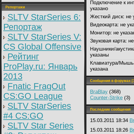
Подключение к ин
Репортажи
указано
SLTV StarSeries 6:
Жесткий диск:
не 
Видеокарта:
не ук
Репортаж
Монитор:
не указа
SLTV StarSeries V:
Звуковая карта:
не
CS Global Offensive
Наушники/акустик
Рейтинг
указаны
Клавиатура/Мышь
ProPlay.ru: Январь
указана
2013
Сообщения в форумах [3
Fnatic FragOut
BraBlay
(368)
CS:GO League
Counter-Strike
(3)
SLTV StarSeries
Последние сообщения
#4 CS:GO
15.03.2011 18:34
B
SLTV Star Series
15.03.2011 18:26
B