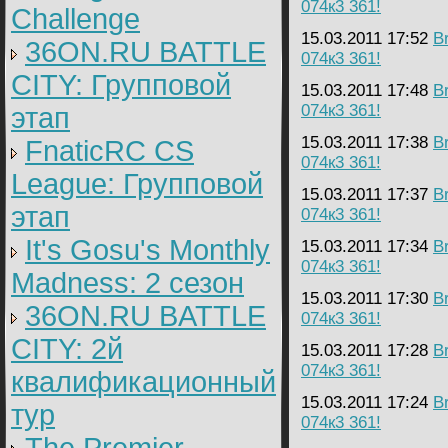
074к3 361!
Challenge
15.03.2011 17:52
B
36ON.RU BATTLE
074к3 361!
CITY: Групповой
15.03.2011 17:48
B
074к3 361!
этап
15.03.2011 17:38
B
FnaticRC CS
074к3 361!
League: Групповой
15.03.2011 17:37
B
этап
074к3 361!
It's Gosu's Monthly
15.03.2011 17:34
B
074к3 361!
Madness: 2 сезон
15.03.2011 17:30
B
36ON.RU BATTLE
074к3 361!
CITY: 2й
15.03.2011 17:28
B
074к3 361!
квалификационный
15.03.2011 17:24
B
тур
074к3 361!