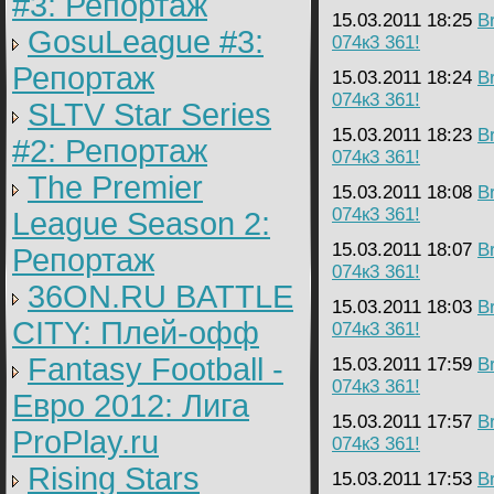
#3: Репортаж
15.03.2011 18:25
B
GosuLeague #3:
074к3 361!
Репортаж
15.03.2011 18:24
B
074к3 361!
SLTV Star Series
15.03.2011 18:23
B
#2: Репортаж
074к3 361!
The Premier
15.03.2011 18:08
B
074к3 361!
League Season 2:
15.03.2011 18:07
B
Репортаж
074к3 361!
36ON.RU BATTLE
15.03.2011 18:03
B
CITY: Плей-офф
074к3 361!
Fantasy Football -
15.03.2011 17:59
B
074к3 361!
Евро 2012: Лига
15.03.2011 17:57
B
ProPlay.ru
074к3 361!
Rising Stars
15.03.2011 17:53
B