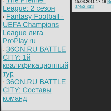
The Premier
15.03.2011 17:18
B
League: 2 cезон
074к3 361!
Fantasy Football -
UEFA Champions
League лига
ProPlay.ru
36ON.RU BATTLE
CITY: 1й
квалификационный
тур
36ON.RU BATTLE
CITY: Составы
команд