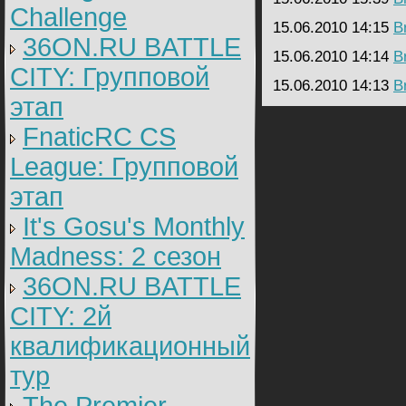
Challenge
15.06.2010 14:15
B
36ON.RU BATTLE
15.06.2010 14:14
B
CITY: Групповой
15.06.2010 14:13
B
этап
FnaticRC CS
League: Групповой
этап
It's Gosu's Monthly
Madness: 2 сезон
36ON.RU BATTLE
CITY: 2й
квалификационный
тур