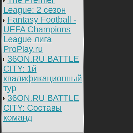
The Premier
League: 2 cезон
Fantasy Football -
UEFA Champions
League лига
ProPlay.ru
36ON.RU BATTLE
CITY: 1й
квалификационный
тур
36ON.RU BATTLE
CITY: Составы
команд