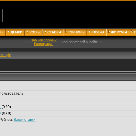
ДЫ
ДЕМКИ
VOD'ы
СТАВКИ
ТУРНИРЫ
КЛУБЫ
ФОРУМЫ
Забыли пароль?
Пользователей онлайн: 0
Регистрация
im style
пользователь
я
(0 / 0)
к
(0 / 0)
Рублей.
Ваши ставки