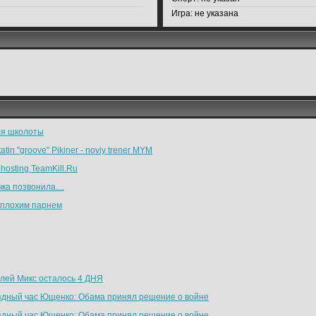
Игра:
не указана
ля школоты
atin "groove" Pikiner - noviy trener MYM
hosting TeamKill.Ru
ка позвонила....
 плохим парнем
лей Микс осталось 4 ДНЯ
здный час Ющенко: Обама принял решение о войне
здный час Ющенко: Обама принял решение о войне