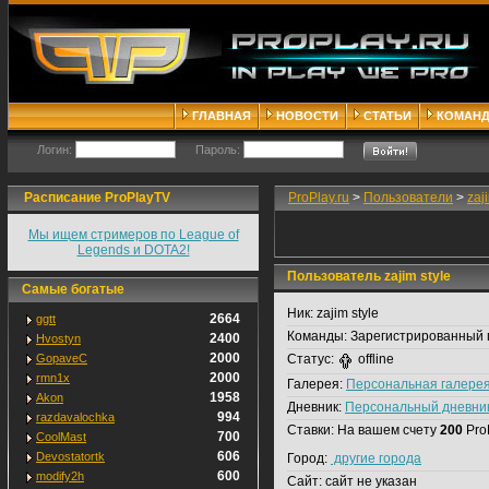
ГЛАВНАЯ
НОВОСТИ
СТАТЬИ
КОМАН
Логин:
Пароль:
Расписание ProPlayTV
ProPlay.ru
>
Пользователи
>
zaj
Мы ищем стримеров по League of
Legends и DOTA2!
Пользователь zajim style
Самые богатые
Ник:
zajim style
2664
ggtt
Команды:
Зарегистрированный 
2400
Hvostyn
2000
GopaveC
Статус:
offline
2000
rmn1x
Галерея:
Персональная галере
1958
Akon
Дневник:
Персональный дневни
994
razdavalochka
Ставки:
На вашем счету
200
Pro
700
CoolMast
606
Devostatortk
Город:
другие города
600
modify2h
Сайт:
сайт не указан