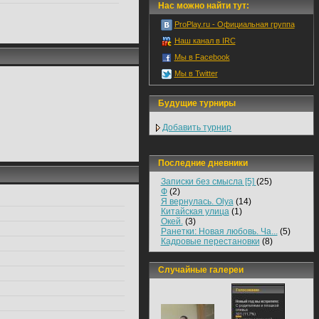
Нас можно найти тут:
ProPlay.ru - Официальная группа
Наш канал в IRC
Мы в Facebook
Мы в Twitter
Будущие турниры
Добавить турнир
Последние дневники
Записки без смысла [5]
(25)
Ф
(2)
Я вернулась. Olya
(14)
Китайская улица
(1)
Окей.
(3)
Ранетки: Новая любовь. Ча...
(5)
Кадровые перестановки
(8)
Случайные галереи