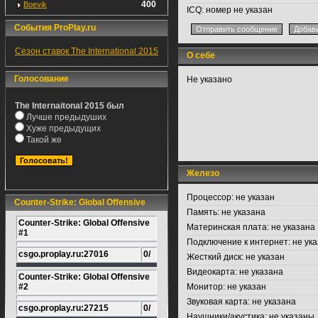
400
Boevik
ICQ:
номер не указан
События ProPlay.ru
Сезон ставок The International 2015
О себе
Голосование
Не указано
The Internaitonal 2015 был
Лучше предыдуших
Хуже предыдущих
Такой же
Железо
Процессор:
не указан
Counter-Strike: Global Offensive
Память:
не указана
Counter-Strike: Global Offensive
Материнская плата:
не указана
#1
Подключение к интернет:
не ука
csgo.proplay.ru:27016
0/
Жесткий диск:
не указан
Видеокарта:
не указана
Counter-Strike: Global Offensive
#2
Монитор:
не указан
Звуковая карта:
не указана
csgo.proplay.ru:27215
0/
Наушники/акустика:
не указаны