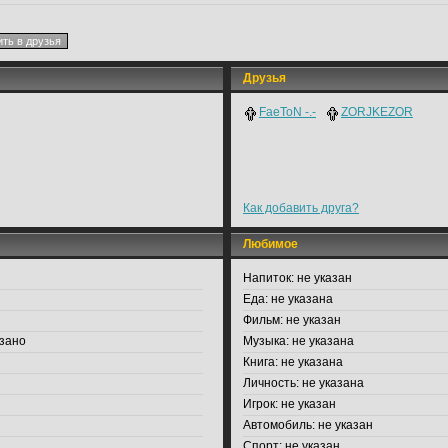
Друзья
FaeToN -.-
ZORJKEZOR
Как добавить друга?
Любимое
Напиток:
не указан
Еда:
не указана
Фильм:
не указан
зано
Музыка:
не указана
Книга:
не указана
Личность:
не указана
Игрок:
не указан
Автомобиль:
не указан
Спорт:
не указан