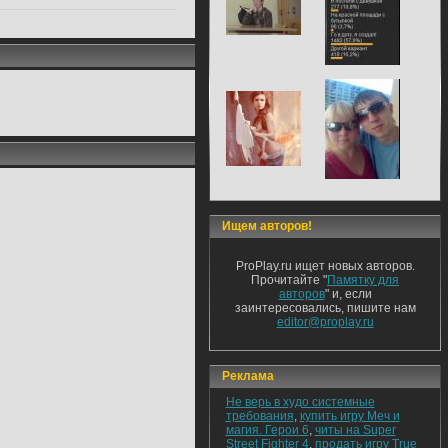
Ищем авторов!
ProPlay.ru ищет новых авторов.
Прочитайте "
Памятку для
авторов
" и, если
заинтересовались, пишите нам
editor@proplay.ru
Реклама
Не верь в худо системные
требования
,
купить игру Меч и
магия. Герои 6
,
читы на Super
Street Fighter 4
,
продать игру True