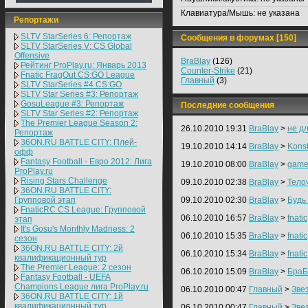
Клавиатура/Мышь:
не указана
Репортажи
SLTV StarSeries 6: Репортаж
Сообщения в форумах [150]
SLTV StarSeries V: CS Global
Offensive
BraBlay
(126)
Рейтинг ProPlay.ru: Январь 2013
Counter-Strike
(21)
Fnatic FragOut CS:GO League
Главный
(3)
SLTV StarSeries #4 CS:GO
SLTV Star Series #3: Репортаж
GosuLeague #3: Репортаж
Последние сообщения
SLTV Star Series #2: Репортаж
The Premier League Season 2:
26.10.2010 19:31
BraBlay
>
не д
Репортаж
36ON.RU BATTLE CITY: Плей-
19.10.2010 14:14
BraBlay
>
Konst
офф
Fantasy Football - Евро 2012: Лига
19.10.2010 08:00
BraBlay
>
game
ProPlay.ru
Rising Stars Challenge
09.10.2010 02:38
BraBlay
>
Телоч
36ON.RU BATTLE CITY:
Групповой этап
09.10.2010 02:30
BraBlay
>
Будь
FnaticRC CS League: Групповой
06.10.2010 16:57
BraBlay
>
fnatic
этап
It's Gosu's Monthly Madness: 2
06.10.2010 15:35
BraBlay
>
fnatic
сезон
36ON.RU BATTLE CITY: 2й
06.10.2010 15:34
BraBlay
>
fnatic
квалификационный тур
The Premier League: 2 cезон
06.10.2010 15:09
BraBlay
>
БраБ
Fantasy Football - UEFA
Champions League лига ProPlay.ru
06.10.2010 00:47
Главный
>
Зве
36ON.RU BATTLE CITY: 1й
квалификационный тур
06.10.2010 00:47
Главный
>
Зве