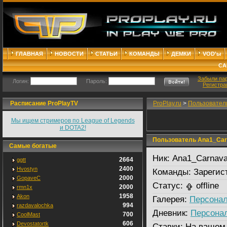
ГЛАВНАЯ
НОВОСТИ
СТАТЬИ
КОМАНДЫ
ДЕМКИ
VOD'ы
СА
Забыли па
Логин:
Пароль:
Регистра
Расписание ProPlayTV
ProPlay.ru
>
Пользовател
Мы ищем стримеров по League of Legends
и DOTA2!
Пользователь Ana1_Car
Самые богатые
Ник:
Ana1_Carnava
2664
ggtt
2400
Hvostyn
Команды:
Зарегис
2000
GopaveC
Статус:
offline
2000
rmn1x
1958
Akon
Галерея:
Персонал
994
razdavalochka
Дневник:
Персона
700
CoolMast
606
Devostatortk
Ставки:
На вашем