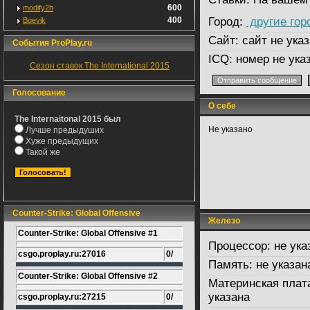
600
modify2h
400
Город:
другие гор
Boevik
Сайт:
сайт не указ
События ProPlay.ru
ICQ:
номер не ука
Сезон ставок The International 2015
Голосование
О себе
The Internaitonal 2015 был
Не указано
Лучше предыдуших
Хуже предыдущих
Такой же
Counter-Strike: Global Offensive
Железо
Counter-Strike: Global Offensive #1
Процессор:
не ука
csgo.proplay.ru:27016
0/
Память:
не указан
Counter-Strike: Global Offensive #2
Материнская плат
указана
csgo.proplay.ru:27215
0/