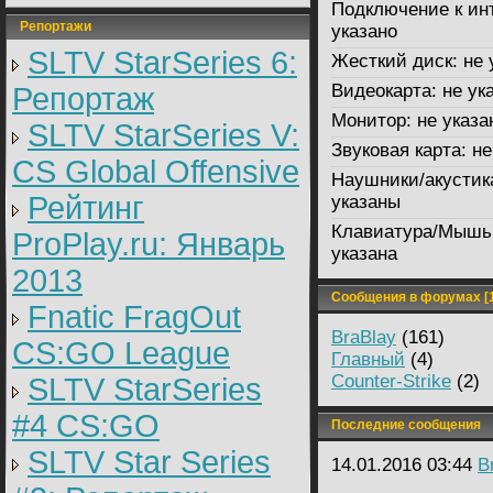
Подключение к ин
Репортажи
указано
SLTV StarSeries 6:
Жесткий диск:
не 
Видеокарта:
не ук
Репортаж
Монитор:
не указа
SLTV StarSeries V:
Звуковая карта:
не
CS Global Offensive
Наушники/акустик
Рейтинг
указаны
Клавиатура/Мышь
ProPlay.ru: Январь
указана
2013
Сообщения в форумах [1
Fnatic FragOut
BraBlay
(161)
CS:GO League
Главный
(4)
Counter-Strike
(2)
SLTV StarSeries
#4 CS:GO
Последние сообщения
SLTV Star Series
14.01.2016 03:44
B