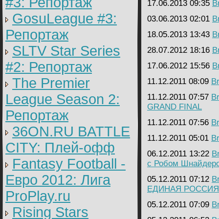
#3: Репортаж
17.06.2013 09:35
B
GosuLeague #3:
03.06.2013 02:01
B
Репортаж
18.05.2013 13:43
B
SLTV Star Series
28.07.2012 18:16
B
#2: Репортаж
17.06.2012 15:56
B
The Premier
11.12.2011 08:09
B
League Season 2:
11.12.2011 07:57
B
GRAND FINAL
Репортаж
11.12.2011 07:56
B
36ON.RU BATTLE
11.12.2011 05:01
B
CITY: Плей-офф
06.12.2011 13:22
B
Fantasy Football -
с Робом Шнайдеро
Евро 2012: Лига
05.12.2011 07:12
B
ЕДИНАЯ РОССИЯ
ProPlay.ru
05.12.2011 07:09
B
Rising Stars