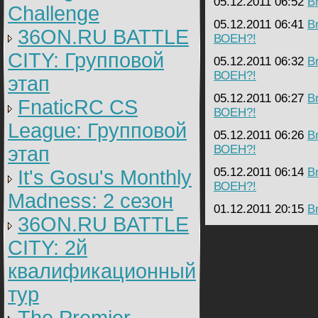
05.12.2011 06:52
B
Challenge
05.12.2011 06:41
B
36ON.RU BATTLE
ВОЕН?!
CITY: Групповой
05.12.2011 06:32
B
ВОЕН?!
этап
05.12.2011 06:27
B
FnaticRC CS
ВОЕН?!
League: Групповой
05.12.2011 06:26
B
этап
ВОЕН?!
05.12.2011 06:14
B
It's Gosu's Monthly
ВОЕН?!
Madness: 2 сезон
01.12.2011 20:15
B
36ON.RU BATTLE
CITY: 2й
квалификационный
тур