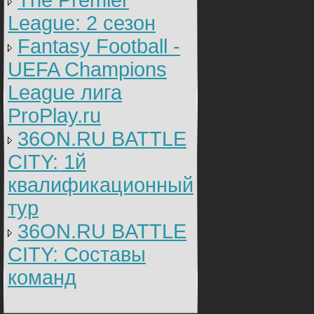
The Premier
League: 2 cезон
Fantasy Football -
UEFA Champions
League лига
ProPlay.ru
36ON.RU BATTLE
CITY: 1й
квалификационный
тур
36ON.RU BATTLE
CITY: Составы
команд