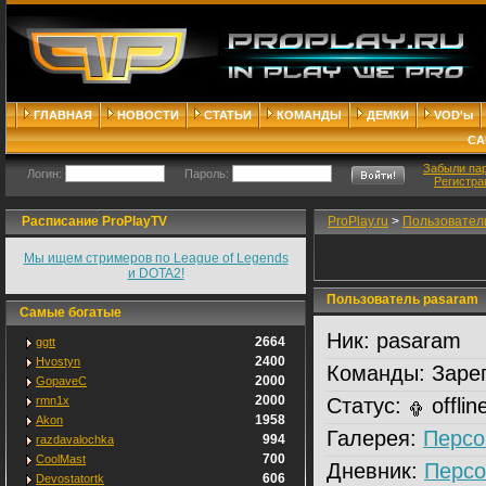
ГЛАВНАЯ
НОВОСТИ
СТАТЬИ
КОМАНДЫ
ДЕМКИ
VOD'ы
СА
Забыли па
Логин:
Пароль:
Регистра
Расписание ProPlayTV
ProPlay.ru
>
Пользовател
Мы ищем стримеров по League of Legends
и DOTA2!
Пользователь pasaram
Самые богатые
Ник:
pasaram
2664
ggtt
2400
Hvostyn
Команды:
Зарег
2000
GopaveC
2000
rmn1x
Статус:
offlin
1958
Akon
Галерея:
Персо
994
razdavalochka
700
CoolMast
Дневник:
Персо
606
Devostatortk