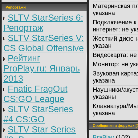
Материнская пл
Репортажи
указана
SLTV StarSeries 6:
Подключение к
Репортаж
интернет:
не ук
SLTV StarSeries V:
Жесткий диск:
н
указан
CS Global Offensive
Видеокарта:
не 
Рейтинг
Монитор:
не ук
ProPlay.ru: Январь
Звуковая карта
2013
указана
Fnatic FragOut
Наушники/акуст
указаны
CS:GO League
Клавиатура/Мы
SLTV StarSeries
указана
#4 CS:GO
Сообщения в форумах [1
SLTV Star Series
BraBlay
(102)