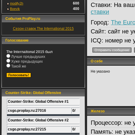
600
modify2h
Ставки:
На ваш
400
Boevik
ставки
События ProPlay.ru
Город:
The Eur
Сезон ставок The International 2015
Сайт:
сайт не у
ICQ:
номер не 
Голосование
The Internaitonal 2015 был
Лучше предыдуших
О себе
Хуже предыдущих
Такой же
Не указано
Counter-Strike: Global Offensive
Counter-Strike: Global Offensive #1
csgo.proplay.ru:27016
0/
Железо
Counter-Strike: Global Offensive #2
Процессор:
не 
csgo.proplay.ru:27215
0/
Память:
не ука