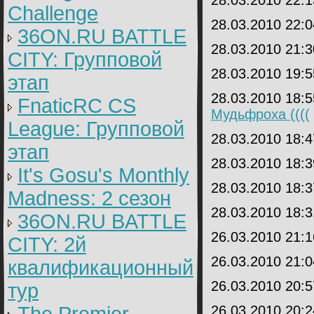
28.03.2010 22:
Challenge
28.03.2010 22:
36ON.RU BATTLE
28.03.2010 21:
CITY: Групповой
28.03.2010 19:
этап
28.03.2010 18:
FnaticRC CS
Мудьфроха ((((
League: Групповой
28.03.2010 18:
этап
28.03.2010 18:
It's Gosu's Monthly
28.03.2010 18:
Madness: 2 сезон
28.03.2010 18:
36ON.RU BATTLE
26.03.2010 21:
CITY: 2й
26.03.2010 21:
квалификационный
26.03.2010 20:
тур
26.03.2010 20: