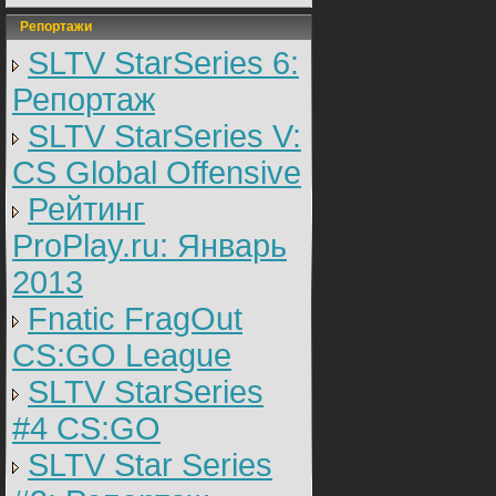
Репортажи
SLTV StarSeries 6:
Репортаж
SLTV StarSeries V:
CS Global Offensive
Рейтинг
ProPlay.ru: Январь
2013
Fnatic FragOut
CS:GO League
SLTV StarSeries
#4 CS:GO
SLTV Star Series