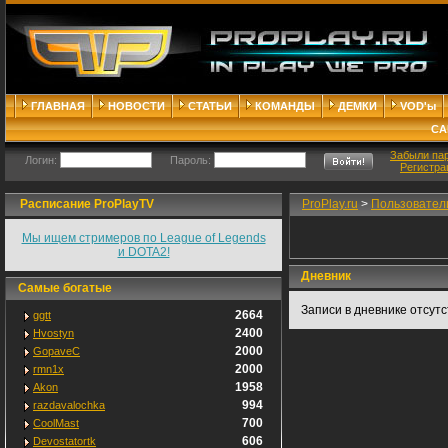
ГЛАВНАЯ
НОВОСТИ
СТАТЬИ
КОМАНДЫ
ДЕМКИ
VOD'ы
СА
Забыли па
Логин:
Пароль:
Регистра
Расписание ProPlayTV
ProPlay.ru
>
Пользовател
Мы ищем стримеров по League of Legends
и DOTA2!
Дневник
Самые богатые
Записи в дневнике отсут
2664
ggtt
2400
Hvostyn
2000
GopaveC
2000
rmn1x
1958
Akon
994
razdavalochka
700
CoolMast
606
Devostatortk