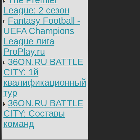
The Premier
League: 2 cезон
Fantasy Football -
UEFA Champions
League лига
ProPlay.ru
36ON.RU BATTLE
CITY: 1й
квалификационный
тур
36ON.RU BATTLE
CITY: Составы
команд