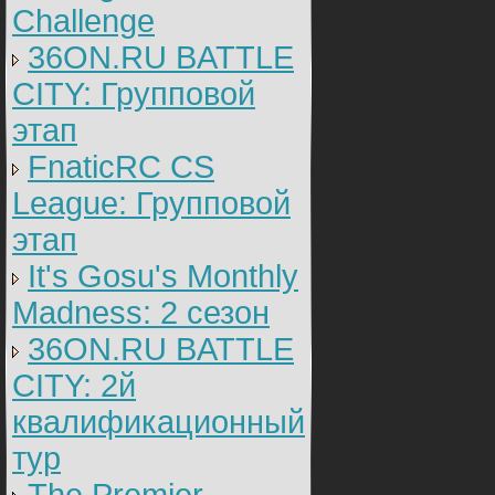
Challenge
36ON.RU BATTLE
CITY: Групповой
этап
FnaticRC CS
League: Групповой
этап
It's Gosu's Monthly
Madness: 2 сезон
36ON.RU BATTLE
CITY: 2й
квалификационный
тур