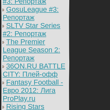
#3: Репортаж
GosuLeague #3:
Репортаж
SLTV Star Series
#2: Репортаж
The Premier
League Season 2:
Репортаж
36ON.RU BATTLE
CITY: Плей-офф
Fantasy Football -
Евро 2012: Лига
ProPlay.ru
Rising Stars