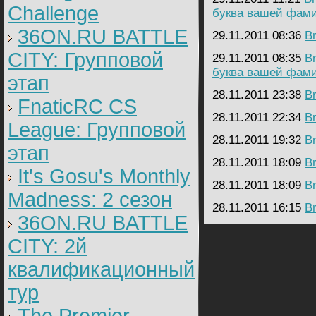
Challenge
буква вашей фам
36ON.RU BATTLE
29.11.2011 08:36
B
CITY: Групповой
29.11.2011 08:35
B
буква вашей фам
этап
28.11.2011 23:38
B
FnaticRC CS
28.11.2011 22:34
B
League: Групповой
28.11.2011 19:32
B
этап
28.11.2011 18:09
B
It's Gosu's Monthly
28.11.2011 18:09
B
Madness: 2 сезон
28.11.2011 16:15
B
36ON.RU BATTLE
CITY: 2й
квалификационный
тур