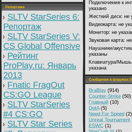
Подключение к ин
Репортажи
указано
SLTV StarSeries 6:
Жесткий диск:
не 
Видеокарта:
не ук
Репортаж
Монитор:
не указа
SLTV StarSeries V:
Звуковая карта:
не
CS Global Offensive
Наушники/акустик
Рейтинг
указаны
Клавиатура/Мышь
ProPlay.ru: Январь
указана
2013
Сообщения в форумах [9
Fnatic FragOut
BraBlay
(914)
CS:GO League
Counter-Strike
(50)
Главный
(10)
SLTV StarSeries
DotA
(5)
#4 CS:GO
Need For Speed
(2)
Unreal Tournament
SLTV Star Series
ESWC
(1)
WarCraft III
(1)