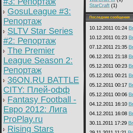
#3: Репортаж
StarCraft
(1)
GosuLeague #3:
Последние сообщения
Репортаж
10.12.2011 01:24
B
SLTV Star Series
10.12.2011 01:23
B
#2: Репортаж
07.12.2011 21:35
B
The Premier
06.12.2011 21:18
B
League Season 2:
05.12.2011 00:23
B
Репортаж
05.12.2011 00:21
B
36ON.RU BATTLE
05.12.2011 00:17
B
CITY: Плей-офф
05.12.2011 00:06
B
Fantasy Football -
04.12.2011 16:10
B
Евро 2012: Лига
04.12.2011 16:08
B
ProPlay.ru
30.11.2011 17:29
B
Rising Stars
29.11.2011 11:21
Br