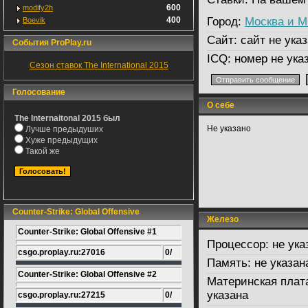
600
modify2h
400
Город:
Москва и 
Boevik
Сайт:
сайт не указ
События ProPlay.ru
ICQ:
номер не ука
Сезон ставок The International 2015
Голосование
О себе
The Internaitonal 2015 был
Не указано
Лучше предыдуших
Хуже предыдущих
Такой же
Counter-Strike: Global Offensive
Железо
Counter-Strike: Global Offensive #1
Процессор:
не ука
csgo.proplay.ru:27016
0/
Память:
не указан
Counter-Strike: Global Offensive #2
Материнская плат
указана
csgo.proplay.ru:27215
0/