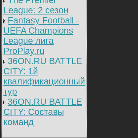
The Premier
League: 2 cезон
Fantasy Football -
UEFA Champions
League лига
ProPlay.ru
36ON.RU BATTLE
CITY: 1й
квалификационный
тур
36ON.RU BATTLE
CITY: Составы
команд