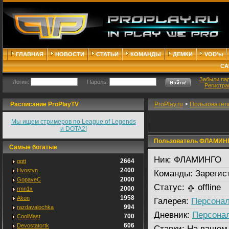
ГЛАВНАЯ
НОВОСТИ
СТАТЬИ
КОМАНДЫ
ДЕМКИ
VOD'ы
СА
Забыли па
Логин:
Пароль:
Регистра
Расписание ProPlayTV
ProPlay.ru
>
Пользовател
Мы ищем стримеров по League of Legends
и DOTA2!
Пользователь ФЛАМИН
Самые богатые
Ник:
ФЛАМИНГО
2664
ggtt
2400
Hvostyn
Команды:
Зарегис
2000
GopaveC
Статус:
offline
2000
rmn1x
1958
Akon
Галерея:
Персонал
994
razdavalochka
Дневник:
Персона
700
CoolMast
606
Devostatortk
Ставки:
На вашем