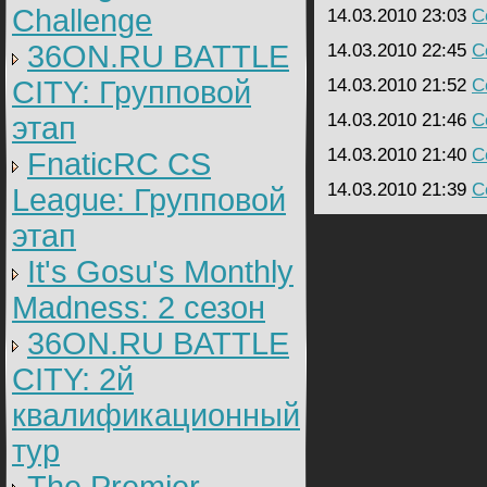
Challenge
14.03.2010 23:03
C
36ON.RU BATTLE
14.03.2010 22:45
C
CITY: Групповой
14.03.2010 21:52
C
14.03.2010 21:46
C
этап
14.03.2010 21:40
C
FnaticRC CS
14.03.2010 21:39
C
League: Групповой
этап
It's Gosu's Monthly
Madness: 2 сезон
36ON.RU BATTLE
CITY: 2й
квалификационный
тур