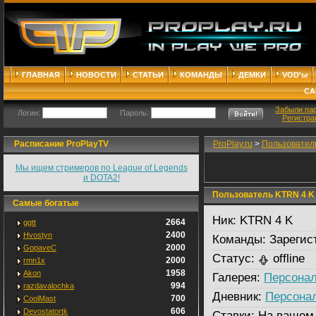
ГЛАВНАЯ
НОВОСТИ
СТАТЬИ
КОМАНДЫ
ДЕМКИ
VOD'ы
СА
Забыли па
Логин:
Пароль:
Регистра
Расписание ProPlayTV
ProPlay.ru
>
Пользовател
Мы ищем стримеров по League of Legends
и DOTA2!
Пользователь KTRN 4 K
Самые богатые
Ник:
KTRN 4 K
2664
ggtt
2400
Hvostyn
Команды:
Зарегис
2000
GopaveC
Статус:
offline
2000
rmn1x
1958
Akon
Галерея:
Персонал
994
razdavalochka
Дневник:
Персона
700
CoolMast
606
Devostatortk
Ставки:
На вашем