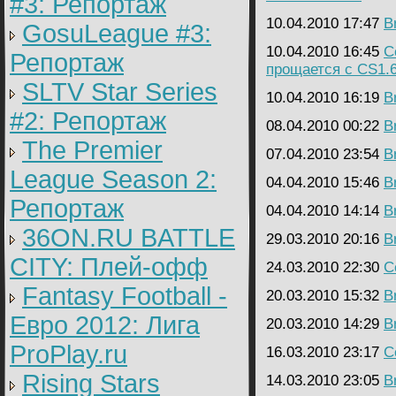
#3: Репортаж
10.04.2010 17:47
B
GosuLeague #3:
10.04.2010 16:45
C
Репортаж
прощается с CS1.
SLTV Star Series
10.04.2010 16:19
B
#2: Репортаж
08.04.2010 00:22
B
The Premier
07.04.2010 23:54
B
League Season 2:
04.04.2010 15:46
B
Репортаж
04.04.2010 14:14
B
36ON.RU BATTLE
29.03.2010 20:16
B
CITY: Плей-офф
24.03.2010 22:30
C
Fantasy Football -
20.03.2010 15:32
B
Евро 2012: Лига
20.03.2010 14:29
B
ProPlay.ru
16.03.2010 23:17
C
Rising Stars
14.03.2010 23:05
B