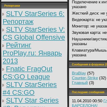
Подключение к ин
Репортажи
указано
SLTV StarSeries 6:
Жесткий диск:
не 
Видеокарта:
не ук
Репортаж
Монитор:
не указа
SLTV StarSeries V:
Звуковая карта:
не
CS Global Offensive
Наушники/акустик
Рейтинг
указаны
Клавиатура/Мышь
ProPlay.ru: Январь
указана
2013
Сообщения в форумах [9
Fnatic FragOut
BraBlay
(57)
CS:GO League
Counter-Strike
(32)
Главный
(3)
SLTV StarSeries
#4 CS:GO
Последние сообщения
SLTV Star Series
11.04.2010 00:50
Г
БАРСЕЛОНА!