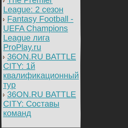
The Premier
League: 2 cезон
Fantasy Football -
UEFA Champions
League лига
ProPlay.ru
36ON.RU BATTLE
CITY: 1й
квалификационный
тур
36ON.RU BATTLE
CITY: Составы
команд