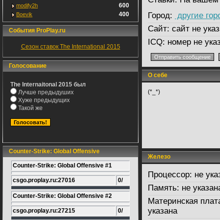
600
modify2h
400
Город:
другие гор
Boevik
Сайт:
сайт не указ
События ProPlay.ru
ICQ:
номер не ука
Сезон ставок The International 2015
Голосование
О себе
The Internaitonal 2015 был
(*_*)
Лучше предыдуших
Хуже предыдущих
Такой же
Counter-Strike: Global Offensive
Железо
Counter-Strike: Global Offensive #1
Процессор:
не ука
csgo.proplay.ru:27016
0/
Память:
не указан
Counter-Strike: Global Offensive #2
Материнская плат
указана
csgo.proplay.ru:27215
0/