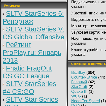
Подключение к ин
Репортажи
указано
SLTV StarSeries 6:
Жесткий диск:
не 
Видеокарта:
не ук
Репортаж
Монитор:
не указа
SLTV StarSeries V:
Звуковая карта:
не
CS Global Offensive
Наушники/акустик
Рейтинг
указаны
Клавиатура/Мышь
ProPlay.ru: Январь
указана
2013
Сообщения в форумах [7
Fnatic FragOut
BraBlay
(664)
CS:GO League
Counter-Strike
(44)
Главный
(42)
SLTV StarSeries
StarCraft
(2)
#4 CS:GO
Quake III
(1)
WCG
(1)
SLTV Star Series
Need For Speed
(1)
DotA
(1)