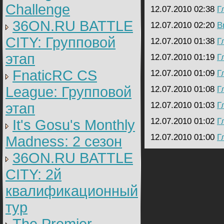
Challenge
12.07.2010 02:38
Г
36ON.RU BATTLE
12.07.2010 02:20
B
CITY: Групповой
12.07.2010 01:38
Г
этап
12.07.2010 01:19
Г
FnaticRC CS
12.07.2010 01:09
Г
League: Групповой
12.07.2010 01:08
Г
этап
12.07.2010 01:03
Г
12.07.2010 01:02
Г
It's Gosu's Monthly
12.07.2010 01:00
Г
Madness: 2 сезон
36ON.RU BATTLE
CITY: 2й
квалификационный
тур