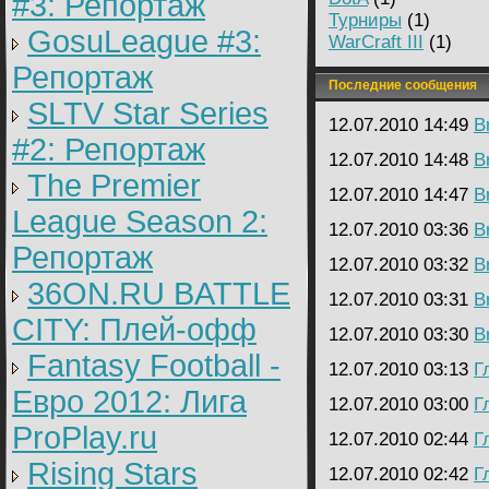
#3: Репортаж
Турниры
(1)
GosuLeague #3:
WarCraft III
(1)
Репортаж
Последние сообщения
SLTV Star Series
12.07.2010 14:49
B
#2: Репортаж
12.07.2010 14:48
B
The Premier
12.07.2010 14:47
B
League Season 2:
12.07.2010 03:36
B
Репортаж
12.07.2010 03:32
B
36ON.RU BATTLE
12.07.2010 03:31
B
CITY: Плей-офф
12.07.2010 03:30
B
Fantasy Football -
12.07.2010 03:13
Г
Евро 2012: Лига
12.07.2010 03:00
Г
ProPlay.ru
12.07.2010 02:44
Г
Rising Stars
12.07.2010 02:42
Г