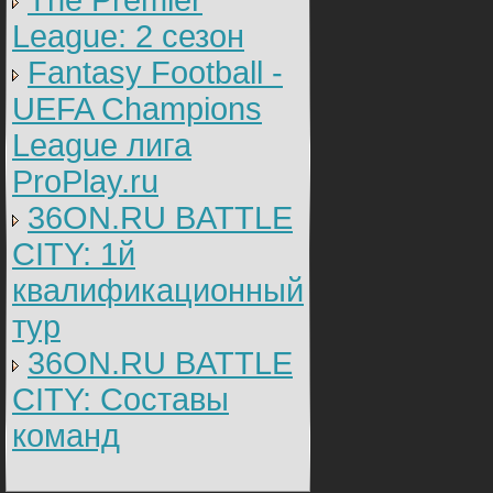
The Premier
League: 2 cезон
Fantasy Football -
UEFA Champions
League лига
ProPlay.ru
36ON.RU BATTLE
CITY: 1й
квалификационный
тур
36ON.RU BATTLE
CITY: Составы
команд