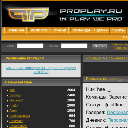
ГЛАВНАЯ
НОВОСТИ
СТАТЬИ
КОМАНДЫ
ДЕМКИ
VOD'ы
СА
Забыли па
Логин:
Пароль:
Регистра
Расписание ProPlayTV
ProPlay.ru
>
Пользовател
Мы ищем стримеров по League of Legends
и DOTA2!
Пользователь hee ._.
Самые богатые
Ник:
hee ._.
2664
ggtt
2400
Hvostyn
Команды:
Зарегис
2000
GopaveC
Статус:
offline
2000
rmn1x
1958
Akon
Галерея:
Персонал
994
razdavalochka
Дневник:
Персона
700
CoolMast
606
Devostatortk
Ставки:
На вашем