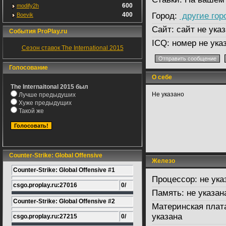
600
modify2h
400
Город:
другие гор
Boevik
Сайт:
сайт не указ
События ProPlay.ru
ICQ:
номер не ука
Сезон ставок The International 2015
Голосование
О себе
The Internaitonal 2015 был
Не указано
Лучше предыдуших
Хуже предыдущих
Такой же
Counter-Strike: Global Offensive
Железо
Counter-Strike: Global Offensive #1
Процессор:
не ука
csgo.proplay.ru:27016
0/
Память:
не указан
Counter-Strike: Global Offensive #2
Материнская плат
указана
csgo.proplay.ru:27215
0/