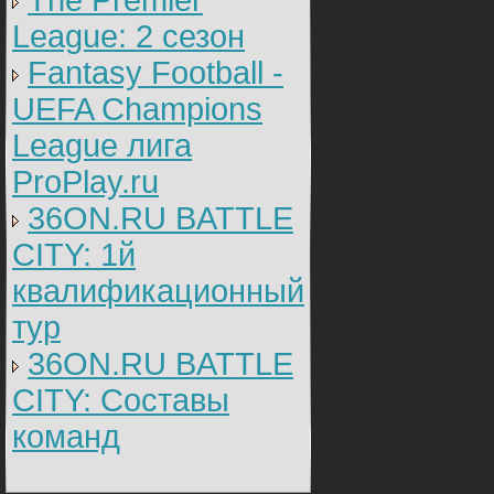
The Premier
League: 2 cезон
Fantasy Football -
UEFA Champions
League лига
ProPlay.ru
36ON.RU BATTLE
CITY: 1й
квалификационный
тур
36ON.RU BATTLE
CITY: Составы
команд