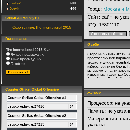
600
modify2h
400
Город:
Москва и 
Boevik
Сайт:
сайт не указ
События ProPlay.ru
ICQ:
15801110
Сезон ставок The International 2015
Голосование
О себе
The Internaitonal 2015 был
Скоро мир изменится?! З
Лучше предыдуших
просто: псих или паранои
Хуже предыдущих
угодно! www.igamecentral.
Такой же
киберспоривные блоги. Н
вы сможете найти заметк
известных людей, как Quai
Titan, Ghost, Kpect, White-
Drive-, Andre-, emplay, Pho
casual, Dingo, Greeny и др
Counter-Strike: Global Offensive
Железо
Counter-Strike: Global Offensive #1
Процессор:
не ука
csgo.proplay.ru:27016
0/
Память:
не указан
Counter-Strike: Global Offensive #2
Материнская плат
указана
csgo.proplay.ru:27215
0/