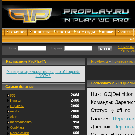
ГЛАВНАЯ
НОВОСТИ
СТАТЬИ
КОМАНДЫ
ДЕМКИ
VOD'ы
СА
Забыли па
Логин:
Пароль:
Регистра
Расписание ProPlayTV
ProPlay.ru
>
Пользовател
Мы ищем стримеров по League of Legends
и DOTA2!
Пользователь iGC|Defini
Самые богатые
Ник:
iGC|Definition
2664
ggtt
2400
Hvostyn
Команды:
Зарегис
2000
GopaveC
Статус:
offline
2000
rmn1x
1958
Akon
Галерея:
Персонал
994
razdavalochka
Дневник:
Персона
700
CoolMast
606
Devostatortk
Ставки:
На вашем