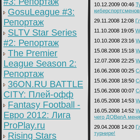
#3: Репортаж
10.12.2009 00:46
Т
GosuLeague #3:
киберспортсменов
Репортаж
29.11.2008 12:08
Г
SLTV Star Series
11.10.2008 19:05
Wa
#2: Репортаж
10.10.2008 23:16
W
15.08.2008 15:18
W
The Premier
12.07.2008 22:25
W
League Season 2:
16.06.2008 00:25
C
Репортаж
15.06.2008 18:50
C
36ON.RU BATTLE
15.06.2008 00:07
C
CITY: Плей-офф
16.05.2008 14:53
W
Fantasy Football -
16.05.2008 14:52
W
Евро 2012: Лига
чего ДОВелА мен
ProPlay.ru
29.04.2008 14:20
Г
турнире!
Rising Stars