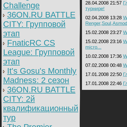
28.04.2008 21:57
Г
Challenge
турнире!
36ON.RU BATTLE
02.04.2008 13:28
W
CITY: Групповой
Renger,Soul,Asmo
этап
15.02.2008 23:27
W
FnaticRC CS
15.02.2008 23:16
W
micro...
League: Групповой
10.02.2008 17:36
W
этап
07.02.2008 00:48
W
It's Gosu's Monthly
17.01.2008 22:50
Г
Madness: 2 сезон
17.01.2008 22:46
Г
36ON.RU BATTLE
CITY: 2й
квалификационный
тур