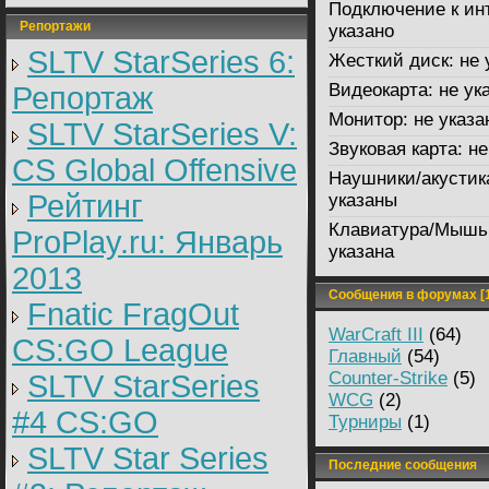
Подключение к ин
Репортажи
указано
SLTV StarSeries 6:
Жесткий диск:
не 
Видеокарта:
не ук
Репортаж
Монитор:
не указа
SLTV StarSeries V:
Звуковая карта:
не
CS Global Offensive
Наушники/акустик
Рейтинг
указаны
Клавиатура/Мышь
ProPlay.ru: Январь
указана
2013
Сообщения в форумах [1
Fnatic FragOut
WarCraft III
(64)
CS:GO League
Главный
(54)
Counter-Strike
(5)
SLTV StarSeries
WCG
(2)
#4 CS:GO
Турниры
(1)
SLTV Star Series
Последние сообщения