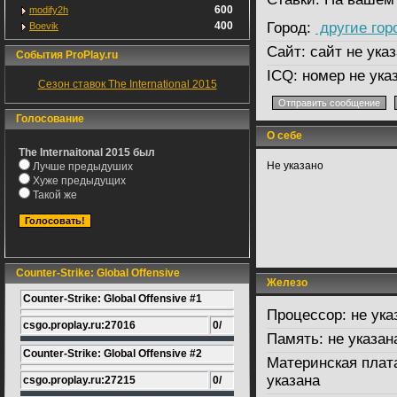
600
modify2h
400
Город:
другие гор
Boevik
Сайт:
сайт не указ
События ProPlay.ru
ICQ:
номер не ука
Сезон ставок The International 2015
Голосование
О себе
The Internaitonal 2015 был
Не указано
Лучше предыдуших
Хуже предыдущих
Такой же
Counter-Strike: Global Offensive
Железо
Counter-Strike: Global Offensive #1
Процессор:
не ука
csgo.proplay.ru:27016
0/
Память:
не указан
Counter-Strike: Global Offensive #2
Материнская плат
указана
csgo.proplay.ru:27215
0/