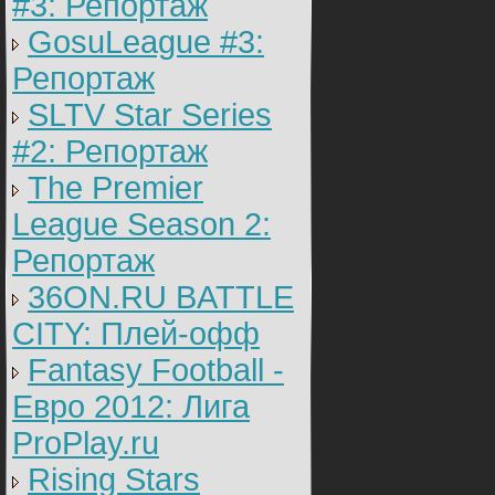
#3: Репортаж
GosuLeague #3:
Репортаж
SLTV Star Series
#2: Репортаж
The Premier
League Season 2:
Репортаж
36ON.RU BATTLE
CITY: Плей-офф
Fantasy Football -
Евро 2012: Лига
ProPlay.ru
Rising Stars