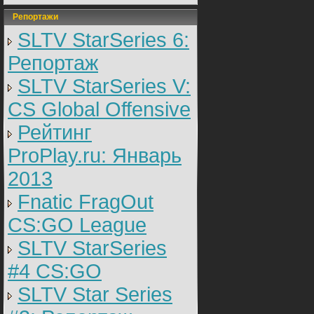
Репортажи
SLTV StarSeries 6:
Репортаж
SLTV StarSeries V:
CS Global Offensive
Рейтинг
ProPlay.ru: Январь
2013
Fnatic FragOut
CS:GO League
SLTV StarSeries
#4 CS:GO
SLTV Star Series