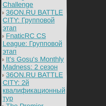
Challenge
36ON.RU BATTLE
CITY: Групповой
этап
FnaticRC CS
League: Групповой
этап
It's Gosu's Monthly
Madness: 2 сезон
36ON.RU BATTLE
CITY: 2й
квалификационный
тур