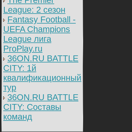
The Premier
League: 2 cезон
Fantasy Football -
UEFA Champions
League лига
ProPlay.ru
36ON.RU BATTLE
CITY: 1й
квалификационный
тур
36ON.RU BATTLE
CITY: Составы
команд