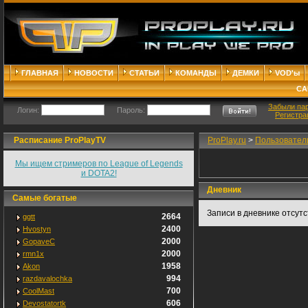
ГЛАВНАЯ
НОВОСТИ
СТАТЬИ
КОМАНДЫ
ДЕМКИ
VOD'ы
СА
Забыли па
Логин:
Пароль:
Регистра
Расписание ProPlayTV
ProPlay.ru
>
Пользовател
Мы ищем стримеров по League of Legends
и DOTA2!
Дневник
Самые богатые
Записи в дневнике отсут
2664
ggtt
2400
Hvostyn
2000
GopaveC
2000
rmn1x
1958
Akon
994
razdavalochka
700
CoolMast
606
Devostatortk